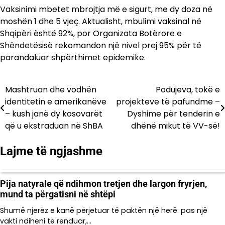
Vaksinimi mbetet mbrojtja më e sigurt, me dy doza në
moshën 1 dhe 5 vjeç. Aktualisht, mbulimi vaksinal në
Shqipëri është 92%, por Organizata Botërore e
Shëndetësisë rekomandon një nivel prej 95% për të
parandaluar shpërthimet epidemike.
Mashtruan dhe vodhën
Podujeva, tokë e
Lëvizje
identitetin e amerikanëve
projekteve të pafundme –
te
– kush janë dy kosovarët
Dyshime për tenderin e
që u ekstraduan në ShBA
dhënë mikut të VV-së!
postimet
Lajme të ngjashme
Pija natyrale që ndihmon tretjen dhe largon fryrjen,
mund ta përgatisni në shtëpi
Shumë njerëz e kanë përjetuar të paktën një herë: pas një
vakti ndiheni të rënduar,…