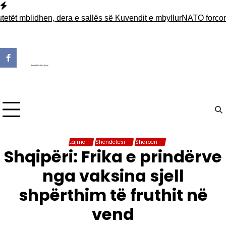
Skip
to
t mblidhen, dera e sallës së Kuvendit e mbyllur
NATO forcon pra
content
Lajme
Shëndetësi
Shqipëri
Shqipëri: Frika e prindërve
nga vaksina sjell
shpërthim të fruthit në
vend