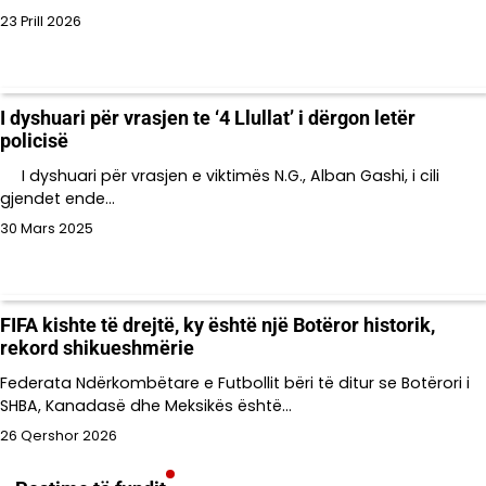
23 Prill 2026
I dyshuari për vrasjen te ‘4 Llullat’ i dërgon letër
policisë
I dyshuari për vrasjen e viktimës N.G., Alban Gashi, i cili
gjendet ende…
30 Mars 2025
FIFA kishte të drejtë, ky është një Botëror historik,
rekord shikueshmërie
Federata Ndërkombëtare e Futbollit bëri të ditur se Botërori i
SHBA, Kanadasë dhe Meksikës është…
26 Qershor 2026