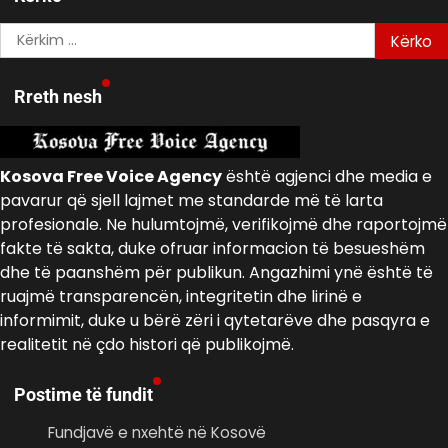
Kërko
për:
Rreth nesh
Kosova Free Voice Agency
është agjenci dhe media e
pavarur që sjell lajmet me standarde më të larta
profesionale. Ne hulumtojmë, verifikojmë dhe raportojmë
fakte të sakta, duke ofruar informacion të besueshëm
dhe të paanshëm për publikun. Angazhimi ynë është të
ruajmë transparencën, integritetin dhe lirinë e
informimit, duke u bërë zëri i qytetarëve dhe pasqyra e
realitetit në çdo histori që publikojmë.
Postime të fundit
Fundjavë e nxehtë në Kosovë