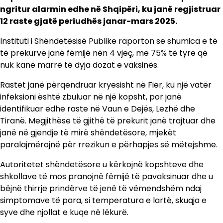
ngritur alarmin edhe në Shqipëri, ku janë regjistruar
12 raste gjatë periudhës janar-mars 2025.
Instituti i Shëndetësisë Publike raporton se shumica e të
të prekurve janë fëmijë nën 4 vjeç, me 75% të tyre që
nuk kanë marrë të dyja dozat e vaksinës.
Rastet janë përqendruar kryesisht në Fier, ku një vatër
infeksioni është zbuluar në një kopsht, por janë
identifikuar edhe raste në Vaun e Dejës, Lezhë dhe
Tiranë. Megjithëse të gjithë të prekurit janë trajtuar dhe
janë në gjendje të mirë shëndetësore, mjekët
paralajmërojnë për rrezikun e përhapjes së mëtejshme.
Autoritetet shëndetësore u kërkojnë kopshteve dhe
shkollave të mos pranojnë fëmijë të pavaksinuar dhe u
bëjnë thirrje prindërve të jenë të vëmendshëm ndaj
simptomave të para, si temperatura e lartë, skuqja e
syve dhe njollat e kuqe në lëkurë.