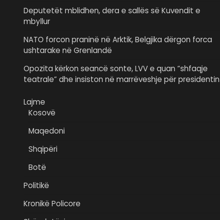
Deputetët mblidhen, dera e sallës së Kuvendit e
mbyllur
NATO forcon praninë në Arktik, Belgjika dërgon forca
ushtarake në Grenlandë
Opozita kërkon seancë sonte, LVV e quan “shfaqje
teatrale” dhe insiston në marrëveshje për presidentin
Lajme
Kosovë
Maqedoni
Shqipëri
Botë
Politikë
Kronikë Policore