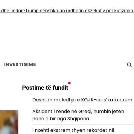
indore
Trump nënshkruan urdhërin ekzekutiv për kufizimin e shte
INVESTIGIME
Postime të fundit
Dështon mbledhja e KGJK-së, s’ka kuorum
Aksident i rëndë në Greqi, humbin jetën
nënë e bir nga Shqipëria
I nxehti ekstrem thyen rekordet në