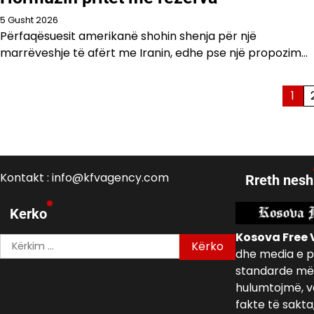
5 Gusht 2026
Përfaqësuesit amerikanë shohin shenja për një
marrëveshje të afërt me Iranin, edhe pse një propozim…
Faqosje
1
postimesh
Kontakt : info@kfvagency.com
Rreth nesh
Kerko
Kosova Free 
Kërko
dhe media e p
për:
standarde më 
hulumtojmë, v
fakte të sakta