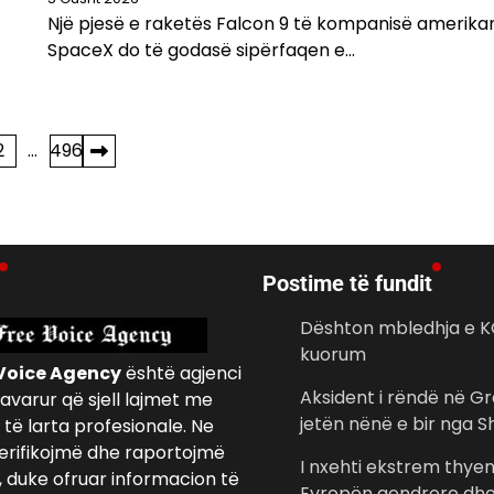
Një pjesë e raketës Falcon 9 të kompanisë amerika
SpaceX do të godasë sipërfaqen e…
2
…
496
Postime të fundit
Dështon mbledhja e K
kuorum
Voice Agency
është agjenci
Aksident i rëndë në Gr
avarur që sjell lajmet me
jetën nënë e bir nga S
të larta profesionale. Ne
erifikojmë dhe raportojmë
I nxehti ekstrem thye
, duke ofruar informacion të
Evropën qendrore dhe