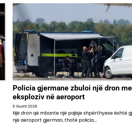
e
Policia gjermane zbuloi një dron me
eksploziv në aeroport
5 Gusht 2026
Një dron që mbante një pajisje shpërthyese është g
një aeroport gjerman, thotë policia.…