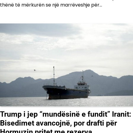
thënë të mërkurën se një marrëveshje për…
Trump i jep “mundësinë e fundit” Iranit:
Bisedimet avancojnë, por drafti për
Hormuzin pritet me rezerva