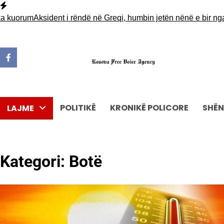
Skip
to
rum
Aksident i rëndë në Greqi, humbin jetën nënë e bir nga Shqi
content
POLITIKË
KRONIKË POLICORE
SHËN
LAJME
Kategori:
Botë