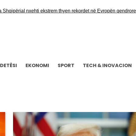
përia
I nxehti ekstrem thyen rekordet në Evropën qendrore dhe l
DETËSI
EKONOMI
SPORT
TECH & INOVACION