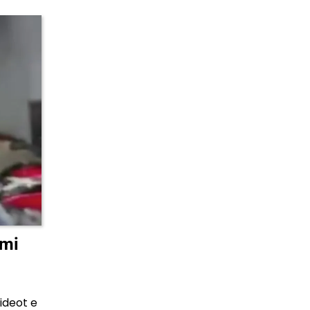
imi
ideot e