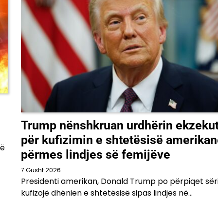
Trump nënshkruan urdhërin ekzekut
për kufizimin e shtetësisë amerika
të
përmes lindjes së femijëve
7 Gusht 2026
Presidenti amerikan, Donald Trump po përpiqet sër
kufizojë dhënien e shtetësisë sipas lindjes në…