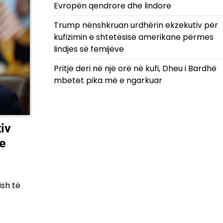
Evropën qendrore dhe lindore
Trump nënshkruan urdhërin ekzekutiv për
kufizimin e shtetësisë amerikane përmes
lindjes së femijëve
Pritje deri në një orë në kufi, Dheu i Bardhë
mbetet pika më e ngarkuar
iv
ne
ish të