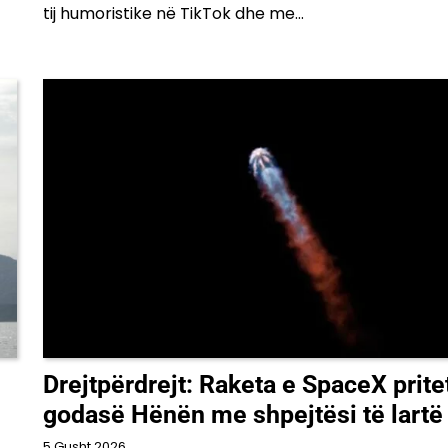
tij humoristike në TikTok dhe me…
Drejtpërdrejt: Raketa e SpaceX prite
godasë Hënën me shpejtësi të lartë
5 Gusht 2026