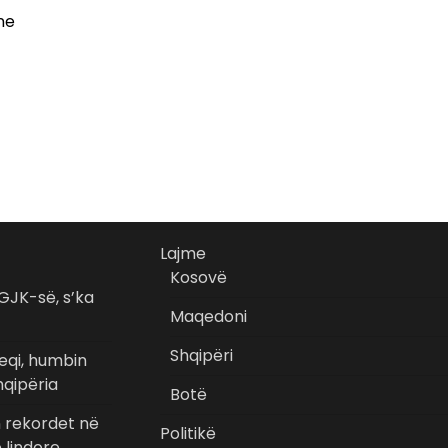
ne
Lajme
Kosovë
GJK-së, s’ka
Maqedoni
Shqipëri
eqi, humbin
hqipëria
Botë
n rekordet në
Politikë
 lindore