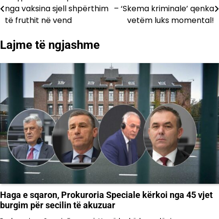
nga vaksina sjell shpërthim
– ‘Skema kriminale’ qenka
te
të fruthit në vend
vetëm luks momental!
postimet
Lajme të ngjashme
Haga e sqaron, Prokuroria Speciale kërkoi nga 45 vjet
burgim për secilin të akuzuar