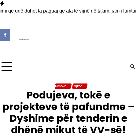
Skip
to
unë duhet ta paguaj që ata të vijnë në takim, jam i lumtur ta pa
content
Kosovë
Lajme
Podujeva, tokë e
projekteve të pafundme –
Dyshime për tenderin e
dhënë mikut të VV-së!