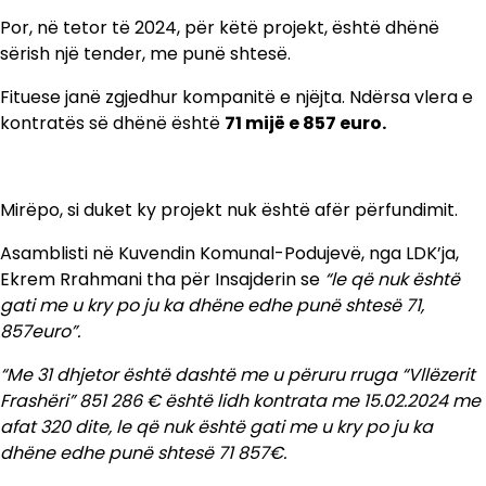
Por, në tetor të 2024, për këtë projekt, është dhënë
sërish një tender, me punë shtesë.
Fituese janë zgjedhur kompanitë e njëjta. Ndërsa vlera e
kontratës së dhënë është
71 mijë e 857 euro.
Mirëpo, si duket ky projekt nuk është afër përfundimit.
Asamblisti në Kuvendin Komunal-Podujevë, nga LDK’ja,
Ekrem Rrahmani tha për Insajderin se
“le që nuk është
gati me u kry po ju ka dhëne edhe punë shtesë 71,
857euro”.
“Me 31 dhjetor është dashtë me u përuru rruga “Vllëzerit
Frashëri” 851 286 € është lidh kontrata me 15.02.2024 me
afat 320 dite, le që nuk është gati me u kry po ju ka
dhëne edhe punë shtesë 71 857€.