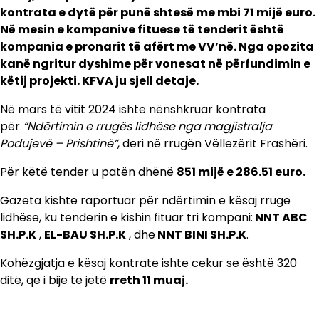
kontrata e dytë për punë shtesë me mbi 71 mijë euro.
Në mesin e kompanive fituese të tenderit është
kompania e pronarit të afërt me VV’në. Nga opozita
kanë ngritur dyshime për vonesat në përfundimin e
këtij projekti. KFVA ju sjell detaje.
Në mars të vitit 2024 ishte nënshkruar kontrata
për
“Ndërtimin e rrugës lidhëse nga magjistralja
Podujevë – Prishtinë”
, deri në rrugën Vëllezërit Frashëri.
Për këtë tender u patën dhënë
851 mijë e 286.51 euro.
Gazeta kishte raportuar për ndërtimin e kësaj rruge
lidhëse, ku tenderin e kishin fituar tri kompani:
NNT ABC
SH.P.K
,
EL-BAU SH.P.K
, dhe
NNT BINI SH.P.K
.
Kohëzgjatja e kësaj kontrate ishte cekur se është 320
ditë, që i bije të jetë
rreth 11 muaj.