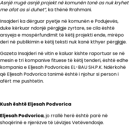
Asnjë rrugë asnjë projekt në komunën tonë as nuk kryhet
me afat as si duhet”,
ka thënë Rrahmani.
Insajderi ka dërguar pyetje në komunën e Podujevës,
duke kërkuar ndonjë përgjigje zyrtare, se cila është
arsyeja e mospërfundimit të këtij projekti ende, mirëpo
deri në publikimin e këtij teksti nuk kanë kthyer përgjigje.
Gazeta Insajderi në vitin e kaluar kishte raportuar se në
mesin e tri kompanive fituese të këtij tenderi, është edhe
kompania e Eljesah Podvoricës EL-BAU SH.P.K. Ndërkohë
që Eljesah Podvorica tanimë është i njohur si person i
afërt me pushtetin.
Kush është Eljesah Podvorica
Eljesah Podvorica
, jo rrallë herë është parë në
shoqërinë e njerëzve të Lëvizjes Vetëvendosje.