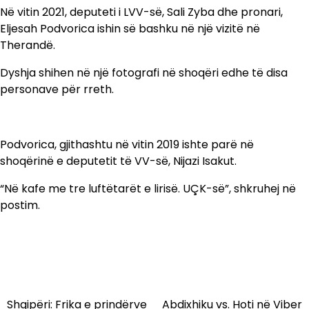
Në vitin 2021, deputeti i LVV-së, Sali Zyba dhe pronari,
Eljesah Podvorica ishin së bashku në një vizitë në
Therandë.
Dyshja shihen në një fotografi në shoqëri edhe të disa
personave për rreth.
Podvorica, gjithashtu në vitin 2019 ishte parë në
shoqërinë e deputetit të VV-së, Nijazi Isakut.
“Në kafe me tre luftëtarët e lirisë. UÇK-së”, shkruhej në
postim.
Shqipëri: Frika e prindërve
Abdixhiku vs. Hoti në Viber
Lëvizje