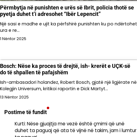
Përmbytja në punishten e urës së Ibrit, policia thotë se
pyetja duhet t’i adresohet “Ibër Lepencit”
Një sasi e madhe e ujit ka përfshirë punishten ku po ndërtohet
ura e re…
1 Nëntor 2025
Bosch: Nëse ka proces të drejtë, ish- krerët e UÇK-së
do të shpallen të pafajshëm
Ish-ambasadori holandez, Robert Bosch, gjatë një ligjërate në
Kolegjin Universum, kritikoi raportin e Dick Martyt…
13 Nëntor 2025
Postime të fundit
Kurti: Nëse gjuajtja me vezë është çmimi që unë
duhet ta paguaj që ata të vijnë në takim, jam i lumtur