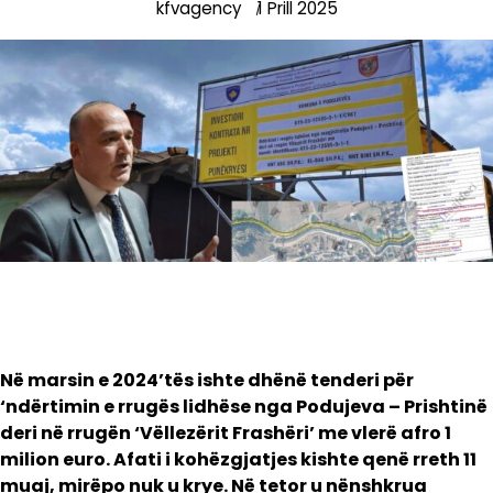
kfvagency
1 Prill 2025
Në marsin e 2024’tës ishte dhënë tenderi për
‘ndërtimin e rrugës lidhëse nga Podujeva – Prishtinë
deri në rrugën ‘Vëllezërit Frashëri’ me vlerë afro 1
milion euro. Afati i kohëzgjatjes kishte qenë rreth 11
muaj, mirëpo nuk u krye. Në tetor u nënshkrua