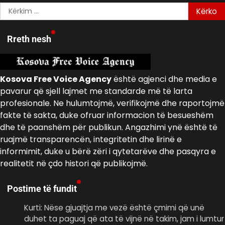
Kërko
për:
Rreth nesh
Kosova Free Voice Agency
është agjenci dhe media e
pavarur që sjell lajmet me standarde më të larta
profesionale. Ne hulumtojmë, verifikojmë dhe raportojmë
fakte të sakta, duke ofruar informacion të besueshëm
dhe të paanshëm për publikun. Angazhimi ynë është të
ruajmë transparencën, integritetin dhe lirinë e
informimit, duke u bërë zëri i qytetarëve dhe pasqyra e
realitetit në çdo histori që publikojmë.
Postime të fundit
Kurti: Nëse gjuajtja me vezë është çmimi që unë
duhet ta paguaj që ata të vijnë në takim, jam i lumtur