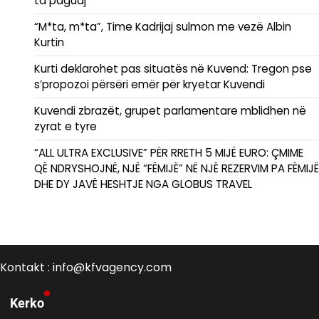
ta paguaj
“M*ta, m*ta”, Time Kadrijaj sulmon me vezë Albin
Kurtin
Kurti deklarohet pas situatës në Kuvend: Tregon pse
s’propozoi përsëri emër për kryetar Kuvendi
Kuvendi zbrazët, grupet parlamentare mblidhen në
zyrat e tyre
“ALL ULTRA EXCLUSIVE” PËR RRETH 5 MIJË EURO: ÇMIME
QË NDRYSHOJNË, NJË “FËMIJË” NË NJË REZERVIM PA FËMIJË
DHE DY JAVË HESHTJE NGA GLOBUS TRAVEL
Kontakt : info@kfvagency.com
Kerko