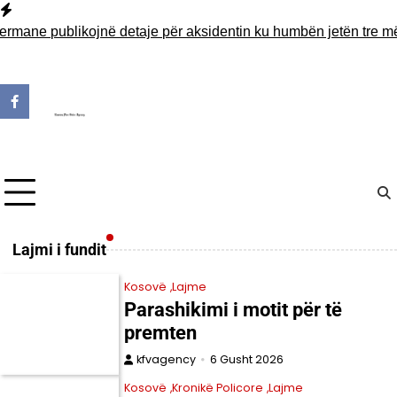
Skip
to
e publikojnë detaje për aksidentin ku humbën jetën tre mërgim
content
Lajmi i fundit
Kosovë
Lajme
Parashikimi i motit për të
premten
kfvagency
6 Gusht 2026
Kosovë
Kronikë Policore
Lajme