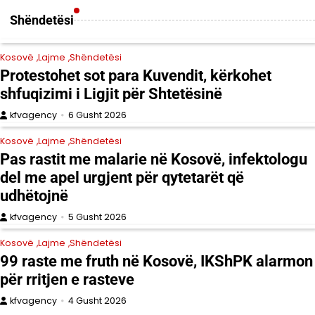
Shëndetësi
Kosovë
Lajme
Shëndetësi
Protestohet sot para Kuvendit, kërkohet
shfuqizimi i Ligjit për Shtetësinë
kfvagency
6 Gusht 2026
Kosovë
Lajme
Shëndetësi
Pas rastit me malarie në Kosovë, infektologu
del me apel urgjent për qytetarët që
udhëtojnë
kfvagency
5 Gusht 2026
Kosovë
Lajme
Shëndetësi
99 raste me fruth në Kosovë, IKShPK alarmon
për rritjen e rasteve
kfvagency
4 Gusht 2026