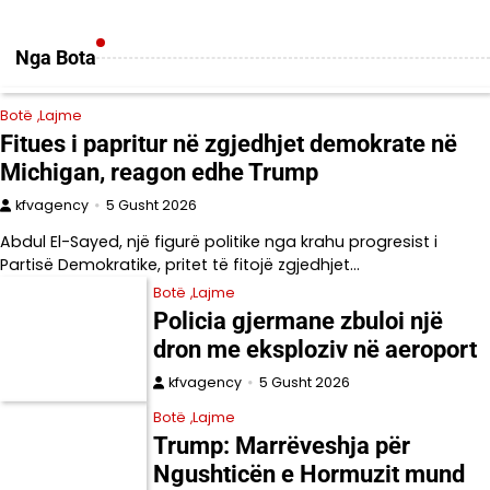
Nga Bota
Botë
Lajme
Fitues i papritur në zgjedhjet demokrate në
Michigan, reagon edhe Trump
kfvagency
5 Gusht 2026
Abdul El-Sayed, një figurë politike nga krahu progresist i
Partisë Demokratike, pritet të fitojë zgjedhjet…
Botë
Lajme
Policia gjermane zbuloi një
dron me eksploziv në aeroport
kfvagency
5 Gusht 2026
Botë
Lajme
Trump: Marrëveshja për
Ngushticën e Hormuzit mund