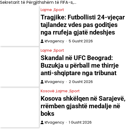
Sekretarit të Përgjithshëm të FIFA-s,…
Lajme
Sport
Tragjike: Futbollisti 24-vjeçar
tajlandez vdes pas goditjes
nga rrufeja gjatë ndeshjes
kfvagency
5 Gusht 2026
Lajme
Sport
Skandal në UFC Beograd:
Buzukja u përball me thirrje
anti-shqiptare nga tribunat
kfvagency
2 Gusht 2026
Kosovë
Lajme
Sport
Kosova shkëlqen në Sarajevë,
rrëmben gjashtë medalje në
boks
kfvagency
1 Gusht 2026