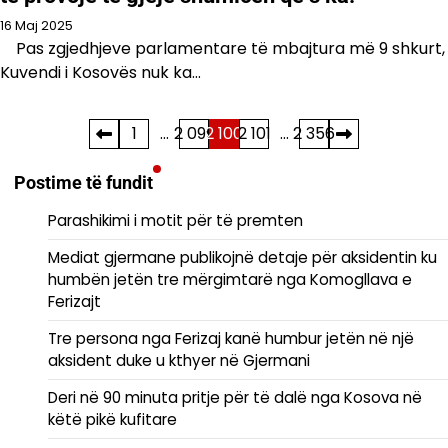
16 Maj 2025
Pas zgjedhjeve parlamentare të mbajtura më 9 shkurt,
Kuvendi i Kosovës nuk ka…
Faqosje
1
…
2 099
2 100
2 101
…
2 356
postimesh
Postime të fundit
Parashikimi i motit për të premten
Mediat gjermane publikojnë detaje për aksidentin ku
humbën jetën tre mërgimtarë nga Komogllava e
Ferizajt
Tre persona nga Ferizaj kanë humbur jetën në një
aksident duke u kthyer në Gjermani
Deri në 90 minuta pritje për të dalë nga Kosova në
këtë pikë kufitare