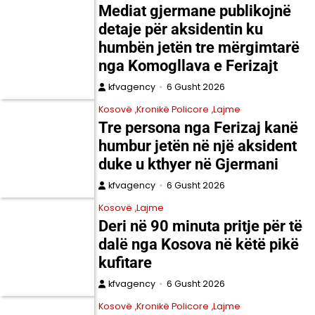
Mediat gjermane publikojnë
detaje për aksidentin ku
humbën jetën tre mërgimtarë
nga Komogllava e Ferizajt
kfvagency
6 Gusht 2026
Kosovë
Kronikë Policore
Lajme
Tre persona nga Ferizaj kanë
humbur jetën në një aksident
duke u kthyer në Gjermani
kfvagency
6 Gusht 2026
Kosovë
Lajme
Deri në 90 minuta pritje për të
dalë nga Kosova në këtë pikë
kufitare
kfvagency
6 Gusht 2026
Kosovë
Kronikë Policore
Lajme