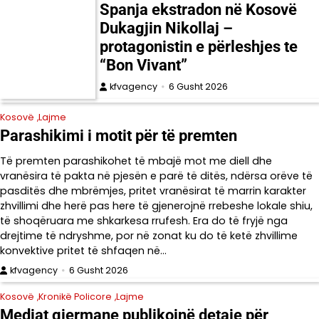
Spanja ekstradon në Kosovë
Dukagjin Nikollaj –
protagonistin e përleshjes te
“Bon Vivant”
kfvagency
6 Gusht 2026
Kosovë
Lajme
Parashikimi i motit për të premten
Të premten parashikohet të mbajë mot me diell dhe
vranësira të pakta në pjesën e parë të ditës, ndërsa orëve të
pasditës dhe mbrëmjes, pritet vranësirat të marrin karakter
zhvillimi dhe herë pas here të gjenerojnë rrebeshe lokale shiu,
të shoqëruara me shkarkesa rrufesh. Era do të fryjë nga
drejtime të ndryshme, por në zonat ku do të ketë zhvillime
konvektive pritet të shfaqen në…
kfvagency
6 Gusht 2026
Kosovë
Kronikë Policore
Lajme
Mediat gjermane publikojnë detaje për