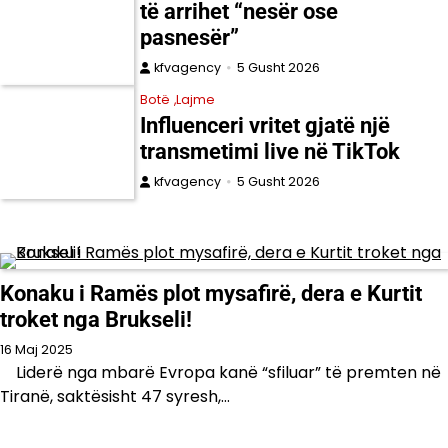
të arrihet “nesër ose
pasnesër”
kfvagency
5 Gusht 2026
Botë
Lajme
Influenceri vritet gjatë një
transmetimi live në TikTok
kfvagency
5 Gusht 2026
Konaku i Ramës plot mysafirë, dera e Kurtit
troket nga Brukseli!
16 Maj 2025
Liderë nga mbarë Evropa kanë “sfiluar” të premten në
Tiranë, saktësisht 47 syresh,…