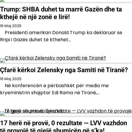
Trump: SHBA duhet ta marrë Gazën dhe ta
kthejë në një zonë e lirë!
16 Maj 2025
Presidenti amerikan Donald Trump ka deklaruar se
Rripi i Gazës duhet të kthehet…
Çfarë kërkoi Zelensky nga Samiti në Tiranë?
16 Maj 2025
Në konferencën e përbashkët për media me
kryeministrin shqiptar Edi Rama në Tiranë,…
17 herë në provë, 0 rezultate — LVV vazhdon
të provojë të gjejë shumicën që s’ka!