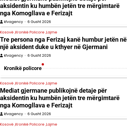
aksidentin ku humbën jetën tre mërgimtarë
nga Komogllava e Ferizajt
kfvagency
6 Gusht 2026
Kosovë
Kronikë Policore
Lajme
Tre persona nga Ferizaj kanë humbur jetën në
një aksident duke u kthyer në Gjermani
kfvagency
6 Gusht 2026
Kronikë policore
Kosovë
Kronikë Policore
Lajme
Mediat gjermane publikojnë detaje për
aksidentin ku humbën jetën tre mërgimtarë
nga Komogllava e Ferizajt
kfvagency
6 Gusht 2026
Kosovë
Kronikë Policore
Lajme