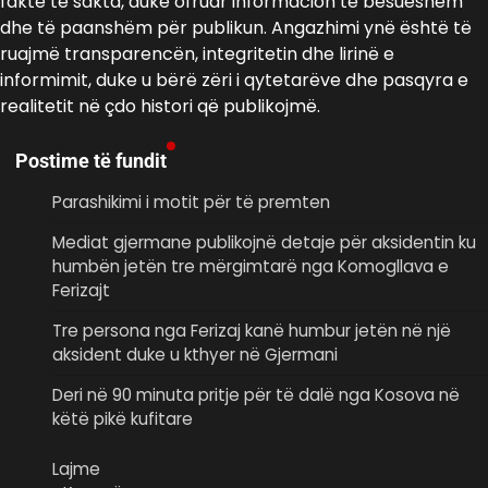
fakte të sakta, duke ofruar informacion të besueshëm
dhe të paanshëm për publikun. Angazhimi ynë është të
ruajmë transparencën, integritetin dhe lirinë e
informimit, duke u bërë zëri i qytetarëve dhe pasqyra e
realitetit në çdo histori që publikojmë.
Postime të fundit
Parashikimi i motit për të premten
Mediat gjermane publikojnë detaje për aksidentin ku
humbën jetën tre mërgimtarë nga Komogllava e
Ferizajt
Tre persona nga Ferizaj kanë humbur jetën në një
aksident duke u kthyer në Gjermani
Deri në 90 minuta pritje për të dalë nga Kosova në
këtë pikë kufitare
Lajme