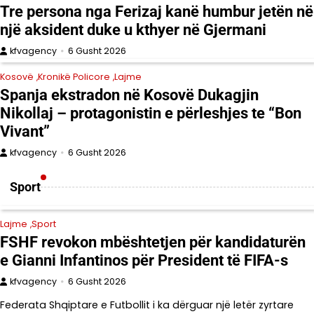
Tre persona nga Ferizaj kanë humbur jetën në
një aksident duke u kthyer në Gjermani
kfvagency
6 Gusht 2026
Kosovë
Kronikë Policore
Lajme
Spanja ekstradon në Kosovë Dukagjin
Nikollaj – protagonistin e përleshjes te “Bon
Vivant”
kfvagency
6 Gusht 2026
Sport
Lajme
Sport
FSHF revokon mbështetjen për kandidaturën
e Gianni Infantinos për President të FIFA-s
kfvagency
6 Gusht 2026
Federata Shqiptare e Futbollit i ka dërguar një letër zyrtare