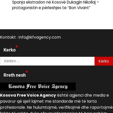
Spanja ekstradon në Kosovë Dukagjin Nikollaj –
protagonistin e përleshjes te “Bon Vivant”
Kontakt : info@kfvagency.com
Kerko
Kërko
për:
Rreth nesh
Kosova Free Voice Agency
është agjenci dhe media e
pavarur që sjell lajmet me standarde më të larta
profesionale. Ne hulumtojmë, verifikojmë dhe raportojmë