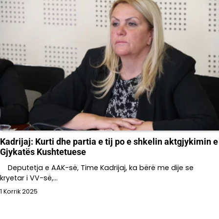
Kadrijaj: Kurti dhe partia e tij po e shkelin aktgjykimin e
Gjykatës Kushtetuese
Deputetja e AAK-së, Time Kadrijaj, ka bërë me dije se
kryetar i VV-së,…
1 Korrik 2025