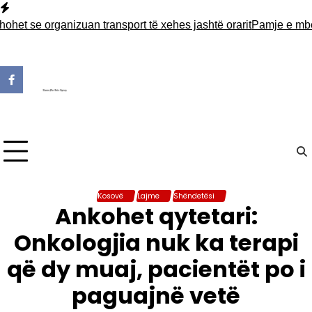
Skip
to
se organizuan transport të xehes jashtë orarit
Pamje e mbeturi
content
Kosovë
Lajme
Shëndetësi
Ankohet qytetari:
Onkologjia nuk ka terapi
që dy muaj, pacientët po i
paguajnë vetë