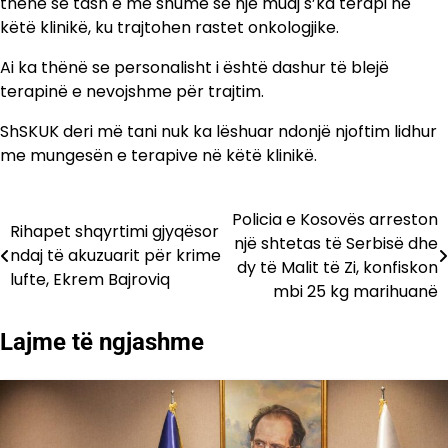
thënë se tash e më shumë se një muaj s’ka terapi në
këtë klinikë, ku trajtohen rastet onkologjike.
Ai ka thënë se personalisht i është dashur të blejë
terapinë e nevojshme për trajtim.
ShSKUK deri më tani nuk ka lëshuar ndonjë njoftim lidhur
me mungesën e terapive në këtë klinikë.
Policia e Kosovës arreston
Lëvizje
Rihapet shqyrtimi gjyqësor
një shtetas të Serbisë dhe
ndaj të akuzuarit për krime
te
dy të Malit të Zi, konfiskon
lufte, Ekrem Bajroviq
mbi 25 kg marihuanë
postimet
Lajme të ngjashme