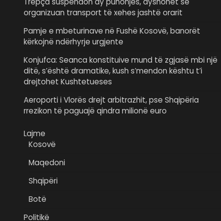
Trepça suspendon dy punonjës, dyshohet se
organizuan transport të xehes jashtë orarit
Pamje e mbeturinave në Fushë Kosovë, banorët
kërkojnë ndërhyrje urgjente
Konjufca: Seanca konstituive mund të zgjasë mbi një
ditë, s’është dramatike, kush s’mendon kështu t’i
drejtohet Kushtetueses
Aeroporti i Vlorës drejt arbitrazhit, pse Shqipëria
rrezikon të paguajë qindra milionë euro
Lajme
Kosovë
Maqedoni
Shqipëri
Botë
Politikë