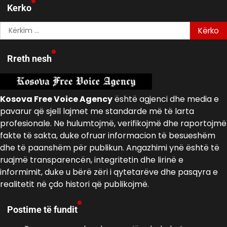
Kerko
Kërko
për:
Rreth nesh
Kosova Free Voice Agency
është agjenci dhe media e
pavarur që sjell lajmet me standarde më të larta
profesionale. Ne hulumtojmë, verifikojmë dhe raportojmë
fakte të sakta, duke ofruar informacion të besueshëm
dhe të paanshëm për publikun. Angazhimi ynë është të
ruajmë transparencën, integritetin dhe lirinë e
informimit, duke u bërë zëri i qytetarëve dhe pasqyra e
realitetit në çdo histori që publikojmë.
Postime të fundit