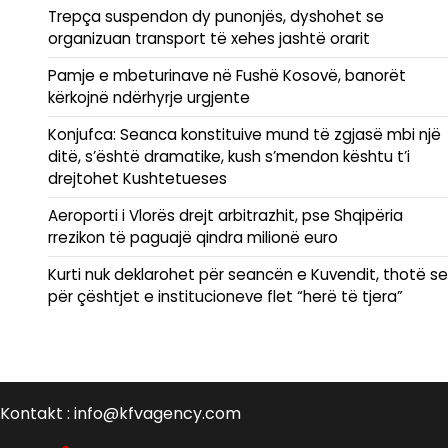
Trepça suspendon dy punonjës, dyshohet se
organizuan transport të xehes jashtë orarit
Pamje e mbeturinave në Fushë Kosovë, banorët
kërkojnë ndërhyrje urgjente
Konjufca: Seanca konstituive mund të zgjasë mbi një
ditë, s’është dramatike, kush s’mendon kështu t’i
drejtohet Kushtetueses
Aeroporti i Vlorës drejt arbitrazhit, pse Shqipëria
rrezikon të paguajë qindra milionë euro
Kurti nuk deklarohet për seancën e Kuvendit, thotë se
për çështjet e institucioneve flet “herë të tjera”
Kontakt : info@kfvagency.com