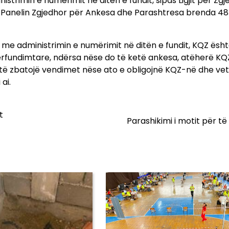
istrimin e numërimit në ditën e fundit, sipas Ligjit për Zgj
Panelin Zgjedhor për Ankesa dhe Parashtresa brenda 48
 me administrimin e numërimit në ditën e fundit, KQZ ësht
rfundimtare, ndërsa nëse do të ketë ankesa, atëherë KQ
 të zbatojë vendimet nëse ato e obligojnë KQZ-në dhe v
ai.
t
Parashikimi i motit për të