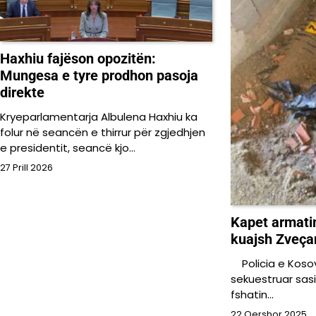
Haxhiu fajëson opozitën:
Mungesa e tyre prodhon pasoja
direkte
Kryeparlamentarja Albulena Haxhiu ka
folur në seancën e thirrur për zgjedhjen
e presidentit, seancë kjo…
27 Prill 2026
Kapet armatim
kuajsh Zveça
Policia e Kosov
sekuestruar sas
fshatin…
22 Qershor 2025