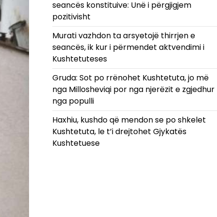
seancës konstituive: Unë i përgjigjem
pozitivisht
Murati vazhdon ta arsyetojë thirrjen e
seancës, ik kur i përmendet aktvendimi i
Kushtetuteses
Gruda: Sot po rrënohet Kushtetuta, jo më
nga Millosheviqi por nga njerëzit e zgjedhur
nga populli
Haxhiu, kushdo që mendon se po shkelet
Kushtetuta, le t’i drejtohet Gjykatës
Kushtetuese