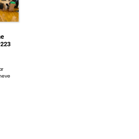
me
 223
ar
imeve