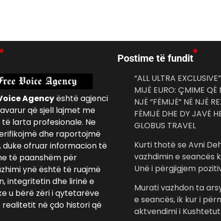
Postime të fundit
“ALL ULTRA EXCLUSIVE”
MIJË EURO: ÇMIME QË
Voice Agency
është agjenci
NJË “FËMIJË” NË NJË R
avarur që sjell lajmet me
FËMIJË DHE DY JAVË 
të larta profesionale. Ne
GLOBUS TRAVEL
erifikojmë dhe raportojmë
Kurti thotë se Avni Deh
, duke ofruar informacion të
vazhdimin e seancës ko
e të paanshëm për
Unë i përgjigjem poziti
azhimi ynë është të ruajmë
 integritetin dhe lirinë e
Murati vazhdon ta arsy
ke u bërë zëri i qytetarëve
e seancës, ik kur i pë
realitetit në çdo histori që
aktvendimi i Kushtetu