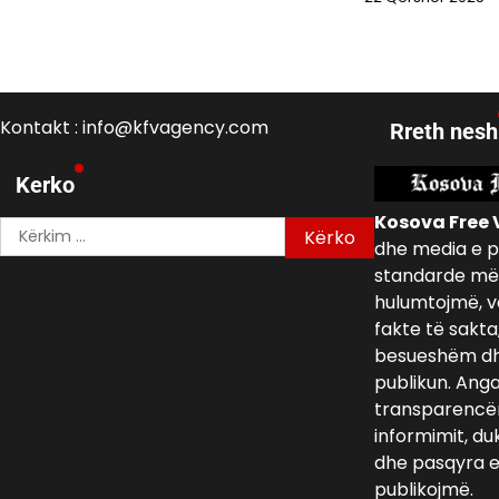
Kontakt : info@kfvagency.com
Rreth nesh
Kerko
Kosova Free 
Kërko
dhe media e p
për:
standarde më 
hulumtojmë, v
fakte të sakta
besueshëm dh
publikun. Ang
transparencën,
informimit, du
dhe pasqyra e 
publikojmë.