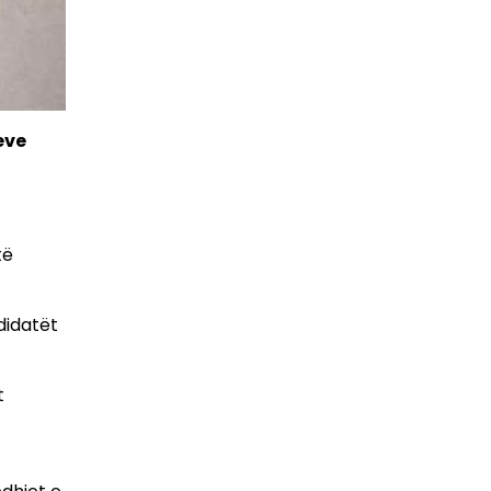
eve
të
didatët
t