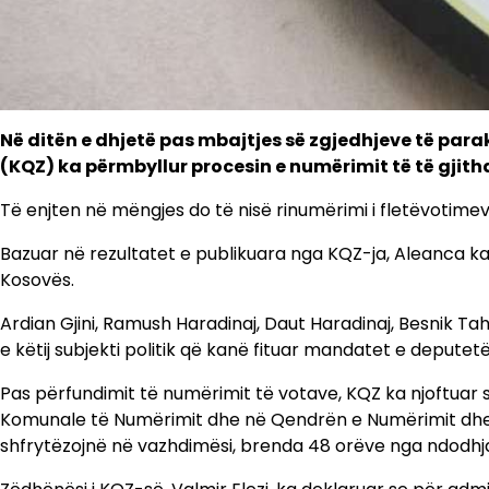
Në ditën e dhjetë pas mbajtjes së zgjedhjeve të pa
(KQZ) ka përmbyllur procesin e numërimit të të gjith
Të enjten në mëngjes do të nisë rinumërimi i fletëvotimeve
Bazuar në rezultatet e publikuara nga KQZ-ja, Aleanca ka s
Kosovës.
Ardian Gjini, Ramush Haradinaj, Daut Haradinaj, Besnik Tah
e këtij subjekti politik që kanë fituar mandatet e deputet
Pas përfundimit të numërimit të votave, KQZ ka njoftuar 
Komunale të Numërimit dhe në Qendrën e Numërimit dhe 
shfrytëzojnë në vazhdimësi, brenda 48 orëve nga ndodhja