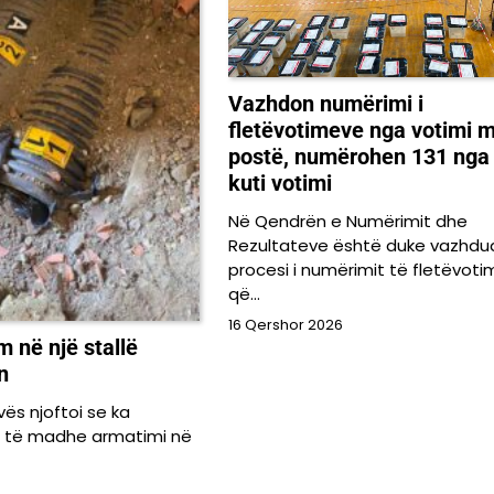
Vazhdon numërimi i
fletëvotimeve nga votimi 
postë, numërohen 131 nga
kuti votimi
Në Qendrën e Numërimit dhe
Rezultateve është duke vazhdu
procesi i numërimit të fletëvot
që…
16 Qershor 2026
 në një stallë
n
ës njoftoi se ka
i të madhe armatimi në