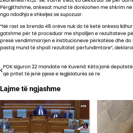
Zëdhënësi i KQZ-së, Valmir Elezi, ka deklaruar se për admin
Përgjithshme, ankesat mund të dorëzohen me shkrim në 
nga ndodhja e shkeljes së supozuar.
“Në rast se brenda 48 orëve nuk do të ketë ankesa lidhur
gatshme për të proceduar me shpalljen e rezultateve pë
presë vendimmarrjen e institucioneve përkatëse dhe do
pastaj mund të shpall rezultatet përfundimtare”, deklaroi 
PDK siguron 22 mandate në Kuvend: Këta janë deputetë
Lëvizje
që pritet të jenë pjesë e legjislaturës së re
te
Lajme të ngjashme
postimet