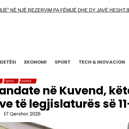
” NË NJË REZERVIM PA FËMIJË DHE DY JAVË HESHTJE N
DETËSI
EKONOMI
SPORT
TECH & INOVACION
Lajme
Politikë
andate në Kuvend, kët
e të legjislaturës së 11
y
17 Qershor 2026