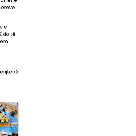
edhjet e
 orëve
ë e
Z do të
etëm
 enjten