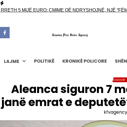
Skip
to
ETH 5 MIJË EURO: ÇMIME QË NDRYSHOJNË, NJË “FËMIJË
content
POLITIKË
KRONIKË POLICORE
SHËN
LAJME
Kosovë
Aleanca siguron 7 m
janë emrat e deputetëv
kfvagenc