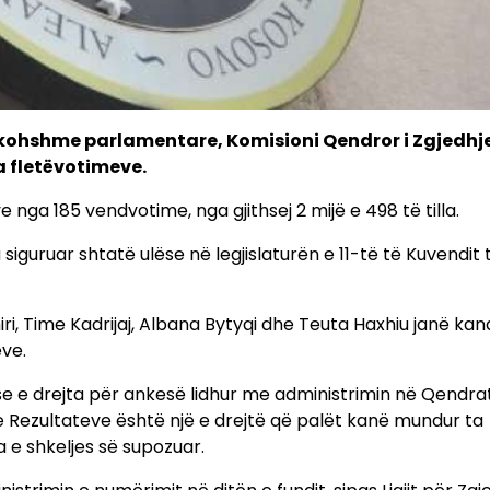
rakohshme parlamentare, Komisioni Qendror i Zgjedhj
a fletëvotimeve.
 nga 185 vendvotime, nga gjithsej 2 mijë e 498 të tilla.
iguruar shtatë ulëse në legjislaturën e 11-të të Kuvendit 
iri, Time Kadrijaj, Albana Bytyqi dhe Teuta Haxhiu janë kan
ëve.
se e drejta për ankesë lidhur me administrimin në Qendra
Rezultateve është një e drejtë që palët kanë mundur ta
 e shkeljes së supozuar.