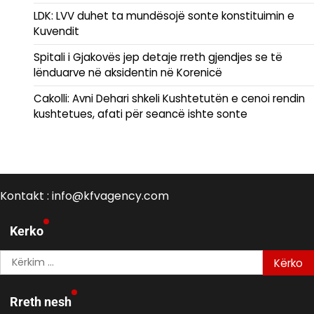
LDK: LVV duhet ta mundësojë sonte konstituimin e
Kuvendit
Spitali i Gjakovës jep detaje rreth gjendjes se të
lënduarve në aksidentin në Korenicë
Cakolli: Avni Dehari shkeli Kushtetutën e cenoi rendin
kushtetues, afati për seancë ishte sonte
Kontakt : info@kfvagency.com
Kerko
Kërko
për:
Rreth nesh