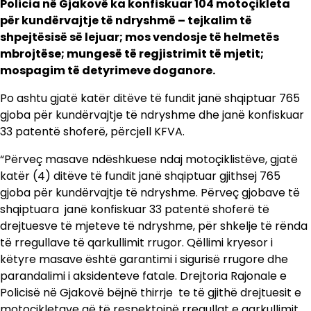
Policia në Gjakovë ka konfiskuar 104 motoçikleta
për kundërvajtje të ndryshmë – tejkalim të
shpejtësisë së lejuar; mos vendosje të helmetës
mbrojtëse; mungesë të regjistrimit të mjetit;
mospagim të detyrimeve doganore.
Po ashtu gjatë katër ditëve të fundit janë shqiptuar 765
gjoba për kundërvajtje të ndryshme dhe janë konfiskuar
33 patentë shoferë, përcjell KFVA.
“Përveç masave ndëshkuese ndaj motoçiklistëve, gjatë
katër (4) ditëve të fundit janë shqiptuar gjithsej 765
gjoba për kundërvajtje të ndryshme. Përveç gjobave të
shqiptuara janë konfiskuar 33 patentë shoferë të
drejtuesve të mjeteve të ndryshme, për shkelje të rënda
të rregullave të qarkullimit rrugor. Qëllimi kryesor i
këtyre masave është garantimi i sigurisë rrugore dhe
parandalimi i aksidenteve fatale. Drejtoria Rajonale e
Policisë në Gjakovë bëjnë thirrje te të gjithë drejtuesit e
motoçikletave që të respektojnë rregullat e qarkullimit