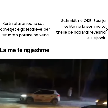
Schmidt në OKB: Bosnja
Lëvizje
Kurti refuzon edhe sot
është në krizën më të
pyetjet e gazetarëve për
te
thellë që nga Marrëveshja
situatën politike në vend
e Dejtonit
postimet
Lajme të ngjashme