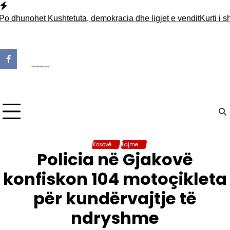
Skip
to
ohet Kushtetuta, demokracia dhe ligjet e vendit
Kurti i shkrua
content
Kosovë
Lajme
Policia në Gjakovë
konfiskon 104 motoçikleta
për kundërvajtje të
ndryshme