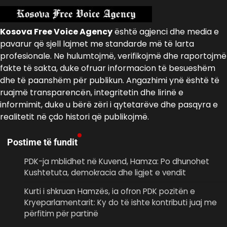
Kosova Free Voice Agency
është agjenci dhe media e
pavarur që sjell lajmet me standarde më të larta
profesionale. Ne hulumtojmë, verifikojmë dhe raportojmë
fakte të sakta, duke ofruar informacion të besueshëm
dhe të paanshëm për publikun. Angazhimi ynë është të
ruajmë transparencën, integritetin dhe lirinë e
informimit, duke u bërë zëri i qytetarëve dhe pasqyra e
realitetit në çdo histori që publikojmë.
Postime të fundit
PDK-ja mblidhet në Kuvend, Hamza: Po dhunohet
Kushtetuta, demokracia dhe ligjet e vendit
Kurti i shkruan Hamzës, ia ofron PDK pozitën e
Kryeparlamentarit: Ky do të ishte kontributi juaj me
përfitim për partinë