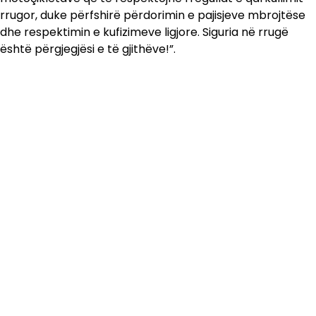
rrugor, duke përfshirë përdorimin e pajisjeve mbrojtëse
dhe respektimin e kufizimeve ligjore. Siguria në rrugë
është përgjegjësi e të gjithëve!”.