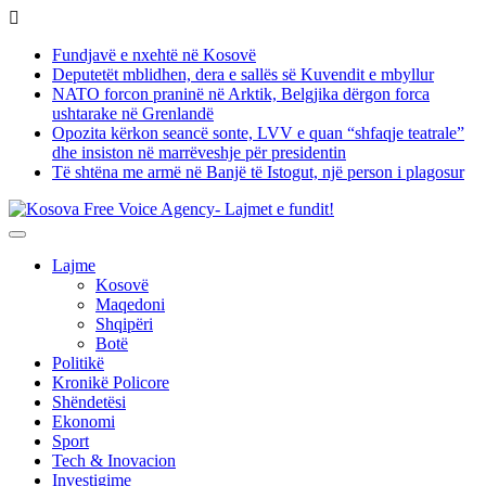
Skip
to
Fundjavë e nxehtë në Kosovë
content
Deputetët mblidhen, dera e sallës së Kuvendit e mbyllur
NATO forcon praninë në Arktik, Belgjika dërgon forca
ushtarake në Grenlandë
Opozita kërkon seancë sonte, LVV e quan “shfaqje teatrale”
dhe insiston në marrëveshje për presidentin
Të shtëna me armë në Banjë të Istogut, një person i plagosur
Lajme
Kosovë
Maqedoni
Shqipëri
Botë
Politikë
Kronikë Policore
Shëndetësi
Ekonomi
Sport
Tech & Inovacion
Investigime