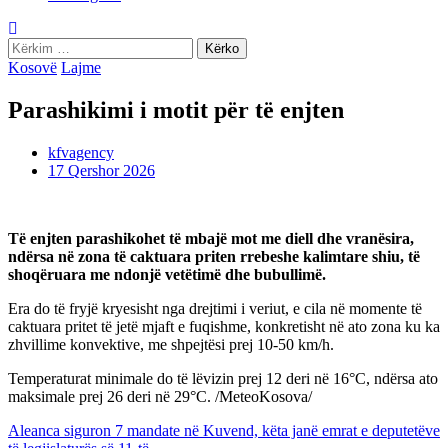
Kërko
për:
Kosovë
Lajme
Parashikimi i motit për të enjten
kfvagency
17 Qershor 2026
Të enjten parashikohet të mbajë mot me diell dhe vranësira,
ndërsa në zona të caktuara priten rrebeshe kalimtare shiu, të
shoqëruara me ndonjë vetëtimë dhe bubullimë.
Era do të fryjë kryesisht nga drejtimi i veriut, e cila në momente të
caktuara pritet të jetë mjaft e fuqishme, konkretisht në ato zona ku ka
zhvillime konvektive, me shpejtësi prej 10-50 km/h.
Temperaturat minimale do të lëvizin prej 12 deri në 16°C, ndërsa ato
maksimale prej 26 deri në 29°C. /MeteoKosova/
Lëvizje
Aleanca siguron 7 mandate në Kuvend, këta janë emrat e deputetëve