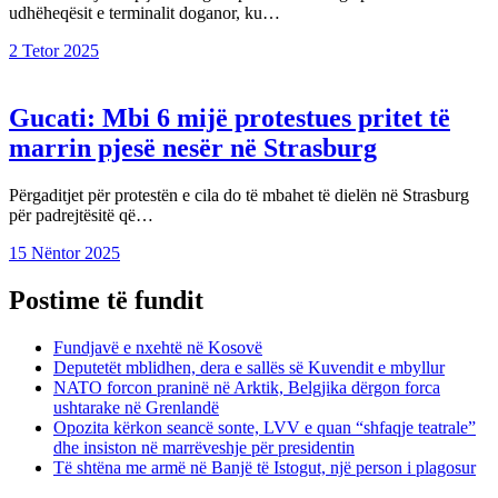
udhëheqësit e terminalit doganor, ku…
2 Tetor 2025
Gucati: Mbi 6 mijë protestues pritet të
marrin pjesë nesër në Strasburg
Përgaditjet për protestën e cila do të mbahet të dielën në Strasburg
për padrejtësitë që…
15 Nëntor 2025
Postime të fundit
Fundjavë e nxehtë në Kosovë
Deputetët mblidhen, dera e sallës së Kuvendit e mbyllur
NATO forcon praninë në Arktik, Belgjika dërgon forca
ushtarake në Grenlandë
Opozita kërkon seancë sonte, LVV e quan “shfaqje teatrale”
dhe insiston në marrëveshje për presidentin
Të shtëna me armë në Banjë të Istogut, një person i plagosur