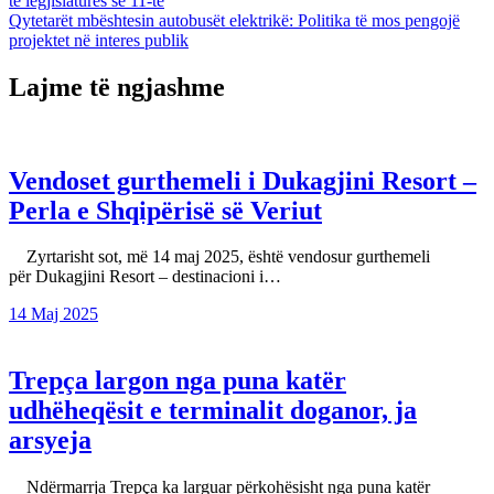
të legjislaturës së 11-të
te
Qytetarët mbështesin autobusët elektrikë: Politika të mos pengojë
postimet
projektet në interes publik
Lajme të ngjashme
Vendoset gurthemeli i Dukagjini Resort –
Perla e Shqipërisë së Veriut
Zyrtarisht sot, më 14 maj 2025, është vendosur gurthemeli
për Dukagjini Resort – destinacioni i…
14 Maj 2025
Trepça largon nga puna katër
udhëheqësit e terminalit doganor, ja
arsyeja
Ndërmarrja Trepça ka larguar përkohësisht nga puna katër