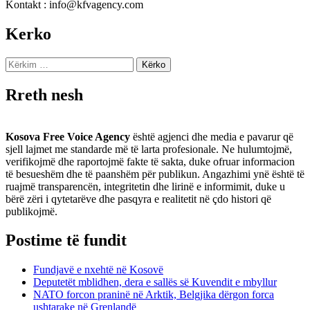
Kontakt : info@kfvagency.com
Kerko
Kërko
për:
Rreth nesh
Kosova Free Voice Agency
është agjenci dhe media e pavarur që
sjell lajmet me standarde më të larta profesionale. Ne hulumtojmë,
verifikojmë dhe raportojmë fakte të sakta, duke ofruar informacion
të besueshëm dhe të paanshëm për publikun. Angazhimi ynë është të
ruajmë transparencën, integritetin dhe lirinë e informimit, duke u
bërë zëri i qytetarëve dhe pasqyra e realitetit në çdo histori që
publikojmë.
Postime të fundit
Fundjavë e nxehtë në Kosovë
Deputetët mblidhen, dera e sallës së Kuvendit e mbyllur
NATO forcon praninë në Arktik, Belgjika dërgon forca
ushtarake në Grenlandë