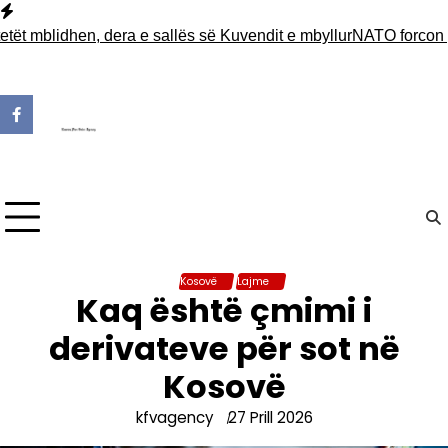
Skip
to
blidhen, dera e sallës së Kuvendit e mbyllur
NATO forcon pranin
content
Kosovë
Lajme
Kaq është çmimi i
derivateve për sot në
Kosovë
kfvagency
27 Prill 2026