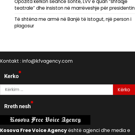
Opozita kërkon seancë sonte, LVV e quan “shfaqje
teatrale” dhe insiston në marrëveshje për presidentin
Të shtëna me armë në Banjë të Istogut, një person i
plagosur
Kontakt : info@kfvagency.com
Kerko
Kërko
për:
Rreth nesh
Kosova Free Voice Agency
është agjenci dhe media e