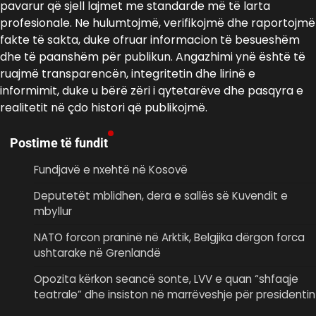
pavarur që sjell lajmet me standarde më të larta
profesionale. Ne hulumtojmë, verifikojmë dhe raportojmë
fakte të sakta, duke ofruar informacion të besueshëm
dhe të paanshëm për publikun. Angazhimi ynë është të
ruajmë transparencën, integritetin dhe lirinë e
informimit, duke u bërë zëri i qytetarëve dhe pasqyra e
realitetit në çdo histori që publikojmë.
Postime të fundit
Fundjavë e nxehtë në Kosovë
Deputetët mblidhen, dera e sallës së Kuvendit e
mbyllur
NATO forcon praninë në Arktik, Belgjika dërgon forca
ushtarake në Grenlandë
Opozita kërkon seancë sonte, LVV e quan “shfaqje
teatrale” dhe insiston në marrëveshje për presidentin