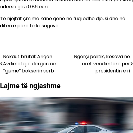
ndërsa gazi 0.86 euro.
Të njëjtat çmime kanë qenë në fuqi edhe dje, si dhe në
ditën e parë të kësaj jave.
Nokaut brutal: Arigon
Ngërçi politik, Kosova në
Lëvizje
Avdimetaj e dërgon në
orët vendimtare për
te
“gjumë” bokserin serb
presidentin e ri
postimet
Lajme të ngjashme