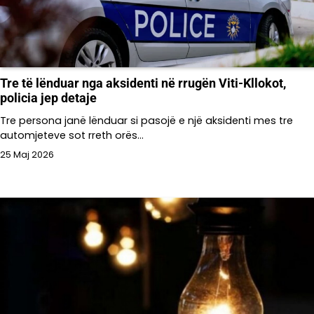
Tre të lënduar nga aksidenti në rrugën Viti-Kllokot,
policia jep detaje
Tre persona janë lënduar si pasojë e një aksidenti mes tre
automjeteve sot rreth orës…
25 Maj 2026