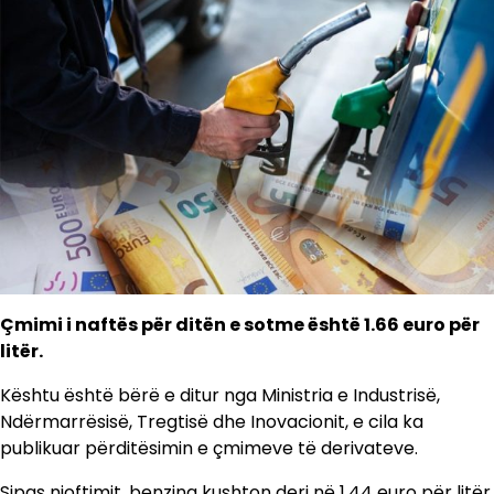
Çmimi i naftës për ditën e sotme është 1.66 euro për
litër.
Kështu është bërë e ditur nga Ministria e Industrisë,
Ndërmarrësisë, Tregtisë dhe Inovacionit, e cila ka
publikuar përditësimin e çmimeve të derivateve.
Sipas njoftimit, benzina kushton deri në 1.44 euro për litër,