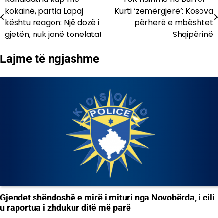
Lëvizje
kokainë, partia Lapaj
Kurti ‘zemërgjerë’: Kosova
te
kështu reagon: Një dozë i
përherë e mbështet
gjetën, nuk janë tonelata!
Shqipërinë
postimet
Lajme të ngjashme
Gjendet shëndoshë e mirë i mituri nga Novobërda, i cili
u raportua i zhdukur ditë më parë