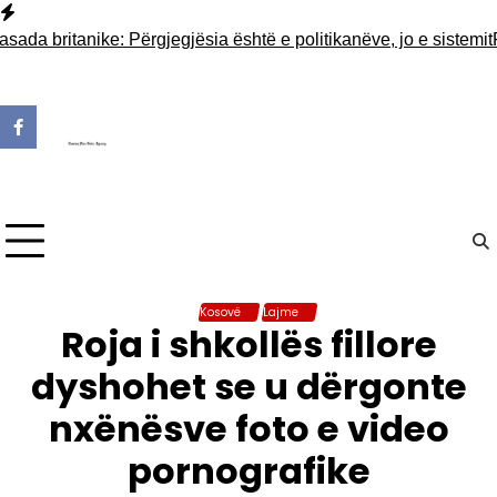
Skip
to
ritanike: Përgjegjësia është e politikanëve, jo e sistemit
Rama 
content
Kosovë
Lajme
Roja i shkollës fillore
dyshohet se u dërgonte
nxënësve foto e video
pornografike