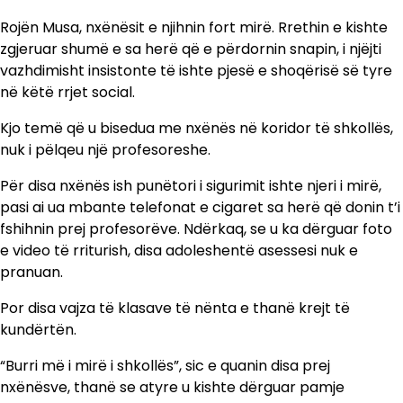
Rojën Musa, nxënësit e njihnin fort mirë. Rrethin e kishte
zgjeruar shumë e sa herë që e përdornin snapin, i njëjti
vazhdimisht insistonte të ishte pjesë e shoqërisë së tyre
në këtë rrjet social.
Kjo temë që u bisedua me nxënës në koridor të shkollës,
nuk i pëlqeu një profesoreshe.
Për disa nxënës ish punëtori i sigurimit ishte njeri i mirë,
pasi ai ua mbante telefonat e cigaret sa herë që donin t’i
fshihnin prej profesorëve. Ndërkaq, se u ka dërguar foto
e video të rriturish, disa adoleshentë asessesi nuk e
pranuan.
Por disa vajza të klasave të nënta e thanë krejt të
kundërtën.
“Burri më i mirë i shkollës”, sic e quanin disa prej
nxënësve, thanë se atyre u kishte dërguar pamje