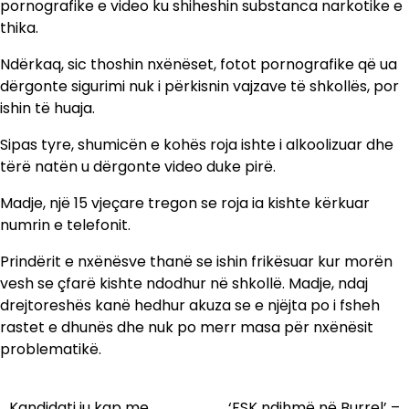
pornografike e video ku shiheshin substanca narkotike e
thika.
Ndërkaq, sic thoshin nxënëset, fotot pornografike që ua
dërgonte sigurimi nuk i përkisnin vajzave të shkollës, por
ishin të huaja.
Sipas tyre, shumicën e kohës roja ishte i alkoolizuar dhe
tërë natën u dërgonte video duke pirë.
Madje, një 15 vjeçare tregon se roja ia kishte kërkuar
numrin e telefonit.
Prindërit e nxënësve thanë se ishin frikësuar kur morën
vesh se çfarë kishte ndodhur në shkollë. Madje, ndaj
drejtoreshës kanë hedhur akuza se e njëjta po i fsheh
rastet e dhunës dhe nuk po merr masa për nxënësit
problematikë.
Kandidati iu kap me
‘FSK ndihmë në Burrel’ –