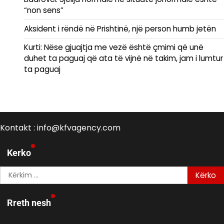
“non sens”
Aksident i rëndë në Prishtinë, një person humb jetën
Kurti: Nëse gjuajtja me vezë është çmimi që unë
duhet ta paguaj që ata të vijnë në takim, jam i lumtur
ta paguaj
Kontakt : info@kfvagency.com
Kerko
Kërko
për:
Rreth nesh