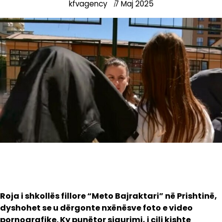
kfvagency
7 Maj 2025
Roja i shkollës fillore “Meto Bajraktari” në Prishtinë,
dyshohet se u dërgonte nxënësve foto e video
pornografike. Ky punëtor sigurimi, i cili kishte