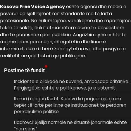
Kosova Free Voice Agency
është agjenci dhe media e
pavarur që sjell lajmet me standarde më të larta
profesionale. Ne hulumtojmë, verifikojmë dhe raportojmë
fakte të sakta, duke ofruar informacion të besueshëm
dhe të paanshëm për publikun. Angazhimi ynë është të
ruajmë transparencën, integritetin dhe lirinë e
informimit, duke u bërë zëri i qytetarëve dhe pasqyra e
realitetit në çdo histori që publikojmë.
Postime të fundit
Incidente e bllokadë në Kuvend, Ambasada britanike:
Përgjegjësia është e politikanëve, jo e sistemit
Rama i reagon Kurtit: Kosova ka paguar një çmim
tepër të lartë për lirinë që institucionet të përdoren
për kalkulime politike
Lladrovci: Sjellja normale në situatë jonormale është
“non sens”