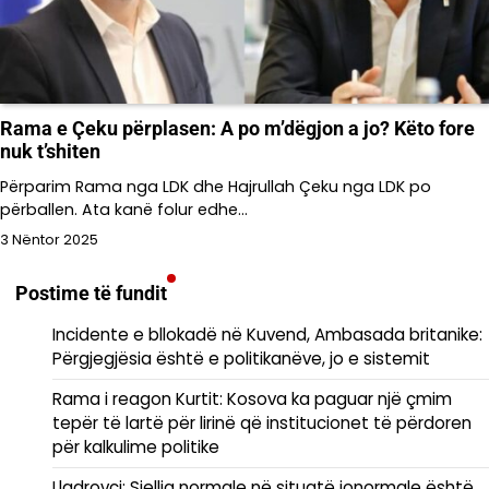
Rama e Çeku përplasen: A po m’dëgjon a jo? Këto fore
nuk t’shiten
Përparim Rama nga LDK dhe Hajrullah Çeku nga LDK po
përballen. Ata kanë folur edhe…
3 Nëntor 2025
Postime të fundit
Incidente e bllokadë në Kuvend, Ambasada britanike:
Përgjegjësia është e politikanëve, jo e sistemit
Rama i reagon Kurtit: Kosova ka paguar një çmim
tepër të lartë për lirinë që institucionet të përdoren
për kalkulime politike
Lladrovci: Sjellja normale në situatë jonormale është