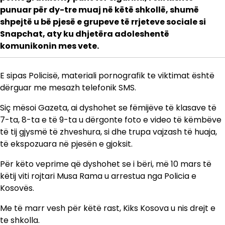
punuar për dy-tre muaj në këtë shkollë, shumë
shpejtë u bë pjesë e grupeve të rrjeteve sociale si
Snapchat, aty ku dhjetëra adoleshentë
komunikonin mes vete.
E sipas Policisë, materiali pornografik te viktimat është
dërguar me mesazh telefonik SMS.
Siç mësoi Gazeta, ai dyshohet se fëmijëve të klasave të
7-ta, 8-ta e të 9-ta u dërgonte foto e video të këmbëve
të tij gjysmë të zhveshura, si dhe trupa vajzash të huaja,
të ekspozuara në pjesën e gjoksit.
Për këto veprime që dyshohet se i bëri, më 10 mars të
këtij viti rojtari Musa Rama u arrestua nga Policia e
Kosovës.
Me të marr vesh për këtë rast, Kiks Kosova u nis drejt e
te shkolla.