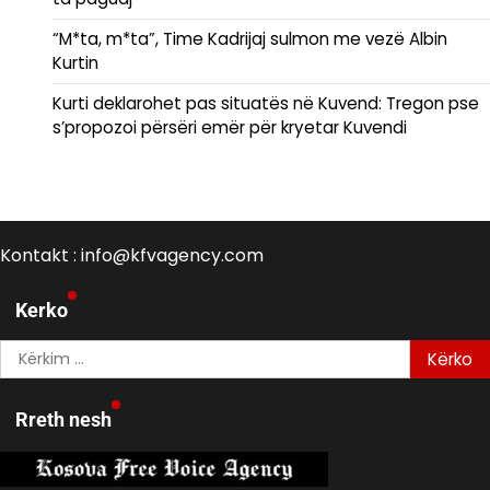
“M*ta, m*ta”, Time Kadrijaj sulmon me vezë Albin
Kurtin
Kurti deklarohet pas situatës në Kuvend: Tregon pse
s’propozoi përsëri emër për kryetar Kuvendi
Kontakt : info@kfvagency.com
Kerko
Kërko
për:
Rreth nesh