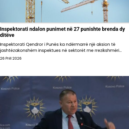
Inspektorati ndalon punimet në 27 punishte brenda dy
ditëve
Inspektorati Qendror i Punës ka ndërmarrë një aksion të
jashtëzakonshëm inspektues në sektorët me rrezikshmëri…
26 Prill 2026