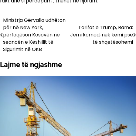
fakt dhe si perceptim”, thuhet në njoftim.
Ministrja Gërvalla udhëton
Lëvizje
për në New York,
Tarifat e Trump, Rama:
te
përfaqëson Kosovën në
Jemi komod, nuk kemi pse
seancën e Këshillit të
të shqetësohemi
postimet
Sigurimit në OKB
Lajme të ngjashme