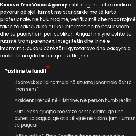
Kosova Free Voice Agency
është agjenci dhe media e
pavarur që sjell lajmet me standarde më të larta
profesionale. Ne hulumtojmë, verifikojmë dhe raportojmë
fakte të sakta, duke ofruar informacion të besueshëm
dhe të paanshëm për publikun. Angazhimi ynë është të
ruajmë transparencën, integritetin dhe lirinë e
informimit, duke u bërë zëri i qytetarëve dhe pasqyra e
realitetit në çdo histori që publikojmë.
Postime të fundit
Lladrovci: Sjellja normale në situatë jonormale është
“non sens”
Aksident i rëndë në Prishtinë, një person humb jetën
Kurti: Nëse gjuajtja me vezë është çmimi që unë
duhet ta paguaj që ata të vijnë në takim, jam i lumtur
ta paguaj