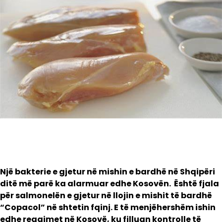
Një bakterie e gjetur në mishin e bardhë në Shqipëri
ditë më parë ka alarmuar edhe Kosovën. Është fjala
për salmonelën e gjetur në llojin e mishit të bardhë
“Copacol” në shtetin fqinj. E të menjëhershëm ishin
edhe reagimet në Kosovë, ku filluan kontrolle të