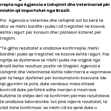
rrepta nga Agjencia e Ushqimit dhe Veterinarisë për
mishin që importohet nga Brazili.
Por Agjencia e Veterinës dhe Ushqimit sot ka bërë të
ditur se mishi i bardhë i pulës i cili tregtohet në Kosovë,
është i sigurt për konsum dhe i plotëson kriteret për
tregtim.
“Të gjitha rezultatet e analizave konfirmojnë, mishi i
bardhë i pulës qe tregtohet në Kosovë është i sigurt. Pas
ngritje se dyshimeve se mishi i pulës me origjinë nga
Brazili kishte rezultuar pozitiv në Shqipëri. Agjencia e
Ushqimit dhe Veterinarisë kishte ndërmarrë e veprimeve
për të hequr dyshimet për konsumatorin kosovarë. Me
një gjurmim të potë, duke vendosur masa shtesë
kontrolli duke përfshirë edhe marrjen e mostrave.
Kufizime të shitjes deri në konfirmim përmes rezultateve
të analizave laboratorike. Sot janë nxjerrë rezultatet, të
cilat kanë konfirmuar, se mishi i cili ka qenë duke u