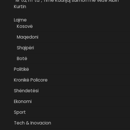
“M*ta, m*ta”, Time Kadrijaj sulmon me vezë Albin
Kurtin
Lajme
Kosovë
Maqedoni
Shqipëri
Botë
Politikë
Kronikë Policore
Shëndetësi
Ekonomi
Sport
Tech & Inovacion