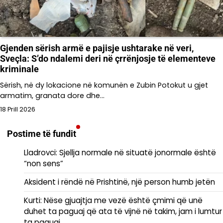
Gjenden sërish armë e pajisje ushtarake në veri,
Sveçla: S’do ndalemi deri në çrrënjosje të elementeve
kriminale
Sërish, në dy lokacione në komunën e Zubin Potokut u gjet
armatim, granata dore dhe…
18 Prill 2026
Postime të fundit
Lladrovci: Sjellja normale në situatë jonormale është
“non sens”
Aksident i rëndë në Prishtinë, një person humb jetën
Kurti: Nëse gjuajtja me vezë është çmimi që unë
duhet ta paguaj që ata të vijnë në takim, jam i lumtur
ta paguaj