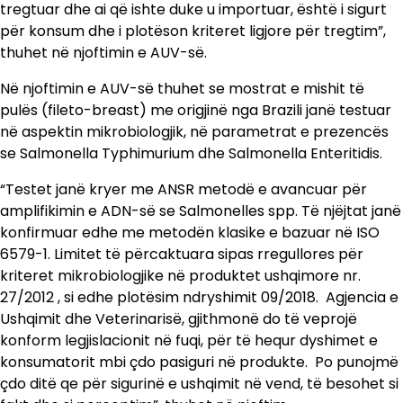
tregtuar dhe ai që ishte duke u importuar, është i sigurt
për konsum dhe i plotëson kriteret ligjore për tregtim”,
thuhet në njoftimin e AUV-së.
Në njoftimin e AUV-së thuhet se mostrat e mishit të
pulës (fileto-breast) me origjinë nga Brazili janë testuar
në aspektin mikrobiologjik, në parametrat e prezencës
se Salmonella Typhimurium dhe Salmonella Enteritidis.
“Testet janë kryer me ANSR metodë e avancuar për
amplifikimin e ADN-së se Salmonelles spp. Të njëjtat janë
konfirmuar edhe me metodën klasike e bazuar në ISO
6579-1. Limitet të përcaktuara sipas rregullores për
kriteret mikrobiologjike në produktet ushqimore nr.
27/2012 , si edhe plotësim ndryshimit 09/2018. Agjencia e
Ushqimit dhe Veterinarisë, gjithmonë do të veprojë
konform legjislacionit në fuqi, për të hequr dyshimet e
konsumatorit mbi çdo pasiguri në produkte. Po punojmë
çdo ditë qe për sigurinë e ushqimit në vend, të besohet si