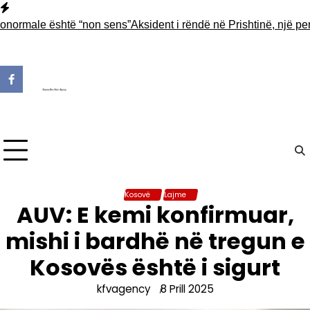
Skip
to
male është “non sens”
Aksident i rëndë në Prishtinë, një person 
content
Kosovë
Lajme
AUV: E kemi konfirmuar,
mishi i bardhë në tregun e
Kosovës është i sigurt
kfvagency
8 Prill 2025