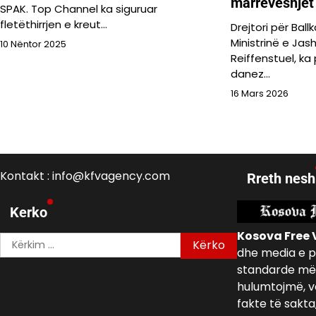
marrëveshjet 
SPAK. Top Channel ka siguruar
fletëthirrjen e kreut…
Drejtori për Bal
Ministrinë e Ja
10 Nëntor 2025
Reiffenstuel, ka
danez…
16 Mars 2026
Kontakt : info@kfvagency.com
Rreth nesh
Kerko
Kosova Free 
Kërko
dhe media e p
për:
standarde më 
hulumtojmë, v
fakte të sakta