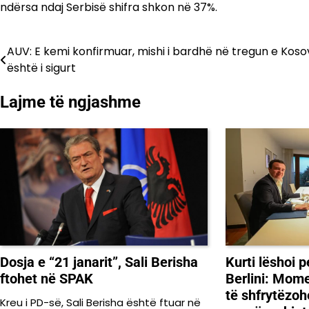
ndërsa ndaj Serbisë shifra shkon në 37%.
AUV: E kemi konfirmuar, mishi i bardhë në tregun e Kos
Lëvizje
është i sigurt
te
Lajme të ngjashme
postimet
Kurti lëshoi 
Dosja e “21 janarit”, Sali Berisha
Berlini: Mome
ftohet në SPAK
të shfrytëzohe
Kreu i PD-së, Sali Berisha është ftuar në