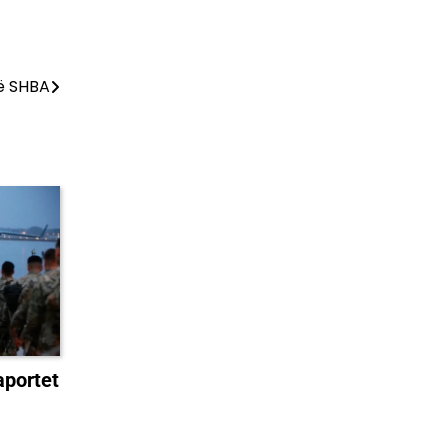
ë SHBA
aportet