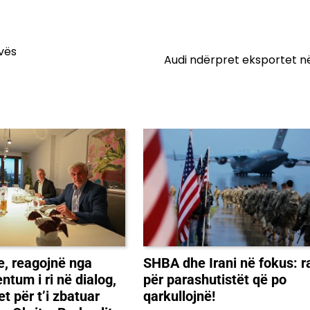
ovës
Audi ndërpret eksportet n
SHBA dhe Irani në fokus: r
pe, reagojnë nga
për parashutistët që po
ntum i ri në dialog,
qarkullojnë!
t për t’i zbatuar