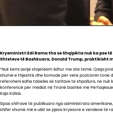
Kryeministri Edi Rama tha se Shqipëria nuk ka pse të 
Shteteve të Bashkuara, Donald Trump, praktikisht me
“Nuk kemi asnjë shqetësim lidhur me atë temë. Qasja jonë n
shumë e thjeshtë dhe komode për vetë pozicionin tonë dh
referoheni edhe tabelës së tarifave të shpallura, ne nuk 
konferencë për mediat në Tiranë bashkë me Përfaqësuesen
Kaja Kallas.
Sipas shifrave të publikuara nga administrata amerikane,
shifër shumë më e ulët se pjesa kryesore e vendeve të raj