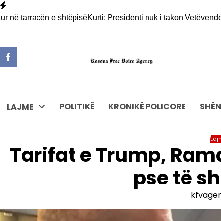
Skip
to
 tarracën e shtëpisë
Kurti: Presidenti nuk i takon Vetëvendosjes 
content
POLITIKË
KRONIKË POLICORE
SHËN
LAJME
Laj
Tarifat e Trump, Ram
pse të s
kfvage