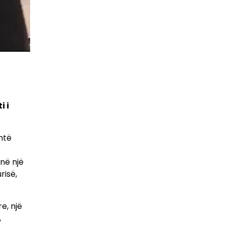
i i
htë
në një
risë,
e, një
,