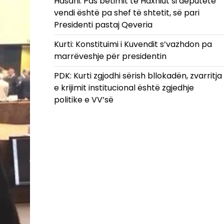
Hasani: Pas betimit të Haxhiut si deputete
vendi është pa shef të shtetit, së pari
Presidenti pastaj Qeveria
Kurti: Konstituimi i Kuvendit s’vazhdon pa
marrëveshje për presidentin
PDK: Kurti zgjodhi sërish bllokadën, zvarritja
e krijimit institucional është zgjedhje
politike e VV’së