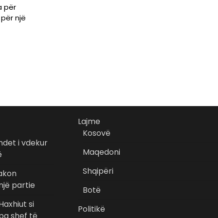
a për
për një
Lajme
Kosovë
ndet i vdekur
Maqedoni
ë
Shqipëri
takon
jë partie
Botë
Haxhiut si
Politikë
pa shef të