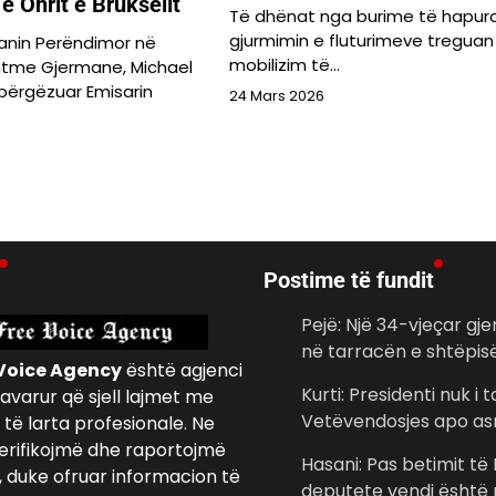
e Ohrit e Brukselit
Të dhënat nga burime të hapur
gjurmimin e fluturimeve treguan 
lkanin Perëndimor në
mobilizim të…
shtme Gjermane, Michael
 përgëzuar Emisarin
24 Mars 2026
Postime të fundit
Pejë: Një 34-vjeçar gje
në tarracën e shtëpis
Voice Agency
është agjenci
Kurti: Presidenti nuk i 
avarur që sjell lajmet me
Vetëvendosjes apo asn
të larta profesionale. Ne
erifikojmë dhe raportojmë
Hasani: Pas betimit të 
, duke ofruar informacion të
deputete vendi është 