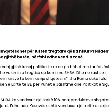
shqetësohet për luftën tregtare që ka nisur President
 gjithë botën, përfshi edhe vendin tonë.
daj gjithë kësaj politike të re që po bëhet me tarifat, ës
e volumin e tregtisë që kemi me SHBA. Dhe në rast se i
kemi arsye të kemi asnjë shqetësim”, tha Rama duke folur 
 e Lartë të BE për Punët e Jashtme dhe Politikat e Sigu
 SHBA ka vendosur një tarifë 10% ndaj produkteve shqiptar
onit. Edhe ndaj Kosovës është vendosur një tarifë e njëjtë