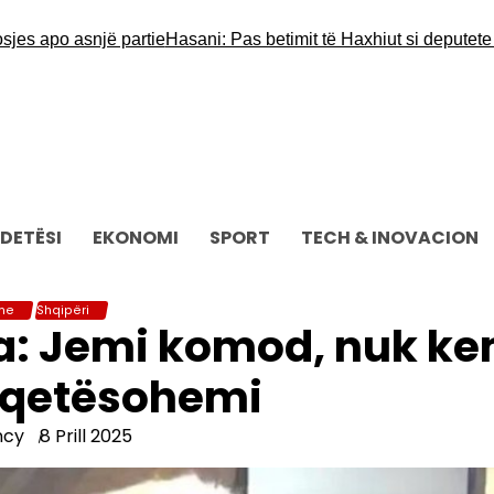
apo asnjë partie
Hasani: Pas betimit të Haxhiut si deputete vendi 
DETËSI
EKONOMI
SPORT
TECH & INOVACION
me
Shqipëri
a: Jemi komod, nuk ke
hqetësohemi
ncy
8 Prill 2025