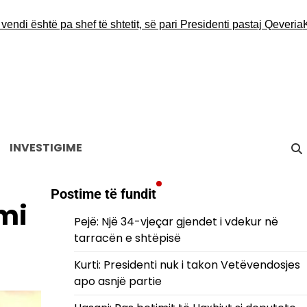
është pa shef të shtetit, së pari Presidenti pastaj Qeveria
Kurti:
INVESTIGIME
Postime të fundit
mi
Pejë: Një 34-vjeçar gjendet i vdekur në
tarracën e shtëpisë
Kurti: Presidenti nuk i takon Vetëvendosjes
apo asnjë partie