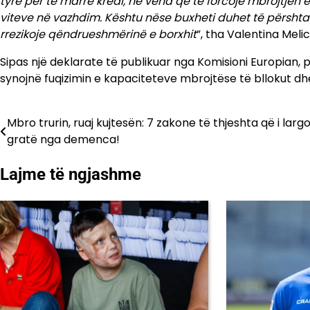
tyre për të marrë kredi, në vend që të forcojë mbrojtjen e
viteve në vazhdim. Kështu nëse buxheti duhet të përshtat
rrezikoje qëndrueshmërinë e borxhit
”, tha Valentina Melic
Sipas një deklarate të publikuar nga Komisioni Europian,
synojnë fuqizimin e kapaciteteve mbrojtëse të bllokut dh
Mbro trurin, ruaj kujtesën: 7 zakone të thjeshta që i larg
Lëvizje
gratë nga demenca!
te
Lajme të ngjashme
postimet