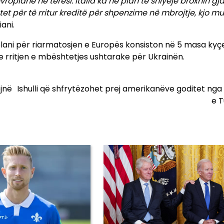
vropiane në tërësi. Italia ka në plan të shlyejë broxhin gj
et për të rritur kreditë për shpenzime në mbrojtje, kjo m
iani.
 plani për riarmatosjen e Europës konsiston në 5 masa kyç
e rritjen e mbështetjes ushtarake për Ukrainën.
ojnë
Ishulli që shfrytëzohet prej amerikanëve goditet nga 
e T