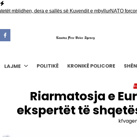
Skip
to
mblidhen, dera e sallës së Kuvendit e mbyllur
NATO forcon prani
content
POLITIKË
KRONIKË POLICORE
SHËN
LAJME
B
Riarmatosja e Eur
ekspertët të shqetë
kfvage