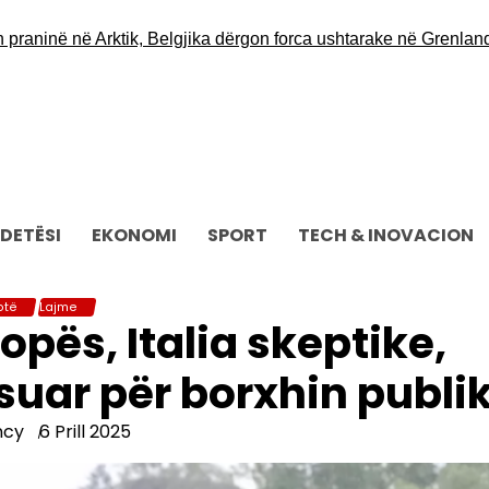
në në Arktik, Belgjika dërgon forca ushtarake në Grenlandë
Opo
DETËSI
EKONOMI
SPORT
TECH & INOVACION
otë
Lajme
opës, Italia skeptike,
suar për borxhin publi
ncy
6 Prill 2025