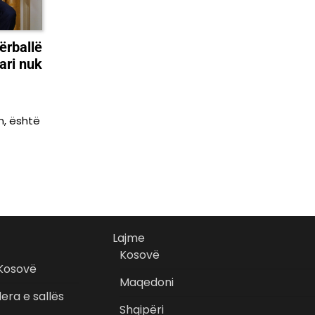
ërballë
ari nuk
n, është
Lajme
Kosovë
 Kosovë
Maqedoni
era e sallës
Shqipëri