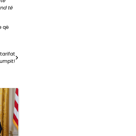
atë
und të
e që
tarifat
umpit!