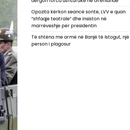
dërgon forca ushtarake në Grenlandë
Opozita kërkon seancë sonte, LVV e quan
“shfaqje teatrale” dhe insiston në
marrëveshje për presidentin
Të shtëna me armë në Banjë të Istogut, një
person i plagosur