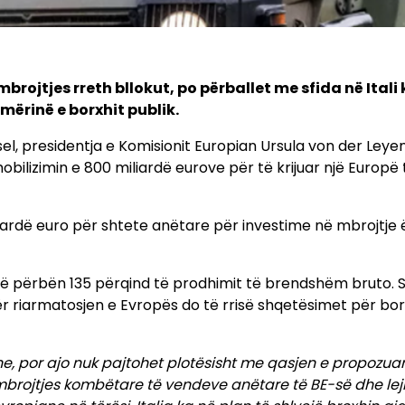
mbrojtjes rreth bllokut, po përballet me sfida në Itali
ërinë e borxhit publik.
el, presidentja e Komisionit Europian Ursula von der Leye
obilizimin e 800 miliardë eurove për të krijuar një Europë 
miliardë euro për shtete anëtare për investime në mbrojtje
, që përbën 135 përqind të prodhimit të brendshëm bruto. S
ër riarmatosjen e Evropës do të rrisë shqetësimet për bor
ne, por ajo nuk pajtohet plotësisht me qasjen e propozua
 e mbrojtjes kombëtare të vendeve anëtare të BE-së dhe lej