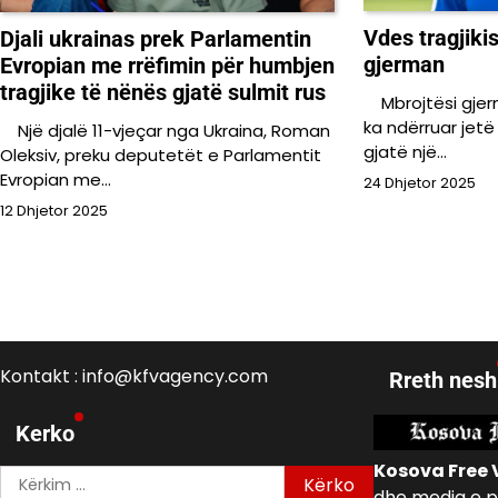
Vdes tragjikis
Djali ukrainas prek Parlamentin
gjerman
Evropian me rrëfimin për humbjen
tragjike të nënës gjatë sulmit rus
Mbrojtësi gjerm
ka ndërruar jetë 
Një djalë 11-vjeçar nga Ukraina, Roman
gjatë një…
Oleksiv, preku deputetët e Parlamentit
Evropian me…
24 Dhjetor 2025
12 Dhjetor 2025
Kontakt : info@kfvagency.com
Rreth nesh
Kerko
Kosova Free 
Kërko
dhe media e p