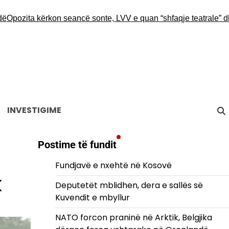
zita kërkon seancë sonte, LVV e quan “shfaqje teatrale” dhe in
INVESTIGIME
Postime të fundit
Fundjavë e nxehtë në Kosovë
k
Deputetët mblidhen, dera e sallës së
Kuvendit e mbyllur
NATO forcon praninë në Arktik, Belgjika