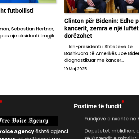
ht futbollisti
Clinton për Bidenin: Edhe p
kancerit, zemra e një luftët
an, Sebastian Hertner,
dorëzohet
pas një aksidenti tragjik
Ish-presidenti i Shteteve të
Bashkuara të Amerikës Joe Bide
diagnostikuar me kancer…
19 Maj 2025
Postime të fundit
Fundjavë e nxehtë në
Deputetët mblidhen, d
Voice Agency
është agjenci
së Kuvendit e mbyllur
avarur që sjell lajmet me