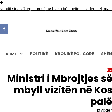
Skip
to
t sipas Rregullores?
Lushtaku bën betimin si deputet, mandatin e 
content
POLITIKË
KRONIKË POLICORE
SHËN
LAJME
Ko
Ministri i Mbrojtjes 
mbyll vizitën në Ko
pal
kfvage