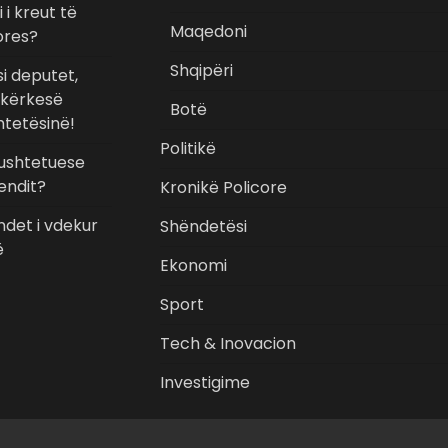
i kreut të
Maqedoni
ores?
Shqipëri
i deputet,
 kërkesë
Botë
shtetësinë!
Politikë
Kushtetuese
endit?
Kronikë Policore
ndet i vdekur
Shëndetësi
ë
Ekonomi
Sport
Tech & Inovacion
Investigime