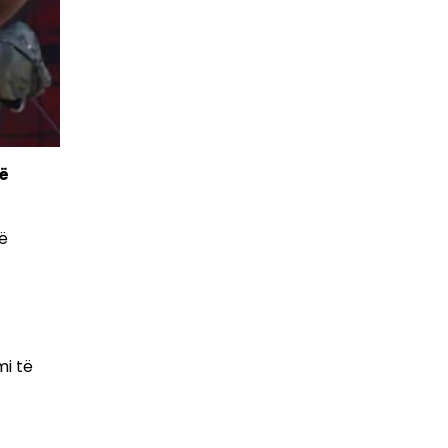
në
ë
mi të