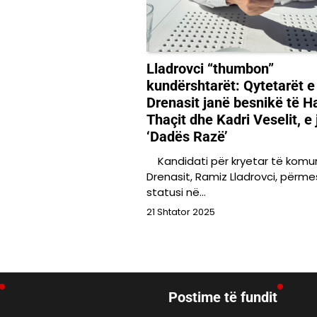
Lladrovci “thumbon”
kundërshtarët: Qytetarët e
Drenasit janë besnikë të 
Thaçit dhe Kadri Veselit, e 
‘Dadës Razë’
Kandidati për kryetar të komu
Drenasit, Ramiz Lladrovci, përme
statusi në…
21 Shtator 2025
Postime të fundit