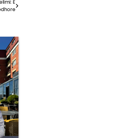
limi: E
edhore