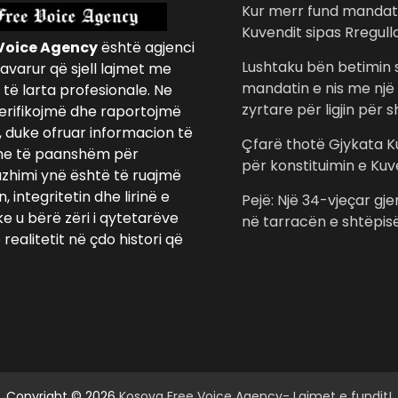
Kur merr fund mandati 
Kuvendit sipas Rregull
Voice Agency
është agjenci
Lushtaku bën betimin s
avarur që sjell lajmet me
mandatin e nis me një
të larta profesionale. Ne
zyrtare për ligjin për 
erifikojmë dhe raportojmë
, duke ofruar informacion të
Çfarë thotë Gjykata 
e të paanshëm për
për konstituimin e Kuv
azhimi ynë është të ruajmë
 integritetin dhe lirinë e
Pejë: Një 34-vjeçar gje
ke u bërë zëri i qytetarëve
në tarracën e shtëpis
realitetit në çdo histori që