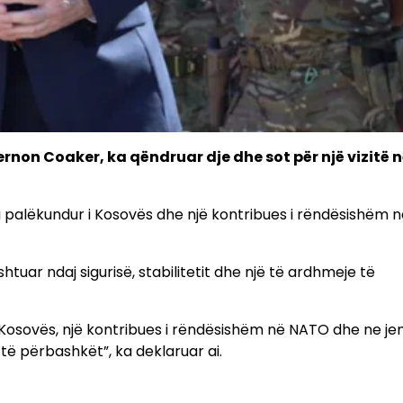
Vernon Coaker, ka qëndruar dje dhe sot për një vizitë 
 palëkundur i Kosovës dhe një kontribues i rëndësishëm n
uar ndaj sigurisë, stabilitetit dhe një të ardhmeje të
 Kosovës, një kontribues i rëndësishëm në NATO dhe ne je
 të përbashkët”, ka deklaruar ai.