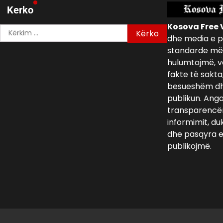
Kerko
Kosova Free 
Kërko
dhe media e p
për:
standarde më 
hulumtojmë, v
fakte të sakta
besueshëm dh
publikun. Ang
transparencën,
informimit, du
dhe pasqyra e 
publikojmë.