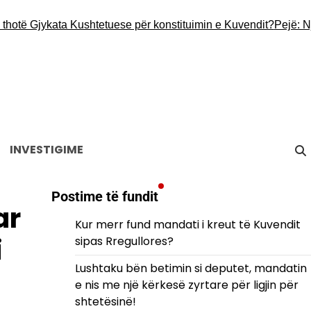
 Gjykata Kushtetuese për konstituimin e Kuvendit?
Pejë: Një 34-
INVESTIGIME
Postime të fundit
ar
Kur merr fund mandati i kreut të Kuvendit
i
sipas Rregullores?
Lushtaku bën betimin si deputet, mandatin
e nis me një kërkesë zyrtare për ligjin për
shtetësinë!