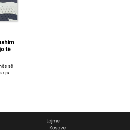
Hashim
jo të
nës së
s një
Lajme
Kosovë