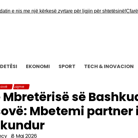
nis me një kërkesë zyrtare për ligjin për shtetësinë!
Çfarë thotë
DETËSI
EKONOMI
SPORT
TECH & INOVACION
sovë
Lajme
së Mbretërisë së Bashku
sovë: Mbetemi partner 
ëkundur
ncy
8 Maj 2026