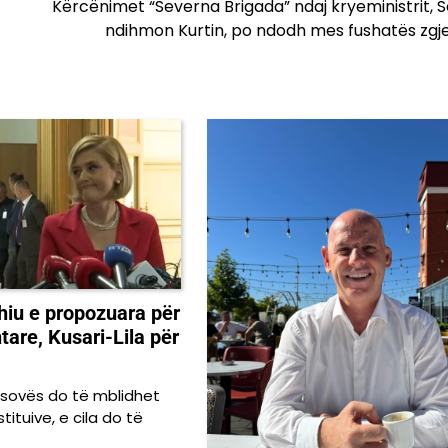
Kërcënimet “Severna Brigada” ndaj kryeministrit, Se
ndihmon Kurtin, po ndodh mes fushatës zgj
hiu e propozuara për
are, Kusari-Lila për
Kosovës do të mblidhet
ituive, e cila do të