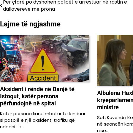
Për çfarë po dyshohen policët e arrestuar në rastin e
Lëvizje
dallavereve me prona
te
Lajme të ngjashme
postimet
Aksident i rëndë në Banjë të
Albulena Hax
Istogut, katër persona
kryeparlament
përfundojnë në spital
ministre
Katër persona kanë mbetur të lënduar
Sot, Kuvendi i 
si pasojë e një aksidenti trafiku që
në seancën konst
ndodhi të…
nisë…