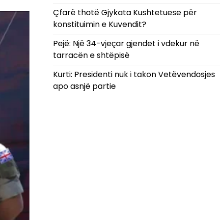
Çfarë thotë Gjykata Kushtetuese për
konstituimin e Kuvendit?
Pejë: Një 34-vjeçar gjendet i vdekur në
tarracën e shtëpisë
Kurti: Presidenti nuk i takon Vetëvendosjes
apo asnjë partie