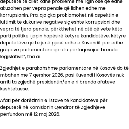
deputetë të cilët kanë probleme me ligjin ose që edhe
akuzohen për vepra penale që lidhen edhe me
korrupsionin. Pra, ajo çka proklamohet në aspektin e
luftimit të dukurive negative siç është korrupsioni dhe
vepra të tjera penale, përkthehet në atë që vetë këto
parti politike i japin hapësirë këtyre kandidatëve, këtyre
deputetëve që të jenë pjesë edhe e Kuvendit por edhe
grupeve parlamentare që ato përfaqësojnë brenda
legjislativit”, tha ai.
Zgjedhjet e parakohshme parlamentare në Kosovë do të
mbahen më 7 qershor 2026, pasi Kuvendi i Kosovës nuk
arriti ta zgjedhë presidentin/en e ri brenda afateve
kushtetuese.
Afati për dorëzimin e listave të kandidatëve për
deputetë në Komisionin Qendror të Zgjedhjeve
përfundon më 12 maj 2026.