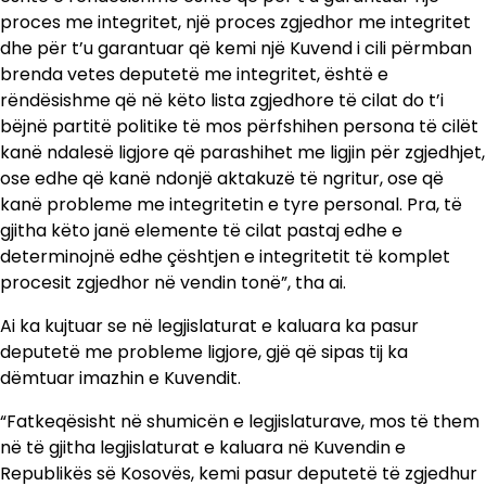
proces me integritet, një proces zgjedhor me integritet
dhe për t’u garantuar që kemi një Kuvend i cili përmban
brenda vetes deputetë me integritet, është e
rëndësishme që në këto lista zgjedhore të cilat do t’i
bëjnë partitë politike të mos përfshihen persona të cilët
kanë ndalesë ligjore që parashihet me ligjin për zgjedhjet,
ose edhe që kanë ndonjë aktakuzë të ngritur, ose që
kanë probleme me integritetin e tyre personal. Pra, të
gjitha këto janë elemente të cilat pastaj edhe e
determinojnë edhe çështjen e integritetit të komplet
procesit zgjedhor në vendin tonë”, tha ai.
Ai ka kujtuar se në legjislaturat e kaluara ka pasur
deputetë me probleme ligjore, gjë që sipas tij ka
dëmtuar imazhin e Kuvendit.
“Fatkeqësisht në shumicën e legjislaturave, mos të them
në të gjitha legjislaturat e kaluara në Kuvendin e
Republikës së Kosovës, kemi pasur deputetë të zgjedhur