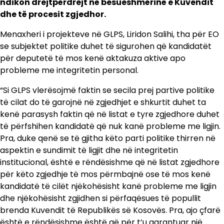
ndikon drejtpërdrejt në besueshmërinë e Kuvendit
dhe të procesit zgjedhor.
Menaxheri i projekteve në GLPS, Liridon Salihi, tha për EO
se subjektet politike duhet të sigurohen që kandidatët
për deputetë të mos kenë aktakuza aktive apo
probleme me integritetin personal.
“Si GLPS vlerësojmë faktin se secila prej partive politike
të cilat do të garojnë në zgjedhjet e shkurtit duhet ta
kenë parasysh faktin që në listat e tyre zgjedhore duhet
të përfshihen kandidatë që nuk kanë probleme me ligjin.
Pra, duke qenë se të gjitha këto parti politike thirren në
aspektin e sundimit të ligjit dhe në integritetin
institucional, është e rëndësishme që në listat zgjedhore
për këto zgjedhje të mos përmbajnë ose të mos kenë
kandidatë të cilët njëkohësisht kanë probleme me ligjin
dhe njëkohësisht zgjidhen si përfaqësues të popullit
brenda Kuvendit të Republikës së Kosovës. Pra, ajo çfarë
është e rëndësishme është që për t’u garantuar një