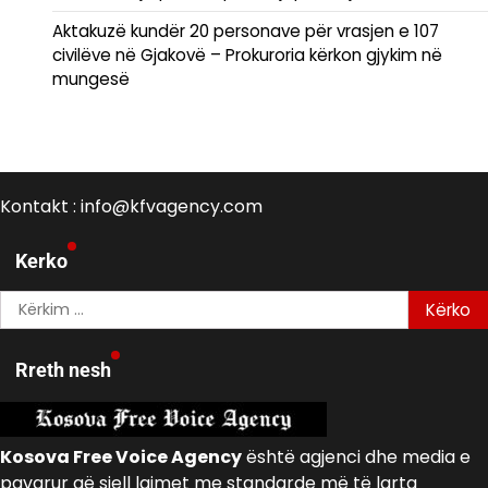
Aktakuzë kundër 20 personave për vrasjen e 107
civilëve në Gjakovë – Prokuroria kërkon gjykim në
mungesë
Kontakt : info@kfvagency.com
Kerko
Kërko
për:
Rreth nesh
Kosova Free Voice Agency
është agjenci dhe media e
pavarur që sjell lajmet me standarde më të larta