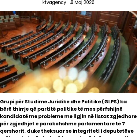
kfvagency
8 Maj 2026
Grupi për Studime Juridike dhe Politike (GLPS) ka
bërë thirrje që partitë politike të mos përfshijnë
kandidatë me probleme me ligjin në listat zgjedhore
për zgjedhjet e parakohshme parlamentare të 7
qershorit, duke theksuar se integriteti i deputetëve