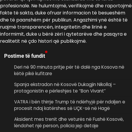
profesionale. Ne hulumtojmë, verifikojmë dhe raportojmë
fakte të sakta, duke ofruar informacion të besueshëm
dhe të paanshëm për publikun. Angazhimi ynë është të
ruajmë transparencën, integritetin dhe lirinë e
informimit, duke u bërë zëri i qytetarëve dhe pasqyra e
realitetit në çdo histori që publikojmë.
Postime të fundit
Deri në 90 minuta pritje për të dalë nga Kosova në
këtë pikë kufitare
Spanja ekstradon në Kosovë Dukagjin Nikollaj –
protagonistin e përleshjes te “Bon Vivant”
VATRA i bën thirrje Trump të ndërhyjë për ndaljen e
procesit ndaj katërshes së UÇK-së në Hagë
Aksident mes trenit dhe veturës në Fushë Kosovë,
lëndohet një person, policia jep detaje