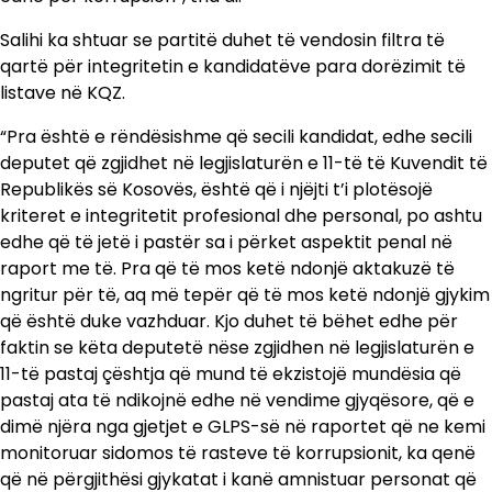
Salihi ka shtuar se partitë duhet të vendosin filtra të
qartë për integritetin e kandidatëve para dorëzimit të
listave në KQZ.
“Pra është e rëndësishme që secili kandidat, edhe secili
deputet që zgjidhet në legjislaturën e 11-të të Kuvendit të
Republikës së Kosovës, është që i njëjti t’i plotësojë
kriteret e integritetit profesional dhe personal, po ashtu
edhe që të jetë i pastër sa i përket aspektit penal në
raport me të. Pra që të mos ketë ndonjë aktakuzë të
ngritur për të, aq më tepër që të mos ketë ndonjë gjykim
që është duke vazhduar. Kjo duhet të bëhet edhe për
faktin se këta deputetë nëse zgjidhen në legjislaturën e
11-të pastaj çështja që mund të ekzistojë mundësia që
pastaj ata të ndikojnë edhe në vendime gjyqësore, që e
dimë njëra nga gjetjet e GLPS-së në raportet që ne kemi
monitoruar sidomos të rasteve të korrupsionit, ka qenë
që në përgjithësi gjykatat i kanë amnistuar personat që