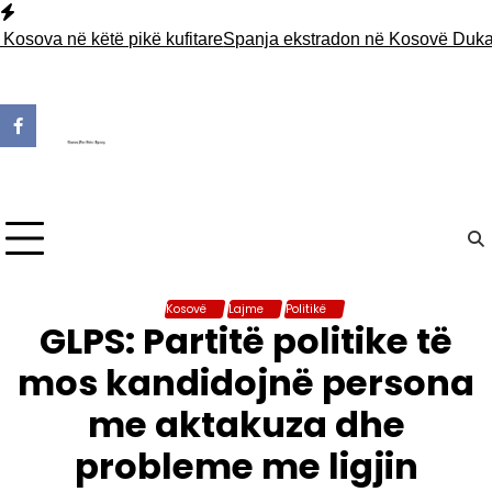
Skip
to
a në këtë pikë kufitare
Spanja ekstradon në Kosovë Dukagjin Niko
content
Kosovë
Lajme
Politikë
GLPS: Partitë politike të
mos kandidojnë persona
me aktakuza dhe
probleme me ligjin