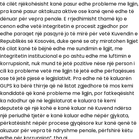
të cilët njëkohësisht kanë pasur edhe probleme me ligjin,
pra kanë pasur aktakuza aktive ose kanë qenë edhe të
dënuar për vepra penale. E rrjedhimisht thamë kjo e
cenon edhe vetë integritetin e procesit zgjedhor por
edhe paraqet një pasqyrë jo të mirë për vetë Kuvendin e
Republikës së Kosovës, duke qenë se aty miratohen ligjet
të cilat kanë të bëjnë edhe me sundimin e ligjit, me
integritetin institucional e po ashtu edhe me luftimin e
korrupsionit, nuk mund të jetë pozitive nëse një person i
cili ka probleme vetë me ligjin të jetë edhe përfaqësues
ose të jetë pjesë e legjislativit. Pra edhe në të kaluarën
GLPS ka bërë thirrje që në listat zgjedhore të mos kemi
kandidatë që kanë probleme me ligjin, por fatkeqësisht
ka ndodhur që në legjislaturat e kaluara të kemi
deputetë që një kohë e kanë kaluar në Kuvend ndërsa
një periudhë tjetër e kanë kaluar edhe nëpër gjykata,
përkatësisht nëpër procese gjyqësore kur kanë qenë të
akuzuar për vepra të ndryshme penale, përfshirë këtu
edhe për korrupsion”, tha ai.