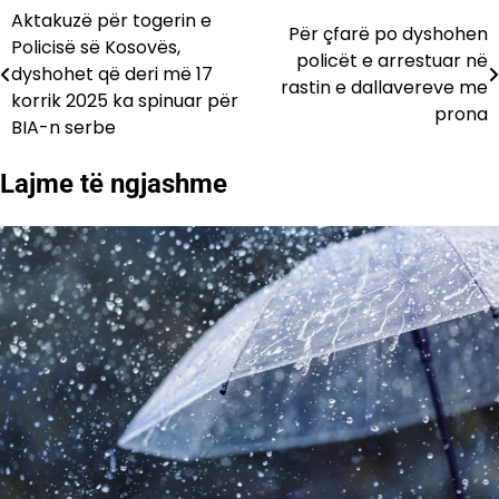
Aktakuzë për togerin e
Lëvizje
Për çfarë po dyshohen
Policisë së Kosovës,
policët e arrestuar në
te
dyshohet që deri më 17
rastin e dallavereve me
korrik 2025 ka spinuar për
postimet
prona
BIA-n serbe
Lajme të ngjashme