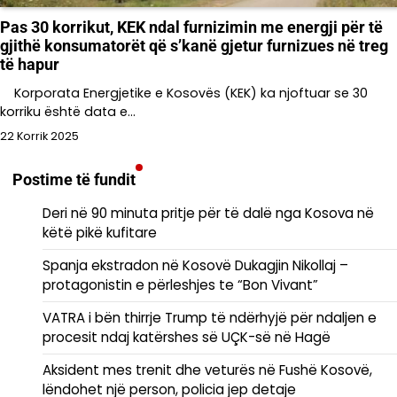
Pas 30 korrikut, KEK ndal furnizimin me energji për të
gjithë konsumatorët që s’kanë gjetur furnizues në treg
të hapur
Korporata Energjetike e Kosovës (KEK) ka njoftuar se 30
korriku është data e…
22 Korrik 2025
Postime të fundit
Deri në 90 minuta pritje për të dalë nga Kosova në
këtë pikë kufitare
Spanja ekstradon në Kosovë Dukagjin Nikollaj –
protagonistin e përleshjes te “Bon Vivant”
VATRA i bën thirrje Trump të ndërhyjë për ndaljen e
procesit ndaj katërshes së UÇK-së në Hagë
Aksident mes trenit dhe veturës në Fushë Kosovë,
lëndohet një person, policia jep detaje