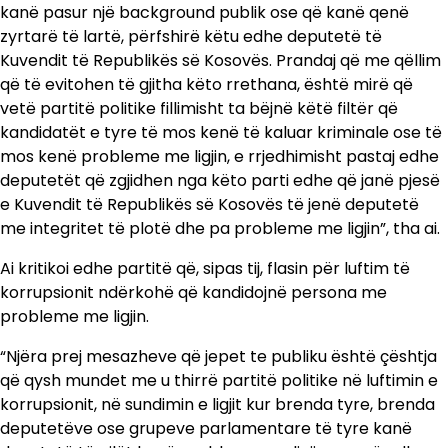
kanë pasur një background publik ose që kanë qenë
zyrtarë të lartë, përfshirë këtu edhe deputetë të
Kuvendit të Republikës së Kosovës. Prandaj që me qëllim
që të evitohen të gjitha këto rrethana, është mirë që
vetë partitë politike fillimisht ta bëjnë këtë filtër që
kandidatët e tyre të mos kenë të kaluar kriminale ose të
mos kenë probleme me ligjin, e rrjedhimisht pastaj edhe
deputetët që zgjidhen nga këto parti edhe që janë pjesë
e Kuvendit të Republikës së Kosovës të jenë deputetë
me integritet të plotë dhe pa probleme me ligjin”, tha ai.
Ai kritikoi edhe partitë që, sipas tij, flasin për luftim të
korrupsionit ndërkohë që kandidojnë persona me
probleme me ligjin.
“Njëra prej mesazheve që jepet te publiku është çështja
që qysh mundet me u thirrë partitë politike në luftimin e
korrupsionit, në sundimin e ligjit kur brenda tyre, brenda
deputetëve ose grupeve parlamentare të tyre kanë