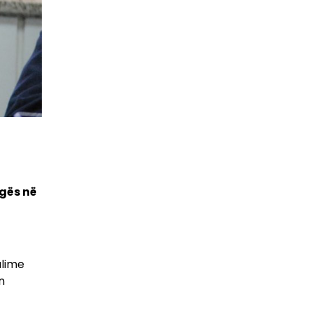
agës në
alime
n