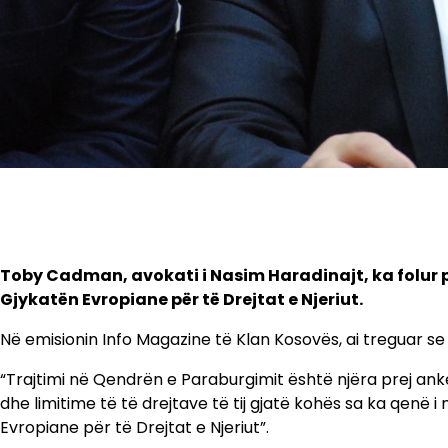
Toby Cadman, avokati i Nasim Haradinajt, ka folur 
Gjykatën Evropiane për të Drejtat e Njeriut.
Në emisionin Info Magazine të Klan Kosovës, ai treguar se
“Trajtimi në Qendrën e Paraburgimit është njëra prej anke
dhe limitime të të drejtave të tij gjatë kohës sa ka qenë 
Evropiane për të Drejtat e Njeriut”.