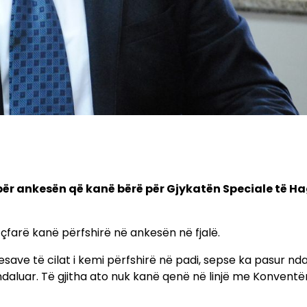
për ankesën që kanë bërë për Gjykatën Speciale të H
 çfarë kanë përfshirë në ankesën në fjalë.
save të cilat i kemi përfshirë në padi, sepse ka pasur nd
i ndaluar. Të gjitha ato nuk kanë qenë në linjë me Konventë