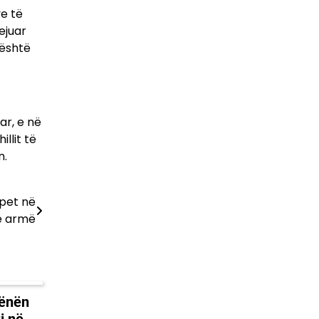
ye të
ejuar
 është
ar, e në
llit të
n.
pet në
ë armë
hënën