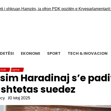
shkruan Hamzës, ia ofron PDK pozitën e Kryeparlamentarit: Ky do t
DETËSI
EKONOMI
SPORT
TECH & INOVACION
sovë
Lajme
im Haradinaj s’e padi
 shtetas suedez
ncy
10 Maj 2025