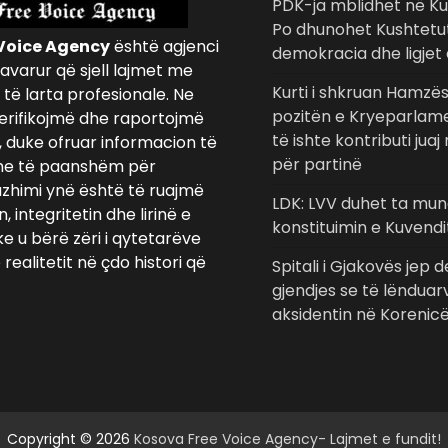
PDK-ja mblidhet në K
Po dhunohet Kushtetu
Voice Agency
është agjenci
demokracia dhe ligjet 
avarur që sjell lajmet me
Kurti i shkruan Hamzës
të larta profesionale. Ne
pozitën e Kryeparlame
erifikojmë dhe raportojmë
të ishte kontributi jua
, duke ofruar informacion të
për partinë
e të paanshëm për
azhimi ynë është të ruajmë
LDK: LVV duhet ta mun
 integritetin dhe lirinë e
konstituimin e Kuvendi
ke u bërë zëri i qytetarëve
realitetit në çdo histori që
Spitali i Gjakovës jep 
gjendjes se të lënduar
aksidentin në Korenic