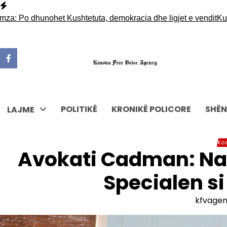
Skip
to
 dhunohet Kushtetuta, demokracia dhe ligjet e vendit
Kurti i 
content
POLITIKË
KRONIKË POLICORE
SHËN
LAJME
Ko
Avokati Cadman: Nas
Specialen si
kfvage