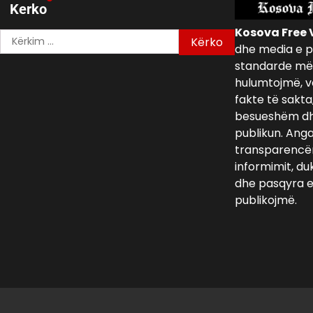
Kerko
Kosova Free 
Kërko
dhe media e p
për:
standarde më 
hulumtojmë, v
fakte të sakta
besueshëm dh
publikun. Ang
transparencën,
informimit, du
dhe pasqyra e 
publikojmë.