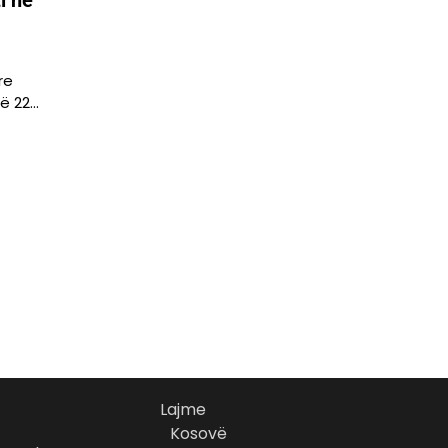
i në
re
më 22…
Lajme
Kosovë