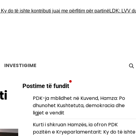
ë ishte kontributi juaj me përfitim për partinë
LDK: LVV duhet ta
INVESTIGIME
Postime të fundit
ti
PDK-ja mblidhet në Kuvend, Hamza: Po
dhunohet Kushtetuta, demokracia dhe
ligjet e vendit
Kurti i shkruan Hamzës, ia ofron PDK
pozitën e Kryeparlamentarit: Ky do të ishte