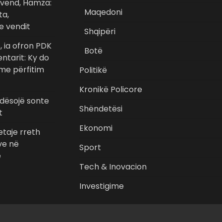
uvend, Hamza:
Maqedoni
ta,
e vendit
Shqipëri
, ia ofron PDK
Botë
ntarit: Ky do
j me përfitim
Politikë
Kronikë Policore
dësojë sonte
Shëndetësi
t
Ekonomi
detaje rreth
ve në
Sport
ë
Tech & Inovacion
Investigime