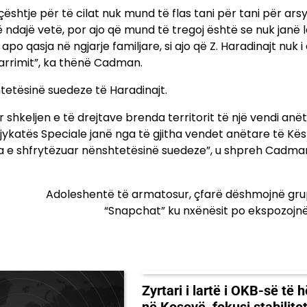
 çështje për të cilat nuk mund të flas tani për tani për ars
 ndajë vetë, por ajo që mund të tregoj është se nuk janë l
o qasja në ngjarje familjare, si ajo që Z. Haradinajt nuk i
 varrimit”, ka thënë Cadman.
tetësinë suedeze të Haradinajt.
shkeljen e të drejtave brenda territorit të një vendi anët
ykatës Speciale janë nga të gjitha vendet anëtare të Këshi
e pa e shfrytëzuar nënshtetësinë suedeze”, u shpreh Cadma
Adoleshentë të armatosur, çfarë dëshmojnë gru
“Snapchat” ku nxënësit po ekspozojn
Zyrtari i lartë i OKB-së të 