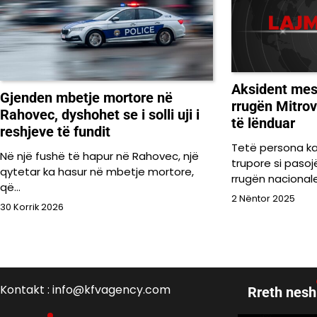
Aksident mes
Gjenden mbetje mortore në
rrugën Mitrov
Rahovec, dyshohet se i solli uji i
të lënduar
reshjeve të fundit
Tetë persona k
Në një fushë të hapur në Rahovec, një
trupore si pasoj
qytetar ka hasur në mbetje mortore,
rrugën nacional
që…
2 Nëntor 2025
30 Korrik 2026
Kontakt : info@kfvagency.com
Rreth nesh