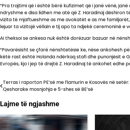
“Pra trajtimi që i është bërë kufizimet që i janë vënë, janë
ndryshme e disa lidhen me atë që Z. Haradinaj dëshiron të
vizita të mjaftueshme as me avokatët e as me familjarët, ap
lejuar ta vizitojë vëllain e tij apo ta ndjekë ceremoninë e
Ai theksoi se ankesa nuk është dorëzuar bazuar në nënsh
“Pavarësisht se çfarë nënshtetësie ke, nëse ankohesh për 
këtë rast është Holanda ndërkaq stafi dhe punonjësit e Gj
Evropës, kjo i jep të drejtë Z. Haradinaj të ankohet edh
Terras i raporton PE’së me flamurin e Kosovës në setër:
Lëvizje
Qesharake mosnjohja e 5-shes së BE’së
te
Lajme të ngjashme
postimet