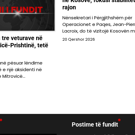
në Kosovë, fokusi stabilitet
rajon
Nënsekretari i Përgjithshëm për
Operacionet e Paqes, Jean-Pier
Lacroix, do të vizitojë Kosovën 
 tre veturave në
20 Qershor 2026
icë-Prishtinë, tetë
anë pësuar lëndime
ë e një aksidenti në
e Mitrovicë…
Postime të fundit