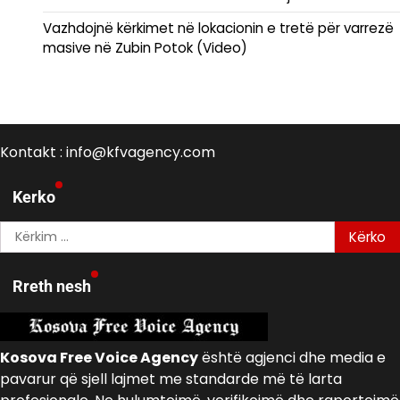
Vazhdojnë kërkimet në lokacionin e tretë për varrezë
masive në Zubin Potok (Video)
Kontakt : info@kfvagency.com
Kerko
Kërko
për:
Rreth nesh
Kosova Free Voice Agency
është agjenci dhe media e
pavarur që sjell lajmet me standarde më të larta