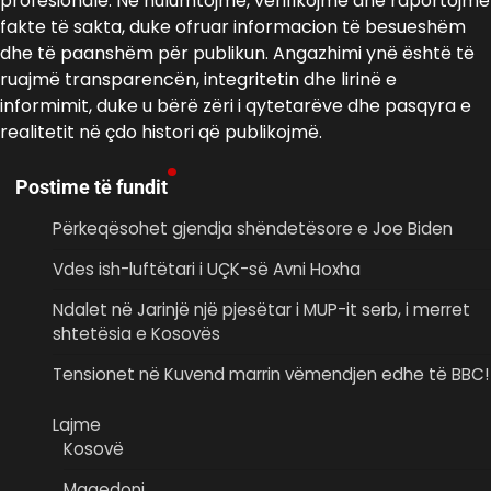
profesionale. Ne hulumtojmë, verifikojmë dhe raportojmë
fakte të sakta, duke ofruar informacion të besueshëm
dhe të paanshëm për publikun. Angazhimi ynë është të
ruajmë transparencën, integritetin dhe lirinë e
informimit, duke u bërë zëri i qytetarëve dhe pasqyra e
realitetit në çdo histori që publikojmë.
Postime të fundit
Përkeqësohet gjendja shëndetësore e Joe Biden
Vdes ish-luftëtari i UÇK-së Avni Hoxha
Ndalet në Jarinjë një pjesëtar i MUP-it serb, i merret
shtetësia e Kosovës
Tensionet në Kuvend marrin vëmendjen edhe të BBC!
Lajme
Kosovë
Maqedoni