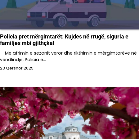
Policia pret mërgimtarët: Kujdes në rrugë, siguria e
familjes mbi gjithçka!
Me afrimin e sezonit veror dhe rikthimin e mërgimtarëve në
vendlindje, Policia e…
23 Qershor 2025