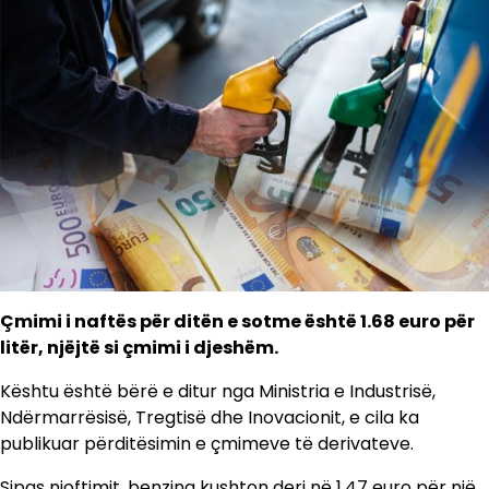
Çmimi i naftës për ditën e sotme është 1.68 euro për
litër, njëjtë si çmimi i djeshëm.
Kështu është bërë e ditur nga Ministria e Industrisë,
Ndërmarrësisë, Tregtisë dhe Inovacionit, e cila ka
publikuar përditësimin e çmimeve të derivateve.
Sipas njoftimit, benzina kushton deri në 1.47 euro për një