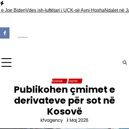
Skip
to
oe Biden
Vdes ish-luftëtari i UÇK-së Avni Hoxha
Ndalet në Jarinjë
content
Kosovë
Lajme
Publikohen çmimet e
derivateve për sot në
Kosovë
kfvagency
1 Maj 2026