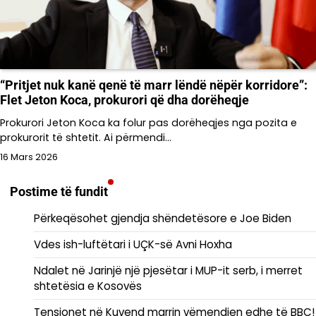
“Pritjet nuk kanë qenë të marr lëndë nëpër korridore”:
Flet Jeton Koca, prokurori që dha dorëheqje
Prokurori Jeton Koca ka folur pas dorëheqjes nga pozita e
prokurorit të shtetit. Ai përmendi…
16 Mars 2026
Postime të fundit
Përkeqësohet gjendja shëndetësore e Joe Biden
Vdes ish-luftëtari i UÇK-së Avni Hoxha
Ndalet në Jarinjë një pjesëtar i MUP-it serb, i merret
shtetësia e Kosovës
Tensionet në Kuvend marrin vëmendjen edhe të BBC!