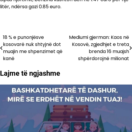
litër, ndërsa gazi 0.85 euro.
18 % e punonjësve
Mediumi gjerman: Kaos në
Lëvizje
kosovarë nuk shtyjnë dot
Kosovë, zgjedhjet e treta
te
muajin me shpenzimet që
brenda 16 muajsh
kanë
shpërdorojnë milionat
postimet
Lajme të ngjashme