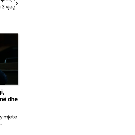
 3 vjeç
i,
inë dhe
dy mjete
…