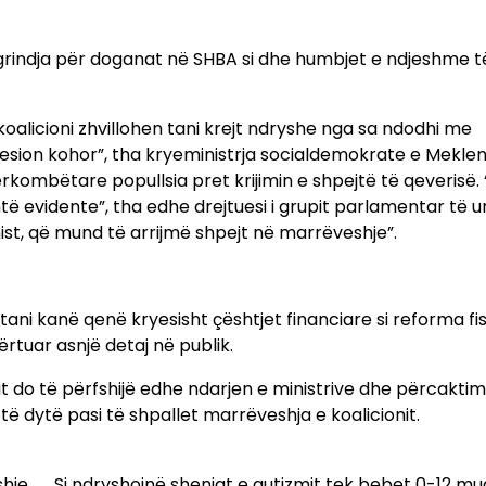
t grindja për doganat në SHBA si dhe humbjet e ndjeshme t
koalicioni zhvillohen tani krejt ndryshe nga sa ndodhi me
presion kohor”, tha kryeministrja socialdemokrate e Mekle
kombëtare popullsia pret krijimin e shpejtë të qeverisë.
htë evidente”, tha edhe drejtuesi i grupit parlamentar të u
ist, që mund të arrijmë shpejt në marrëveshje”.
tani kanë qenë kryesisht çështjet financiare si reforma fi
tuar asnjë detaj në publik.
it do të përfshijë edhe ndarjen e ministrive dhe përcaktim
të dytë pasi të shpallet marrëveshja e koalicionit.
shje
Si ndryshojnë shenjat e autizmit tek bebet 0-12 mua