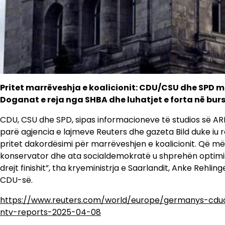
Pritet marrëveshja e koalicionit: CDU/CSU dhe SPD mu
Doganat e reja nga SHBA dhe luhatjet e forta në burs
CDU, CSU dhe SPD, sipas informacioneve të studios së ARD
parë agjencia e lajmeve Reuters dhe gazeta Bild duke iu
pritet dakordësimi për marrëveshjen e koalicionit. Që mën
konservator dhe ata socialdemokratë u shprehën optimist
drejt finishit”, tha kryeministrja e Saarlandit, Anke Rehli
CDU-së.
https://www.reuters.com/world/europe/germanys-cdu
ntv-reports-2025-04-08