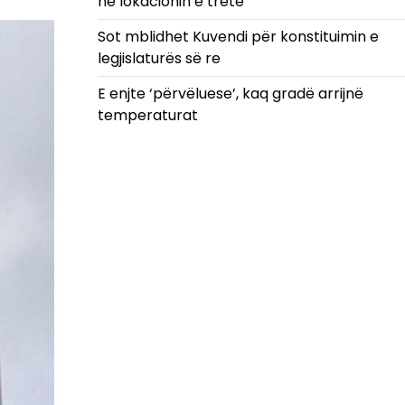
në lokacionin e tretë
Sot mblidhet Kuvendi për konstituimin e
legjislaturës së re
E enjte ‘përvëluese’, kaq gradë arrijnë
temperaturat