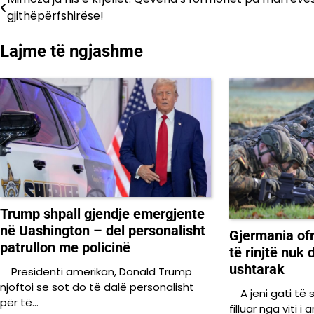
Lëvizje
gjithëpërfshirëse!
te
Lajme të ngjashme
postimet
Trump shpall gjendje emergjente
në Uashington – del personalisht
Gjermania ofr
patrullon me policinë
të rinjtë nuk
ushtarak
Presidenti amerikan, Donald Trump
njoftoi se sot do të dalë personalisht
A jeni gati të s
për të…
filluar nga viti 