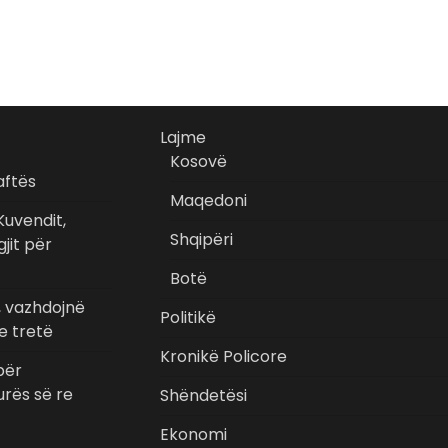
Lajme
Kosovë
aftës
Maqedoni
Kuvendit,
Shqipëri
gjit për
Botë
, vazhdojnë
Politikë
e tretë
Kronikë Policore
për
urës së re
Shëndetësi
Ekonomi