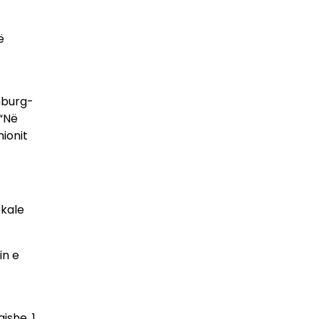
ë
nburg-
 “Në
nionit
skale
in e
jshe, 1