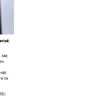
risë.
t. Më
rën
ndit
re të
nt-