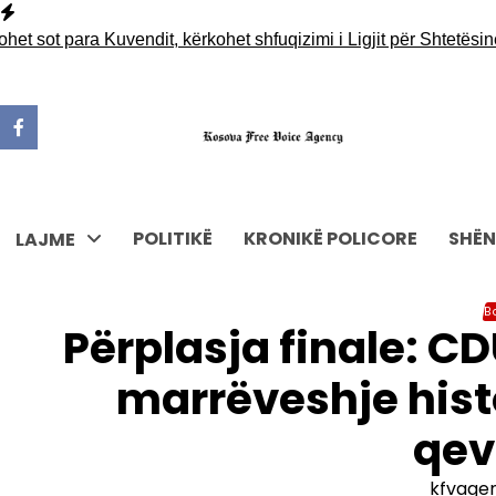
Skip
to
sot para Kuvendit, kërkohet shfuqizimi i Ligjit për Shtetësinë
Gërm
content
POLITIKË
KRONIKË POLICORE
SHËN
LAJME
B
Përplasja finale: C
marrëveshje histo
qev
kfvage