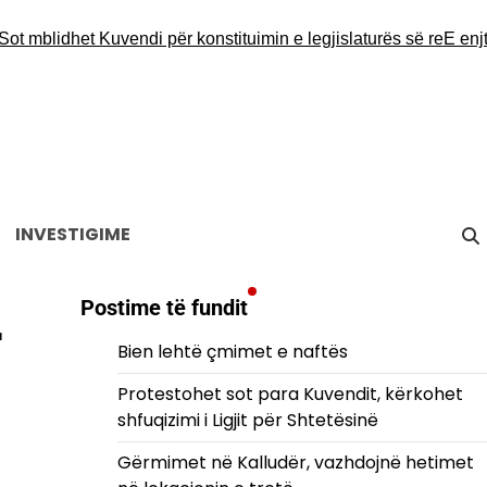
blidhet Kuvendi për konstituimin e legjislaturës së re
E enjte ‘pë
INVESTIGIME
Postime të fundit
r
Bien lehtë çmimet e naftës
Protestohet sot para Kuvendit, kërkohet
shfuqizimi i Ligjit për Shtetësinë
Gërmimet në Kalludër, vazhdojnë hetimet