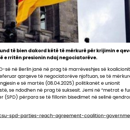
nd të bien dakord këtë të mërkurë për krijimin e qeve
ë e rritën presionin ndaj negociatorëve.
-së në Berlin janë në prag të marrëveshjes së koalicioni
 referuar qarqeve të negociatorëve njoftuan, se të mërku
gjesin e së martës (08.04.2025) politikanët e unionit
ë, se ndodhen në prag të suksesit. Jemi në “metrat e fu
nger (SPD) përpara se të fillonin bisedimet në selinë qendro
csu-spd-parties-reach-agreement-coalition-governme