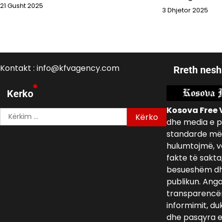
21 Gusht 2025
3 Dhjetor 2025
Kontakt : info@kfvagency.com
Rreth nesh
Kerko
Kosova Free 
Kërko
dhe media e p
për:
standarde më 
hulumtojmë, v
fakte të sakta
besueshëm dh
publikun. Ang
transparencën,
informimit, du
dhe pasqyra e 