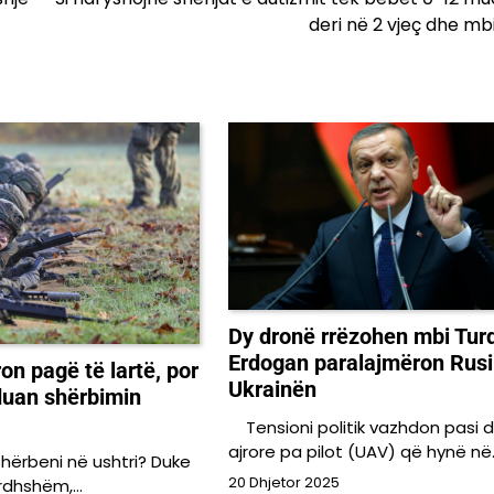
deri në 2 vjeç dhe mbi
Dy dronë rrëzohen mbi Turq
Erdogan paralajmëron Rus
on pagë të lartë, por
Ukrainën
 duan shërbimin
Tensioni politik vazhdon pasi 
ajrore pa pilot (UAV) që hynë në
hërbeni në ushtri? Duke
20 Dhjetor 2025
i ardhshëm,…