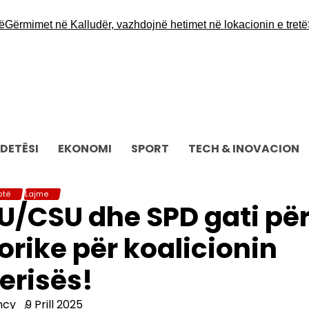
imet në Kalludër, vazhdojnë hetimet në lokacionin e tretë
Sot m
DETËSI
EKONOMI
SPORT
TECH & INOVACION
otë
Lajme
DU/CSU dhe SPD gati pë
rike për koalicionin
erisës!
ncy
9 Prill 2025