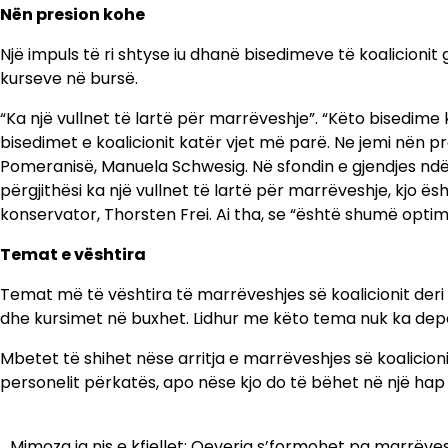
Nën presion kohe
Një impuls të ri shtyse iu dhanë bisedimeve të koalicioni
kurseve në bursë.
“Ka një vullnet të lartë për marrëveshje”. “Këto bisedime 
bisedimet e koalicionit katër vjet më parë. Ne jemi nën 
Pomeranisë, Manuela Schwesig. Në sfondin e gjendjes ndër
përgjithësi ka një vullnet të lartë për marrëveshje, kjo ës
konservator, Thorsten Frei. Ai tha, se “është shumë optim
Temat e vështira
Temat më të vështira të marrëveshjes së koalicionit deri 
dhe kursimet në buxhet. Lidhur me këto tema nuk ka depër
Mbetet të shihet nëse arritja e marrëveshjes së koalicion
personelit përkatës, apo nëse kjo do të bëhet në një hap 
Mimoza ja nis e kfjellet: Qeveria s’formohet pa marrëve