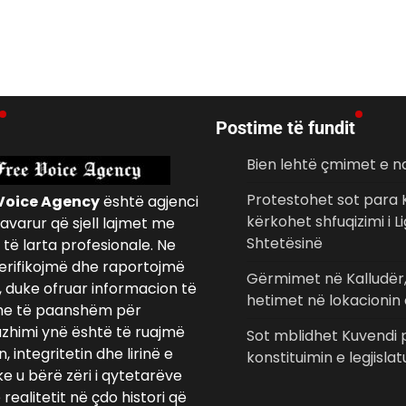
Postime të fundit
Bien lehtë çmimet e n
Protestohet sot para 
Voice Agency
është agjenci
kërkohet shfuqizimi i Li
avarur që sjell lajmet me
Shtetësinë
të larta profesionale. Ne
erifikojmë dhe raportojmë
Gërmimet në Kalludër
, duke ofruar informacion të
hetimet në lokacionin 
e të paanshëm për
azhimi ynë është të ruajmë
Sot mblidhet Kuvendi 
 integritetin dhe lirinë e
konstituimin e legjislat
ke u bërë zëri i qytetarëve
realitetit në çdo histori që