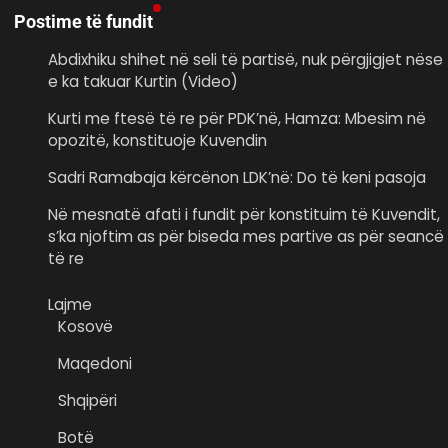
Postime të fundit
Abdixhiku shihet në seli të partisë, nuk përgjigjet nëse
e ka takuar Kurtin (Video)
Kurti me ftesë të re për PDK’në, Hamza: Mbesim në
opozitë, konstituoje Kuvendin
Sadri Ramabaja kërcënon LDK’në: Do të keni pasoja
Në mesnatë afati i fundit për konstituim të Kuvendit,
s’ka njoftim as për biseda mes partive as për seancë
të re
Lajme
Kosovë
Maqedoni
Shqipëri
Botë