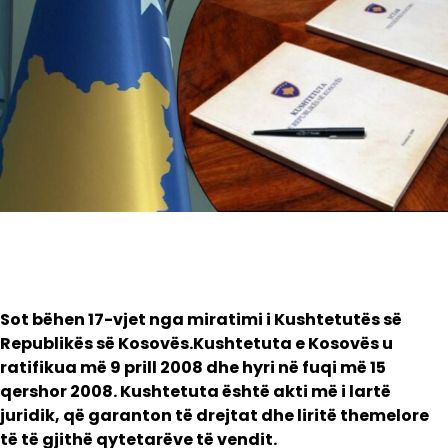
Sot bëhen 17-vjet nga miratimi i Kushtetutës së
Republikës së Kosovës.Kushtetuta e Kosovës u
ratifikua më 9 prill 2008 dhe hyri në fuqi më 15
qershor 2008. Kushtetuta është akti më i lartë
juridik, që garanton të drejtat dhe liritë themelore
të të gjithë qytetarëve të vendit.