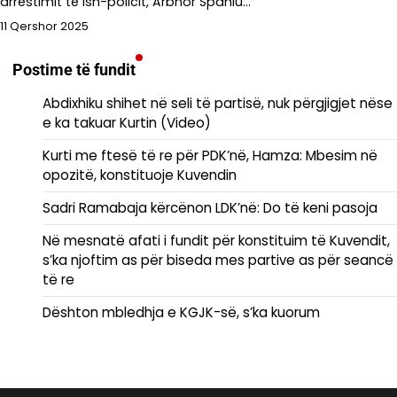
arrestimit të ish-policit, Arbnor Spahiu…
11 Qershor 2025
Postime të fundit
Abdixhiku shihet në seli të partisë, nuk përgjigjet nëse
e ka takuar Kurtin (Video)
Kurti me ftesë të re për PDK’në, Hamza: Mbesim në
opozitë, konstituoje Kuvendin
Sadri Ramabaja kërcënon LDK’në: Do të keni pasoja
Në mesnatë afati i fundit për konstituim të Kuvendit,
s’ka njoftim as për biseda mes partive as për seancë
të re
Dështon mbledhja e KGJK-së, s’ka kuorum