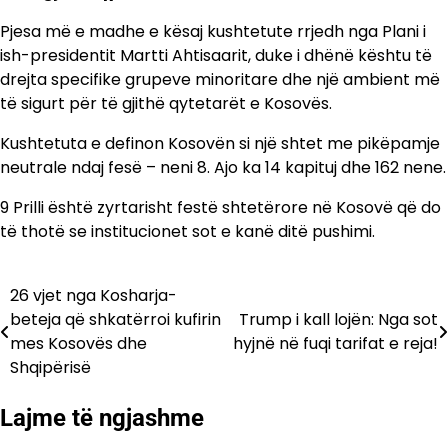
Pjesa më e madhe e kësaj kushtetute rrjedh nga Plani i
ish-presidentit Martti Ahtisaarit, duke i dhënë kështu të
drejta specifike grupeve minoritare dhe një ambient më
të sigurt për të gjithë qytetarët e Kosovës.
Kushtetuta e definon Kosovën si një shtet me pikëpamje
neutrale ndaj fesë – neni 8. Ajo ka 14 kapituj dhe 162 nene.
9 Prilli është zyrtarisht festë shtetërore në Kosovë që do
të thotë se institucionet sot e kanë ditë pushimi.
26 vjet nga Kosharja-
Lëvizje
beteja që shkatërroi kufirin
Trump i kall lojën: Nga sot
te
mes Kosovës dhe
hyjnë në fuqi tarifat e reja!
Shqipërisë
postimet
Lajme të ngjashme