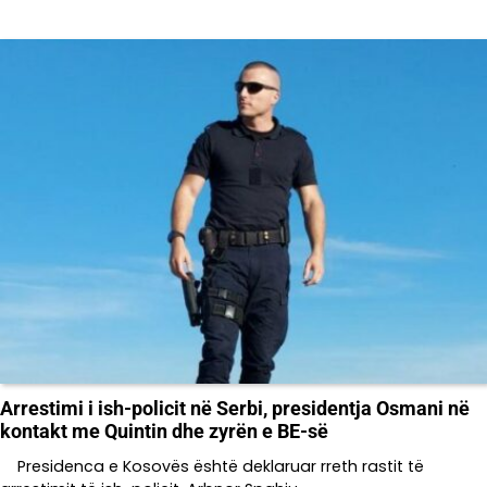
Arrestimi i ish-policit në Serbi, presidentja Osmani në
kontakt me Quintin dhe zyrën e BE-së
Presidenca e Kosovës është deklaruar rreth rastit të