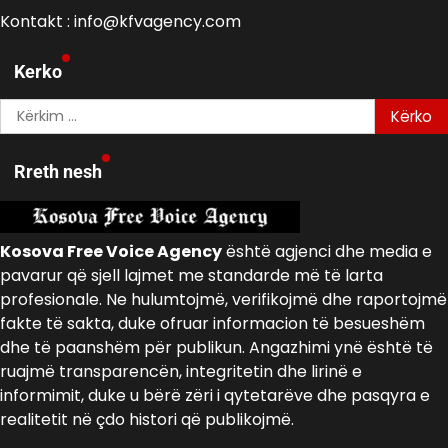
Kontakt : info@kfvagency.com
Kerko
Kërko
për:
Rreth nesh
Kosova Free Voice Agency
është agjenci dhe media e
pavarur që sjell lajmet me standarde më të larta
profesionale. Ne hulumtojmë, verifikojmë dhe raportojmë
fakte të sakta, duke ofruar informacion të besueshëm
dhe të paanshëm për publikun. Angazhimi ynë është të
ruajmë transparencën, integritetin dhe lirinë e
informimit, duke u bërë zëri i qytetarëve dhe pasqyra e
realitetit në çdo histori që publikojmë.