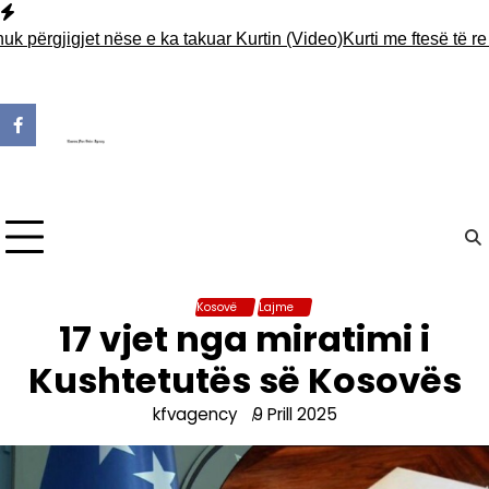
Skip
to
ërgjigjet nëse e ka takuar Kurtin (Video)
Kurti me ftesë të re për
content
Kosovë
Lajme
17 vjet nga miratimi i
Kushtetutës së Kosovës
kfvagency
9 Prill 2025