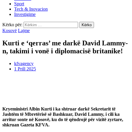
Sport
Tech & Inovacion
Investigime
Kërko për:
Kosovë
Lajme
Kurti e ‘qerras’ me darkë David Lammy-
n, takimi i vonë i diplomacisë britanike!
kfvagency
1 Prill 2025
Kryeministri Albin Kurti i ka shtruar darkë Sekretarit të
Jashtëm të Mbretërisë së Bashkuar, David Lammy, i cili ka
arritur sonte në Kosovë, ku do të qëndrojë për vizitë zyrtare,
shkruan Gazeta KFVA.