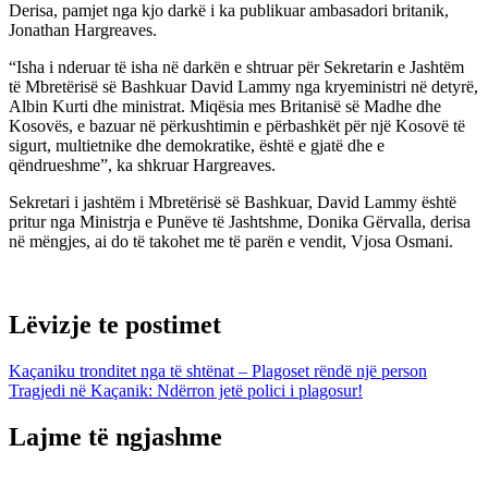
Derisa, pamjet nga kjo darkë i ka publikuar ambasadori britanik,
Jonathan Hargreaves.
“Isha i nderuar të isha në darkën e shtruar për Sekretarin e Jashtëm
të Mbretërisë së Bashkuar David Lammy nga kryeministri në detyrë,
Albin Kurti dhe ministrat. Miqësia mes Britanisë së Madhe dhe
Kosovës, e bazuar në përkushtimin e përbashkët për një Kosovë të
sigurt, multietnike dhe demokratike, është e gjatë dhe e
qëndrueshme”, ka shkruar Hargreaves.
Sekretari i jashtëm i Mbretërisë së Bashkuar, David Lammy është
pritur nga Ministrja e Punëve të Jashtshme, Donika Gërvalla, derisa
në mëngjes, ai do të takohet me të parën e vendit, Vjosa Osmani.
Lëvizje te postimet
Kaçaniku tronditet nga të shtënat – Plagoset rëndë një person
Tragjedi në Kaçanik: Ndërron jetë polici i plagosur!
Lajme të ngjashme