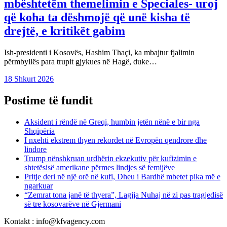
mbështetëm themelimin e Speciales- uroj
që koha ta dëshmojë që unë kisha të
drejtë, e kritikët gabim
Ish-presidenti i Kosovës, Hashim Thaçi, ka mbajtur fjalimin
përmbyllës para trupit gjykues në Hagë, duke…
18 Shkurt 2026
Postime të fundit
Aksident i rëndë në Greqi, humbin jetën nënë e bir nga
Shqipëria
I nxehti ekstrem thyen rekordet në Evropën qendrore dhe
lindore
Trump nënshkruan urdhërin ekzekutiv për kufizimin e
shtetësisë amerikane përmes lindjes së femijëve
Pritje deri në një orë në kufi, Dheu i Bardhë mbetet pika më e
ngarkuar
“Zemrat tona janë të thyera”, Lagjja Nuhaj në zi pas tragjedisë
së tre kosovarëve në Gjermani
Kontakt : info@kfvagency.com