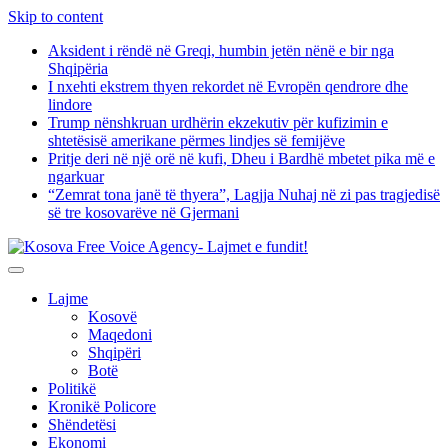
Skip to content
Aksident i rëndë në Greqi, humbin jetën nënë e bir nga
Shqipëria
I nxehti ekstrem thyen rekordet në Evropën qendrore dhe
lindore
Trump nënshkruan urdhërin ekzekutiv për kufizimin e
shtetësisë amerikane përmes lindjes së femijëve
Pritje deri në një orë në kufi, Dheu i Bardhë mbetet pika më e
ngarkuar
“Zemrat tona janë të thyera”, Lagjja Nuhaj në zi pas tragjedisë
së tre kosovarëve në Gjermani
Lajme
Kosovë
Maqedoni
Shqipëri
Botë
Politikë
Kronikë Policore
Shëndetësi
Ekonomi