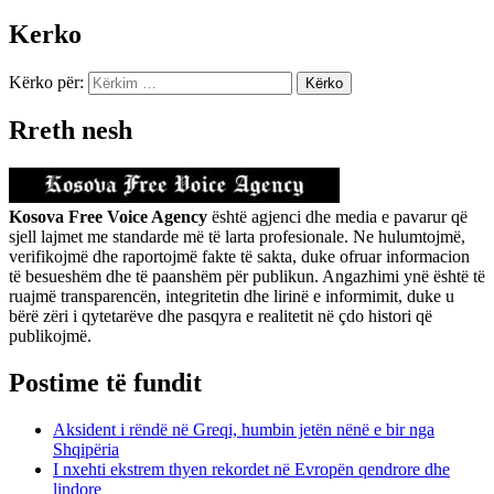
Kerko
Kërko për:
Rreth nesh
Kosova Free Voice Agency
është agjenci dhe media e pavarur që
sjell lajmet me standarde më të larta profesionale. Ne hulumtojmë,
verifikojmë dhe raportojmë fakte të sakta, duke ofruar informacion
të besueshëm dhe të paanshëm për publikun. Angazhimi ynë është të
ruajmë transparencën, integritetin dhe lirinë e informimit, duke u
bërë zëri i qytetarëve dhe pasqyra e realitetit në çdo histori që
publikojmë.
Postime të fundit
Aksident i rëndë në Greqi, humbin jetën nënë e bir nga
Shqipëria
I nxehti ekstrem thyen rekordet në Evropën qendrore dhe
lindore