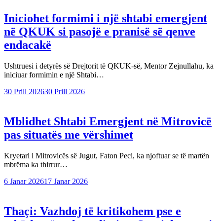
Iniciohet formimi i një shtabi emergjent
në QKUK si pasojë e pranisë së qenve
endacakë
Ushtruesi i detyrës së Drejtorit të QKUK-së, Mentor Zejnullahu, ka
iniciuar formimin e një Shtabi…
30 Prill 2026
30 Prill 2026
Mblidhet Shtabi Emergjent në Mitrovicë
pas situatës me vërshimet
Kryetari i Mitrovicës së Jugut, Faton Peci, ka njoftuar se të martën
mbrëma ka thirrur…
6 Janar 2026
17 Janar 2026
Thaçi: Vazhdoj të kritikohem pse e