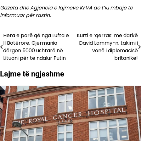
Gazeta dhe Agjencia e lajmeve KFVA do t’iu mbajë të
informuar për rastin.
Hera e parë që nga Lufta e
Kurti e ‘qerras’ me darkë
Lëvizje
II Botërore, Gjermania
David Lammy-n, takimi i
te
dërgon 5000 ushtarë në
vonë i diplomacisë
Lituani për të ndalur Putin
britanike!
postimet
Lajme të ngjashme