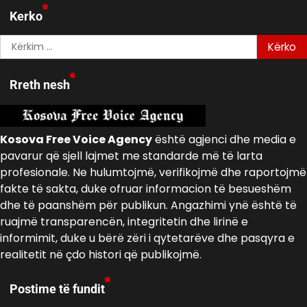
Kerko
Kërko
për:
Rreth nesh
Kosova Free Voice Agency
është agjenci dhe media e
pavarur që sjell lajmet me standarde më të larta
profesionale. Ne hulumtojmë, verifikojmë dhe raportojmë
fakte të sakta, duke ofruar informacion të besueshëm
dhe të paanshëm për publikun. Angazhimi ynë është të
ruajmë transparencën, integritetin dhe lirinë e
informimit, duke u bërë zëri i qytetarëve dhe pasqyra e
realitetit në çdo histori që publikojmë.
Postime të fundit