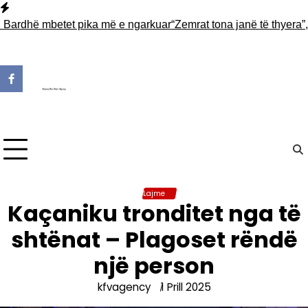
Skip
to
Bardhë mbetet pika më e ngarkuar
“Zemrat tona janë të thyera”, La
content
Lajme
Kaçaniku tronditet nga të
shtënat – Plagoset rëndë
një person
kfvagency
1 Prill 2025