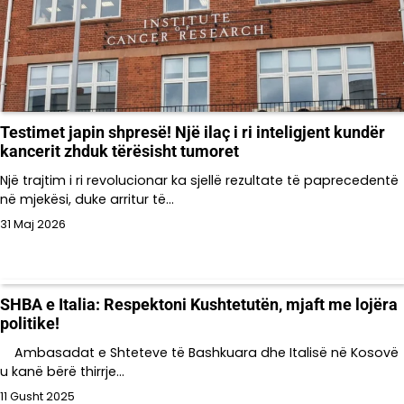
Testimet japin shpresë! Një ilaç i ri inteligjent kundër
kancerit zhduk tërësisht tumoret
Një trajtim i ri revolucionar ka sjellë rezultate të paprecedentë
në mjekësi, duke arritur të…
31 Maj 2026
SHBA e Italia: Respektoni Kushtetutën, mjaft me lojëra
politike!
Ambasadat e Shteteve të Bashkuara dhe Italisë në Kosovë
u kanë bërë thirrje…
11 Gusht 2025