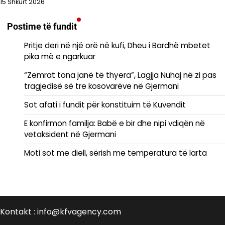
15 Shkurt 2026
Postime të fundit
Pritje deri në një orë në kufi, Dheu i Bardhë mbetet
pika më e ngarkuar
“Zemrat tona janë të thyera”, Lagjja Nuhaj në zi pas
tragjedisë së tre kosovarëve në Gjermani
Sot afati i fundit për konstituim të Kuvendit
E konfirmon familja: Babë e bir dhe nipi vdiqën në
vetaksident në Gjermani
Moti sot me diell, sërish me temperatura të larta
Kontakt : info@kfvagency.com