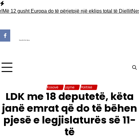
Skip
to
2 gusht Europa do të përjetojë një eklips total të Diellit
Nesër ku
content
Kosovë
Lajme
Politikë
LDK me 18 deputetë, këta
janë emrat që do të bëhen
pjesë e legjislaturës së 11-
të