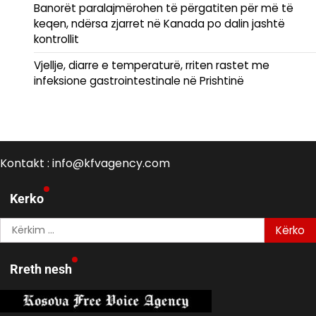
Banorët paralajmërohen të përgatiten për më të
keqen, ndërsa zjarret në Kanada po dalin jashtë
kontrollit
Vjellje, diarre e temperaturë, rriten rastet me
infeksione gastrointestinale në Prishtinë
Kontakt : info@kfvagency.com
Kerko
Kërko
për:
Rreth nesh