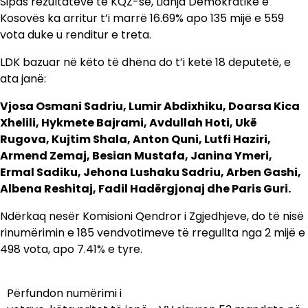
Sipas rezultateve të KQZ-së, Lidhja Demokratike e
Kosovës ka arritur t’i marrë 16.69% apo 135 mijë e 559
vota duke u renditur e treta.
LDK bazuar në këto të dhëna do t’i ketë 18 deputetë, e
ata janë:
Vjosa Osmani Sadriu, Lumir Abdixhiku, Doarsa Kica
Xhelili, Hykmete Bajrami, Avdullah Hoti, Ukë
Rugova, Kujtim Shala, Anton Quni, Lutfi Haziri,
Armend Zemaj, Besian Mustafa, Janina Ymeri,
Ermal Sadiku, Jehona Lushaku Sadriu, Arben Gashi,
Albena Reshitaj, Fadil Hadërgjonaj dhe Paris Guri.
Ndërkaq nesër Komisioni Qendror i Zgjedhjeve, do të nisë
rinumërimin e 185 vendvotimeve të rregullta nga 2 mijë e
498 vota, apo 7.41% e tyre.
Përfundon numërimi i
Lëvizje