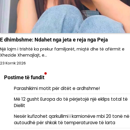
E dhimbshme: Ndahet nga jeta e reja nga Peja
Një lajm i trishtë ka prekur familjarët, miqtë dhe të afërmit e
Xhezide Xhemajlajt, e…
23 Korrik 2026
Postime të fundit
Parashikimi motit për ditët e ardhshme!
Më 12 gusht Europa do të përjetojë një eklips total të
Diellit
Nesër kufizohet qarkullimi i kamionëve mbi 20 tonë në
autoudhë për shkak të temperaturave të larta