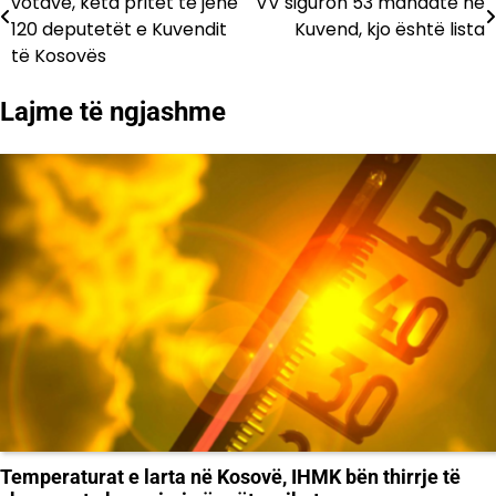
votave, këta pritet të jenë
VV siguron 53 mandate në
te
120 deputetët e Kuvendit
Kuvend, kjo është lista
të Kosovës
postimet
Lajme të ngjashme
Temperaturat e larta në Kosovë, IHMK bën thirrje të