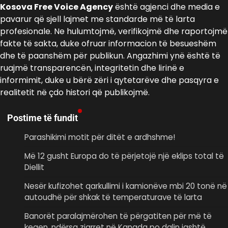
Kosova Free Voice Agency
është agjenci dhe media e
pavarur që sjell lajmet me standarde më të larta
profesionale. Ne hulumtojmë, verifikojmë dhe raportojmë
fakte të sakta, duke ofruar informacion të besueshëm
dhe të paanshëm për publikun. Angazhimi ynë është të
ruajmë transparencën, integritetin dhe lirinë e
informimit, duke u bërë zëri i qytetarëve dhe pasqyra e
realitetit në çdo histori që publikojmë.
Postime të fundit
Parashikimi motit për ditët e ardhshme!
Më 12 gusht Europa do të përjetojë një eklips total të
Diellit
Nesër kufizohet qarkullimi i kamionëve mbi 20 tonë në
autoudhë për shkak të temperaturave të larta
Banorët paralajmërohen të përgatiten për më të
keqen, ndërsa zjarret në Kanada po dalin jashtë