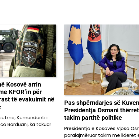
në Kosovë arrin
me KFOR’in për
rast të evakuimit në
Pas shpërndarjes së Kuven
e
Presidentja Osmani thërret
takim partitë politike
 sotme, Komandanti i
rico Barduani, ka takuar
Presidentja e Kosovës Vjosa Os
paralajmëruar takim me liderët 