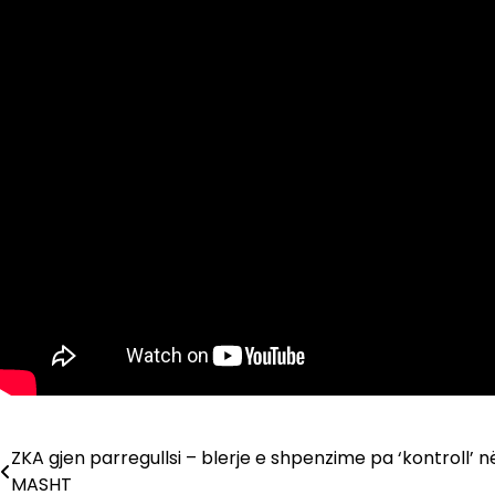
ZKA gjen parregullsi – blerje e shpenzime pa ‘kontroll’ n
Lëvizje
MASHT