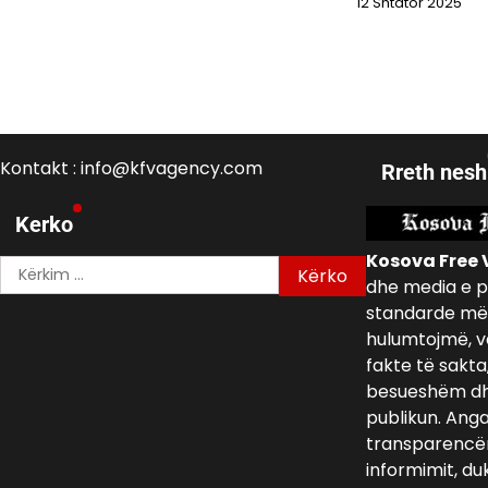
12 Shtator 2025
Kontakt : info@kfvagency.com
Rreth nesh
Kerko
Kosova Free 
Kërko
dhe media e p
për:
standarde më 
hulumtojmë, v
fakte të sakta
besueshëm dh
publikun. Ang
transparencën,
informimit, du