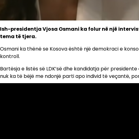
Ish-presidentja Vjosa Osmani ka folur në një intervist
tema të tjera.
Osmani ka thënë se Kosova është një demokraci e konsoli
kontroll.
Bartësja e listës së LDK’së dhe kandidatja për presidente 
nuk ka të bëjë me ndonjë parti apo individ të veçantë, por 