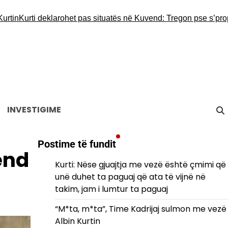
Kurti deklarohet pas situatës në Kuvend: Tregon pse s’propozoi
INVESTIGIME
Postime të fundit
ënd
Kurti: Nëse gjuajtja me vezë është çmimi që
unë duhet ta paguaj që ata të vijnë në
takim, jam i lumtur ta paguaj
“M*ta, m*ta”, Time Kadrijaj sulmon me vezë
Albin Kurtin