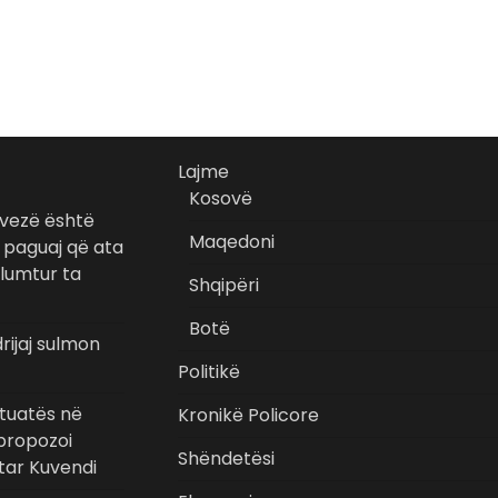
Lajme
Kosovë
e vezë është
Maqedoni
 paguaj që ata
 lumtur ta
Shqipëri
Botë
rijaj sulmon
Politikë
ituatës në
Kronikë Policore
propozoi
Shëndetësi
tar Kuvendi