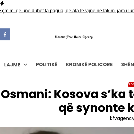
Skip
to
i që unë duhet ta paguaj që ata të vijnë në takim, jam i lumtur t
content
POLITIKË
KRONIKË POLICORE
SHËN
LAJME
Ko
Osmani: Kosova s’ka t
që synonte k
kfvagenc