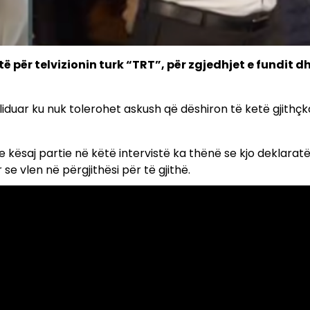
ë për telvizionin turk “TRT”, për zgjedhjet e fundit d
duar ku nuk tolerohet askush që dëshiron të ketë gjithç
e kësaj partie në këtë intervistë ka thënë se kjo deklaratë
se vlen në përgjithësi për të gjithë.