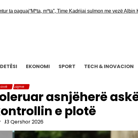
a paguaj
“M*ta, m*ta”, Time Kadrijaj sulmon me vezë Albin Kurtin
DETËSI
EKONOMI
SPORT
TECH & INOVACION
sovë
Lajme
oleruar asnjëherë ask
ontrollin e plotë
y
13 Qershor 2026