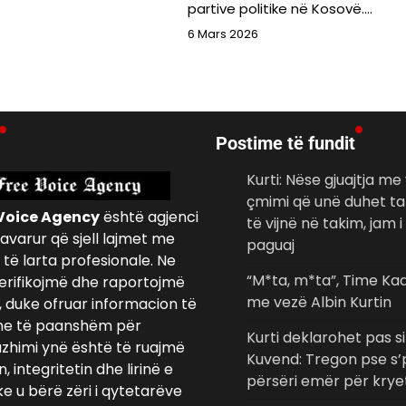
partive politike në Kosovë.…
6 Mars 2026
Postime të fundit
Kurti: Nëse gjuajtja m
çmimi që unë duhet ta
Voice Agency
është agjenci
të vijnë në takim, jam i
avarur që sjell lajmet me
paguaj
të larta profesionale. Ne
“M*ta, m*ta”, Time Kad
erifikojmë dhe raportojmë
me vezë Albin Kurtin
, duke ofruar informacion të
e të paanshëm për
Kurti deklarohet pas s
azhimi ynë është të ruajmë
Kuvend: Tregon pse s’
 integritetin dhe lirinë e
përsëri emër për krye
ke u bërë zëri i qytetarëve