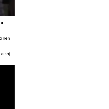
he
ka nën
 e saj