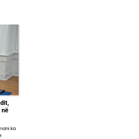
dit,
 në
mani ka
e