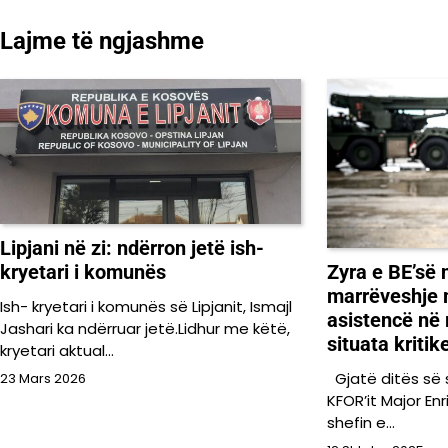
te
Lajme të ngjashme
postimet
Lipjani në zi: ndërron jetë ish-
kryetari i komunës
Zyra e BE’së 
marrëveshje 
Ish- kryetari i komunës së Lipjanit, Ismajl
asistencë në 
Jashari ka ndërruar jetë.Lidhur me këtë,
situata kritik
kryetari aktual…
Gjatë ditës së
23 Mars 2026
KFOR’it Major En
shefin e…