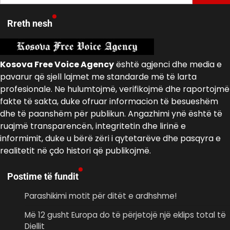
për:
Rreth nesh
Kosova Free Voice Agency
është agjenci dhe media e
pavarur që sjell lajmet me standarde më të larta
profesionale. Ne hulumtojmë, verifikojmë dhe raportojmë
fakte të sakta, duke ofruar informacion të besueshëm
dhe të paanshëm për publikun. Angazhimi ynë është të
ruajmë transparencën, integritetin dhe lirinë e
informimit, duke u bërë zëri i qytetarëve dhe pasqyra e
realitetit në çdo histori që publikojmë.
Postime të fundit
Parashikimi motit për ditët e ardhshme!
Më 12 gusht Europa do të përjetojë një eklips total të
Diellit