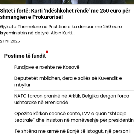
Shtet i fortë: Kurti ‘ndëshkohet rëndë’ me 250 euro për
shmangien e Prokurorisë!
Gjykata Themelore në Prishtinë e ka dënuar me 250 euro
kryeministrin në detyrë, Albin Kurti,…
2 Prill 2025
Postime të fundit
Fundjavë e nxehtë në Kosovë
Deputetët mblidhen, dera e sallës së Kuvendit e
mbyllur
NATO forcon praninë në Arktik, Belgjika dërgon forca
ushtarake në Grenlandë
Opozita kërkon seancë sonte, LVV e quan “shfaqje
teatrale” dhe insiston në marrëveshje për presidentin
Të shtëna me armë në Banjë të Istogut, një person i