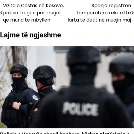
Vizita e Costas në Kosovë,
Spanja regjistron
Lëvizje
policia tregon për rrugët
temperatura rekord të
te
që mund të mbyllen
larta të detit në muajin maj
postimet
Lajme të ngjashme