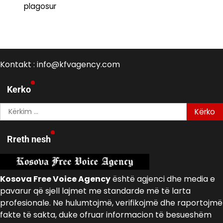
plagosur
Kontakt : info@kfvagency.com
Kerko
Kërko
për:
Rreth nesh
Kosova Free Voice Agency
është agjenci dhe media e
pavarur që sjell lajmet me standarde më të larta
profesionale. Ne hulumtojmë, verifikojmë dhe raportojmë
fakte të sakta, duke ofruar informacion të besueshëm