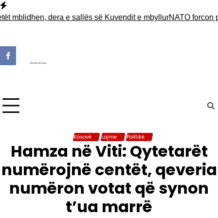
Skip
to
lidhen, dera e sallës së Kuvendit e mbyllur
NATO forcon praninë
content
Kosovë
Lajme
Politikë
Hamza në Viti: Qytetarët
numërojnë centët, qeveria
numëron votat që synon
t’ua marrë