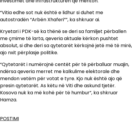
investimet dhe infrastrukturën që meriton.
“Vitia edhe sot nuk është e lidhur si duhet me
autostradën “Arbën Xhaferi””, ka shkruar ai.
Kryetari i PDK-së ka thënë se deri sa familjet përballen
me çmime të larta, qeveria aktuale kërkon pushtet
absolut, si dhe deri sa qytetarët kërkojnë jetë më të mirë,
ajo nxit përplasje politike.
“Qytetarët i numërojnë centët për të përballuar muajin,
ndërsa qeveria merret me kalkulime elektorale dhe
mendon vetëm për votat e tyre. Kjo nuk është ajo që
presin qytetarët. As këtu në Viti dhe askund tjetër.
Kosova nuk ka më kohë për të humbur”, ka shkruar
Hamza.
POSTIMI