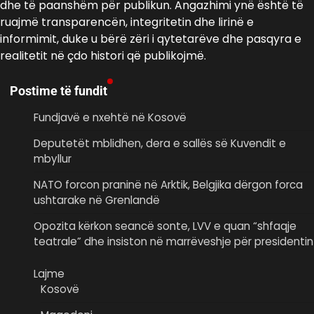
dhe të paanshëm për publikun. Angazhimi ynë është të
ruajmë transparencën, integritetin dhe lirinë e
informimit, duke u bërë zëri i qytetarëve dhe pasqyra e
realitetit në çdo histori që publikojmë.
Postime të fundit
Fundjavë e nxehtë në Kosovë
Deputetët mblidhen, dera e sallës së Kuvendit e
mbyllur
NATO forcon praninë në Arktik, Belgjika dërgon forca
ushtarake në Grenlandë
Opozita kërkon seancë sonte, LVV e quan “shfaqje
teatrale” dhe insiston në marrëveshje për presidentin
Lajme
Kosovë