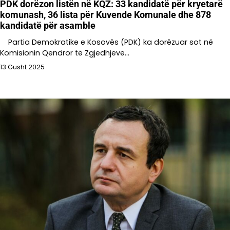
PDK dorëzon listën në KQZ: 33 kandidatë për kryetarë
komunash, 36 lista për Kuvende Komunale dhe 878
kandidatë për asamble
Partia Demokratike e Kosovës (PDK) ka dorëzuar sot në
Komisionin Qendror të Zgjedhjeve…
13 Gusht 2025