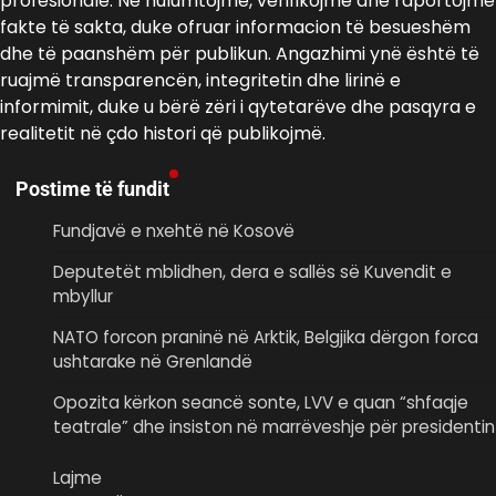
profesionale. Ne hulumtojmë, verifikojmë dhe raportojmë
fakte të sakta, duke ofruar informacion të besueshëm
dhe të paanshëm për publikun. Angazhimi ynë është të
ruajmë transparencën, integritetin dhe lirinë e
informimit, duke u bërë zëri i qytetarëve dhe pasqyra e
realitetit në çdo histori që publikojmë.
Postime të fundit
Fundjavë e nxehtë në Kosovë
Deputetët mblidhen, dera e sallës së Kuvendit e
mbyllur
NATO forcon praninë në Arktik, Belgjika dërgon forca
ushtarake në Grenlandë
Opozita kërkon seancë sonte, LVV e quan “shfaqje
teatrale” dhe insiston në marrëveshje për presidentin
Lajme