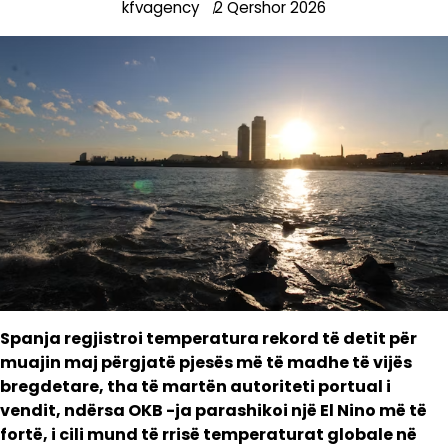
kfvagency
2 Qershor 2026
Spanja regjistroi temperatura rekord të detit për
muajin maj përgjatë pjesës më të madhe të vijës
bregdetare, tha të martën autoriteti portual i
vendit, ndërsa OKB -ja parashikoi një El Nino më të
fortë, i cili mund të rrisë temperaturat globale në