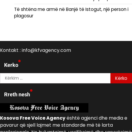
Të shtëna me armë në Banjë të Istogut, një person i
plagosur
Kontakt : info@kfvagency.com
Kerko
Kërko
për:
Rreth nesh
Kosova Free Voice Agency
është agjenci dhe media e
pavarur që sjell lajmet me standarde më të larta