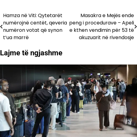
Hamza në Viti: Qytetarët
Masakra e Mejës ende
Lëvizje
numërojnë centët, qeveria
peng i procedurave – Apeli
te
numëron votat që synon
e kthen vendimin për 53 të
t’ua marrë
akuzuarit në rivendosje
postimet
Lajme të ngjashme