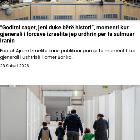
“Goditni caqet, jeni duke bërë histori”, momenti kur
gjenerali i forcave izraelite jep urdhrin për ta sulmuar
Iranin
Forcat Ajrore Izraelite kanë publikuar pamje të momentit kur
gjenerali i ushtrisë Tomer Bar ka…
28 Shkurt 2026