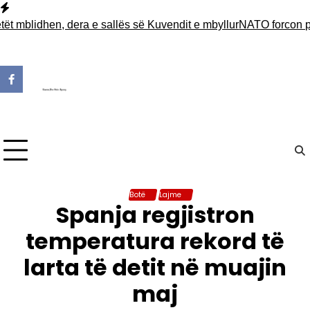
Skip
to
lidhen, dera e sallës së Kuvendit e mbyllur
NATO forcon praninë
content
Botë
Lajme
Spanja regjistron
temperatura rekord të
larta të detit në muajin
maj