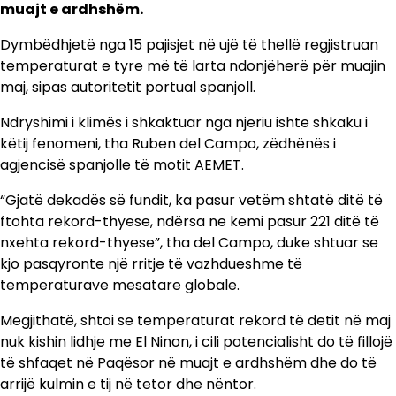
muajt e ardhshëm.
Dymbëdhjetë nga 15 pajisjet në ujë të thellë regjistruan
temperaturat e tyre më të larta ndonjëherë për muajin
maj, sipas autoritetit portual spanjoll.
Ndryshimi i klimës i shkaktuar nga njeriu ishte shkaku i
këtij fenomeni, tha Ruben del Campo, zëdhënës i
agjencisë spanjolle të motit AEMET.
“Gjatë dekadës së fundit, ka pasur vetëm shtatë ditë të
ftohta rekord-thyese, ndërsa ne kemi pasur 221 ditë të
nxehta rekord-thyese”, tha del Campo, duke shtuar se
kjo pasqyronte një rritje të vazhdueshme të
temperaturave mesatare globale.
Megjithatë, shtoi se temperaturat rekord të detit në maj
nuk kishin lidhje me El Ninon, i cili potencialisht do të fillojë
të shfaqet në Paqësor në muajt e ardhshëm dhe do të
arrijë kulmin e tij në tetor dhe nëntor.