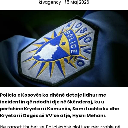
kfvagency
15 Maj 2026
Policia e Kosovës ka dhënë detaje lidhur me
incidentin që ndodhi dje në Skënderaj, ku u
përfshinë Kryetari i Komunës, Sami Lushtaku dhe
Kryetari i Degës së VV’së atje, Hysni Mehani.
Në raport thuhet se Polici është njoftuar për rrahje në