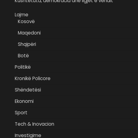
Kushtetuta, demokracia dhe ligjet e vendit
Lajme
Kosovë
Maqedoni
Shqipëri
Botë
Politikë
Kronikë Policore
Shëndetësi
Ekonomi
Sport
Tech & Inovacion
Investigime