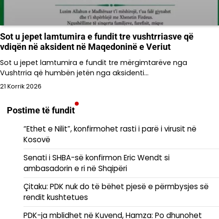
Sot u jepet lamtumira e fundit tre vushtrriasve që
vdiqën në aksident në Maqedoninë e Veriut
Sot u jepet lamtumira e fundit tre mërgimtarëve nga
Vushtrria që humbën jetën nga aksidenti…
21 Korrik 2026
Postime të fundit
“Ethet e Nilit”, konfirmohet rasti i parë i virusit në
Kosovë
Senati i SHBA-së konfirmon Eric Wendt si
ambasadorin e ri në Shqipëri
​Çitaku: PDK nuk do të bëhet pjesë e përmbysjes së
rendit kushtetues
PDK-ja mblidhet në Kuvend, Hamza: Po dhunohet