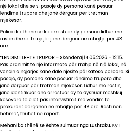
një lokal dhe se si pasojë dy persona kanë pësuar
lëndime trupore dhe janë dërguar për tretman
mjekësor.
Policia ka thënë se ka arrestuar dy persona lidhur me
rastin dhe se të njëjtit janë dërguar në mbajtje për 48
orë.
“LËNDIM I LEHTË TRUPOR – Skenderaj 14.05.2026 – 12:15.
Pas pranimit të një informate për rrahje në një lokal, në
vendin e ngjarjes kanë dalë njësitë përkatëse policore. Si
pasojë, dy persona kanë pësuar lëndime trupore dhe
janë dërguar për tretman mjekësor. Lidhur me rastin,
janë identifikuar dhe arrestuar dy të dyshuar meshkuj
kosovarë të cilët pas intervistimit me vendim të
prokurorit dërgohen në mbajtje për 48 orë. Rasti nën
hetime”, thuhet në raport.
Mehani ka thënë se është sulmuar nga Lushtaku. Ky i