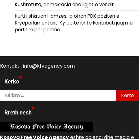
Kushtetuta, demokracia dhe ligjet e vendit
Kurti i shkruan Hamzës, ia ofron PDK pozitën e
Kryeparlamentarit: Ky do të ishte kontributi juaj me
përfitim për partinë
Kontakt : info@kfvagency.com
Kerko
Kërko
për:
Rreth nesh
Kosova Free Voice Agency
është agjenci dhe media e