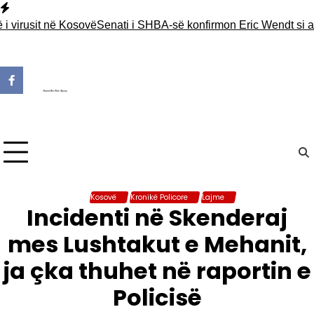
Skip
to
irusit në Kosovë
Senati i SHBA-së konfirmon Eric Wendt si ambasa
content
Kosovë
Kronikë Policore
Lajme
Incidenti në Skenderaj
mes Lushtakut e Mehanit,
ja çka thuhet në raportin e
Policisë