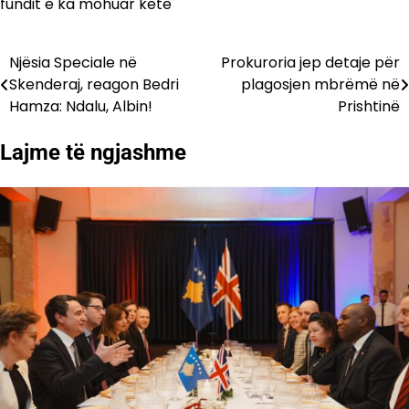
fundit e ka mohuar këtë
Njësia Speciale në
Prokuroria jep detaje për
Lëvizje
Skenderaj, reagon Bedri
plagosjen mbrëmë në
te
Hamza: Ndalu, Albin!
Prishtinë
postimet
Lajme të ngjashme