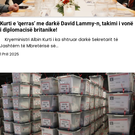
Kurti e ‘qerras’ me darkë David Lammy-n, takimi i vonë
i diplomacisë britanike!
Kryeministri Albin Kurti i ka shtruar darkë Sekretarit të
Jashtëm të Mbretërisë së…
1 Prill 2025