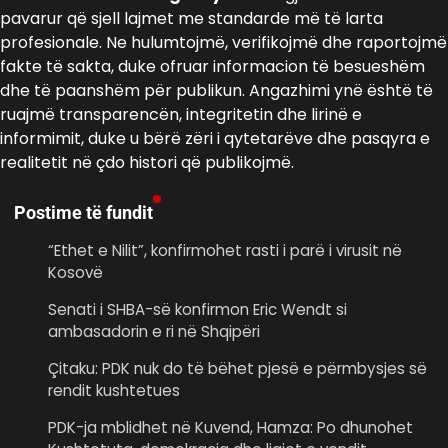
pavarur që sjell lajmet me standarde më të larta
profesionale. Ne hulumtojmë, verifikojmë dhe raportojmë
fakte të sakta, duke ofruar informacion të besueshëm
dhe të paanshëm për publikun. Angazhimi ynë është të
ruajmë transparencën, integritetin dhe lirinë e
informimit, duke u bërë zëri i qytetarëve dhe pasqyra e
realitetit në çdo histori që publikojmë.
Postime të fundit
“Ethet e Nilit”, konfirmohet rasti i parë i virusit në
Kosovë
Senati i SHBA-së konfirmon Eric Wendt si
ambasadorin e ri në Shqipëri
​Çitaku: PDK nuk do të bëhet pjesë e përmbysjes së
rendit kushtetues
PDK-ja mblidhet në Kuvend, Hamza: Po dhunohet