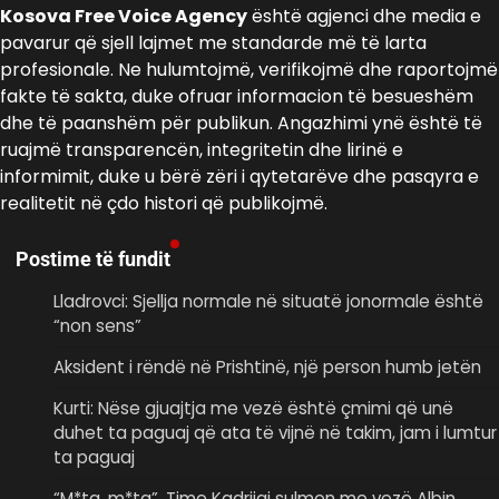
Kosova Free Voice Agency
është agjenci dhe media e
pavarur që sjell lajmet me standarde më të larta
profesionale. Ne hulumtojmë, verifikojmë dhe raportojmë
fakte të sakta, duke ofruar informacion të besueshëm
dhe të paanshëm për publikun. Angazhimi ynë është të
ruajmë transparencën, integritetin dhe lirinë e
informimit, duke u bërë zëri i qytetarëve dhe pasqyra e
realitetit në çdo histori që publikojmë.
Postime të fundit
Lladrovci: Sjellja normale në situatë jonormale është
“non sens”
Aksident i rëndë në Prishtinë, një person humb jetën
Kurti: Nëse gjuajtja me vezë është çmimi që unë
duhet ta paguaj që ata të vijnë në takim, jam i lumtur
ta paguaj
“M*ta, m*ta”, Time Kadrijaj sulmon me vezë Albin