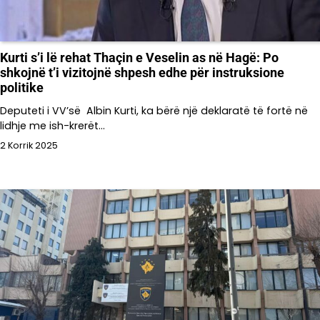
Kurti s’i lë rehat Thaçin e Veselin as në Hagë: Po
shkojnë t’i vizitojnë shpesh edhe për instruksione
politike
Deputeti i VV’së Albin Kurti, ka bërë një deklaratë të fortë në
lidhje me ish-krerët…
2 Korrik 2025