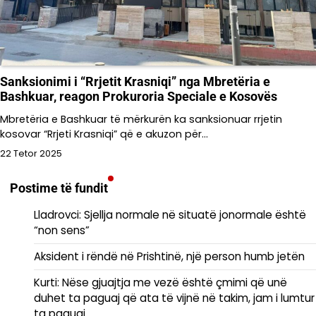
Sanksionimi i “Rrjetit Krasniqi” nga Mbretëria e
Bashkuar, reagon Prokuroria Speciale e Kosovës
Mbretëria e Bashkuar të mërkurën ka sanksionuar rrjetin
kosovar “Rrjeti Krasniqi” që e akuzon për…
22 Tetor 2025
Postime të fundit
Lladrovci: Sjellja normale në situatë jonormale është
“non sens”
Aksident i rëndë në Prishtinë, një person humb jetën
Kurti: Nëse gjuajtja me vezë është çmimi që unë
duhet ta paguaj që ata të vijnë në takim, jam i lumtur
ta paguaj