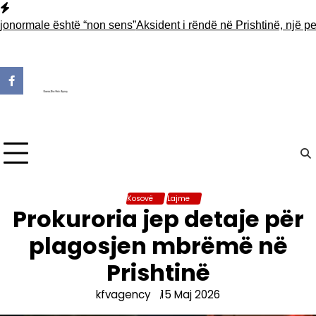
Skip
to
rmale është “non sens”
Aksident i rëndë në Prishtinë, një person
content
Kosovë
Lajme
Prokuroria jep detaje për
plagosjen mbrëmë në
Prishtinë
kfvagency
15 Maj 2026