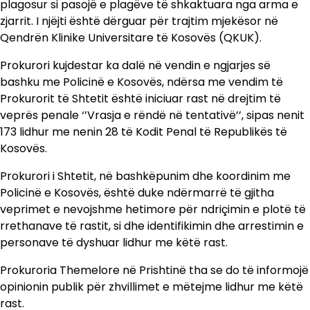
plagosur si pasojë e plagëve të shkaktuara nga arma e
zjarrit. I njëjti është dërguar për trajtim mjekësor në
Qendrën Klinike Universitare të Kosovës (QKUK).
Prokurori kujdestar ka dalë në vendin e ngjarjes së
bashku me Policinë e Kosovës, ndërsa me vendim të
Prokurorit të Shtetit është iniciuar rast në drejtim të
veprës penale ‘’Vrasja e rëndë në tentativë’’, sipas nenit
173 lidhur me nenin 28 të Kodit Penal të Republikës të
Kosovës.
Prokurori i Shtetit, në bashkëpunim dhe koordinim me
Policinë e Kosovës, është duke ndërmarrë të gjitha
veprimet e nevojshme hetimore për ndriçimin e plotë të
rrethanave të rastit, si dhe identifikimin dhe arrestimin e
personave të dyshuar lidhur me këtë rast.
Prokuroria Themelore në Prishtinë tha se do të informojë
opinionin publik për zhvillimet e mëtejme lidhur me këtë
rast.