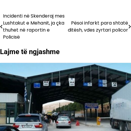
Incidenti në Skenderaj mes
Lëvizje
Lushtakut e Mehanit, ja çka
Pësoi infarkt para shtatë
te
thuhet në raportin e
ditësh, vdes zyrtari policor
Policisë
postimet
Lajme të ngjashme