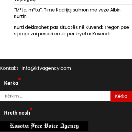
“M*ta, m*ta”, Time Kadrijaj sulmon me vezë Albin
Kurtin
Kurti deklarohet pas situatës në Kuvend: Tregon pse
s’propozoi përsëri emër për kryetar Kuvendi
Kontakt : info@kfvagency.com
Kerko
Kërko
për:
Rreth nesh