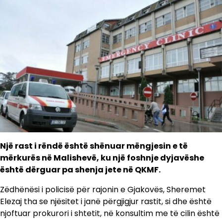
Një rast i rëndë është shënuar mëngjesin e të
mërkurës në Malishevë, ku një foshnje dyjavëshe
është dërguar pa shenja jete në QKMF.
Zëdhënësi i policisë për rajonin e Gjakovës, Sheremet
Elezaj tha se njësitet i janë përgjigjur rastit, si dhe është
njoftuar prokurori i shtetit, në konsultim me të cilin është