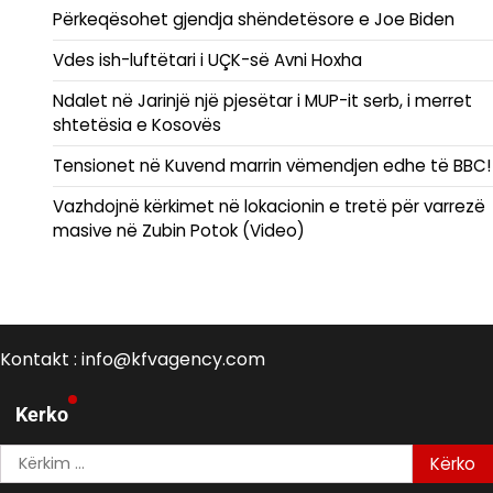
Përkeqësohet gjendja shëndetësore e Joe Biden
Vdes ish-luftëtari i UÇK-së Avni Hoxha
Ndalet në Jarinjë një pjesëtar i MUP-it serb, i merret
shtetësia e Kosovës
Tensionet në Kuvend marrin vëmendjen edhe të BBC!
Vazhdojnë kërkimet në lokacionin e tretë për varrezë
masive në Zubin Potok (Video)
Kontakt : info@kfvagency.com
Kerko
Kërko
për: