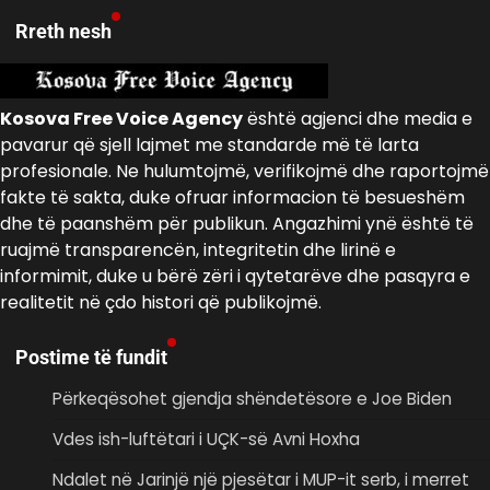
Rreth nesh
Kosova Free Voice Agency
është agjenci dhe media e
pavarur që sjell lajmet me standarde më të larta
profesionale. Ne hulumtojmë, verifikojmë dhe raportojmë
fakte të sakta, duke ofruar informacion të besueshëm
dhe të paanshëm për publikun. Angazhimi ynë është të
ruajmë transparencën, integritetin dhe lirinë e
informimit, duke u bërë zëri i qytetarëve dhe pasqyra e
realitetit në çdo histori që publikojmë.
Postime të fundit
Përkeqësohet gjendja shëndetësore e Joe Biden
Vdes ish-luftëtari i UÇK-së Avni Hoxha
Ndalet në Jarinjë një pjesëtar i MUP-it serb, i merret