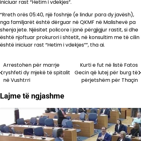
iniciuar rast “Hetim i vdekjes”.
“Rreth orës 05:40, një foshnje (e lindur para dy javësh),
nga familjarët është dërguar në QKMF në Malishevë pa
shenja jete. Njësitet policore i janë përgjigjur rastit, si dhe
është njoftuar prokurori i shtetit, në konsultim me të cilin
është iniciuar rast “Hetim i vdekjes””, tha ai.
Arrestohen për marrje
Kurti e fut në listë Fatos
Lëvizje
ryshfeti dy mjekë të spitalit
Gecin që lutej për burg të
te
në Vushtrri
përjetshëm për Thaçin
postimet
Lajme të ngjashme