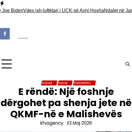
Skip
to
 Biden
Vdes ish-luftëtari i UÇK-së Avni Hoxha
Ndalet në Jarinjë n
content
Kosovë
Lajme
Shëndetësi
E rëndë: Një foshnje
dërgohet pa shenja jete në
QKMF-në e Malishevës
kfvagency
13 Maj 2026