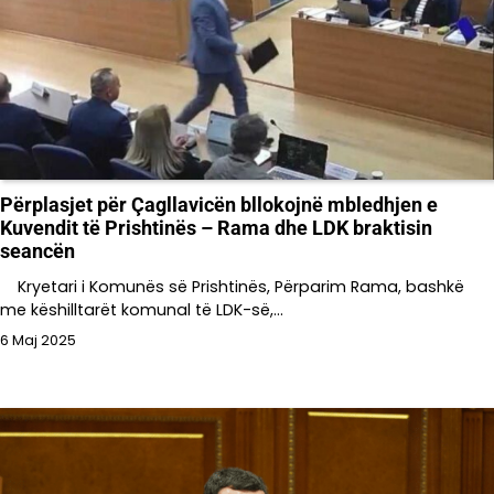
Përplasjet për Çagllavicën bllokojnë mbledhjen e
Kuvendit të Prishtinës – Rama dhe LDK braktisin
seancën
Kryetari i Komunës së Prishtinës, Përparim Rama, bashkë
me këshilltarët komunal të LDK-së,…
6 Maj 2025