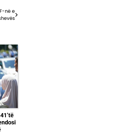
MF-në e
shevës
 41’të
endosi
ë