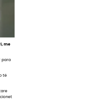
i, me
r para
o të
tare
ucionet