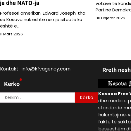
ja dhe NATO-ja
votave të kandi
Partinë Demokra
Profesori amerikan, Edward Joseph, tha
30 Dhjetor 2025
se Kosova nuk është në një situatë ku
është e…
11 Mars 2026
Kontakt : info@kfvagency.com
Rreth nesh
Kerko
Kosova Free 
Kërko
dhe media e p
për:
standarde më 
hulumtojmë, v
fakte të sakta
besueshëm dh