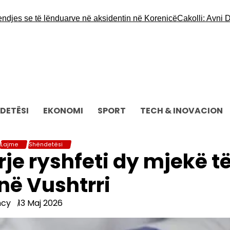
es se të lënduarve në aksidentin në Korenicë
Cakolli: Avni Dehari
DETËSI
EKONOMI
SPORT
TECH & INOVACION
Lajme
Shëndetësi
je ryshfeti dy mjekë t
 në Vushtrri
ncy
13 Maj 2026