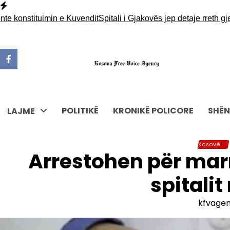
Skip
to
nstituimin e Kuvendit
Spitali i Gjakovës jep detaje rreth gjendj
content
POLITIKË
KRONIKË POLICORE
SHËN
LAJME
Kosovë
Arrestohen për marr
spitalit
kfvage