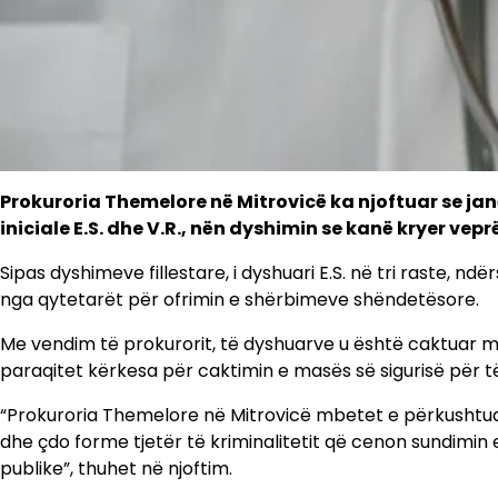
Prokuroria Themelore në Mitrovicë ka njoftuar se janë
iniciale E.S. dhe V.R., nën dyshimin se kanë kryer vepr
Sipas dyshimeve fillestare, i dyshuari E.S. në tri raste, n
nga qytetarët për ofrimin e shërbimeve shëndetësore.
Me vendim të prokurorit, të dyshuarve u është caktuar mas
paraqitet kërkesa për caktimin e masës së sigurisë për të
“Prokuroria Themelore në Mitrovicë mbetet e përkushtuar 
dhe çdo forme tjetër të kriminalitetit që cenon sundimin e 
publike”, thuhet në njoftim.