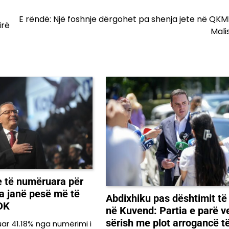
E rëndë: Një foshnje dërgohet pa shenja jete në QK
irë
Mali
e të numëruara për
a janë pesë më të
Abdixhiku pas dështimit të
PDK
në Kuvend: Partia e parë v
sërish me plot arrogancë t
ar 41.18% nga numërimi i