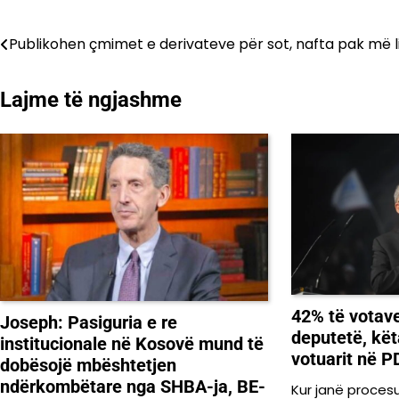
Lëvizje
Publikohen çmimet e derivateve për sot, nafta pak më l
te
Lajme të ngjashme
postimet
42% të votav
Joseph: Pasiguria e re
deputetë, kët
institucionale në Kosovë mund të
votuarit në 
dobësojë mbështetjen
ndërkombëtare nga SHBA-ja, BE-
Kur janë procesu