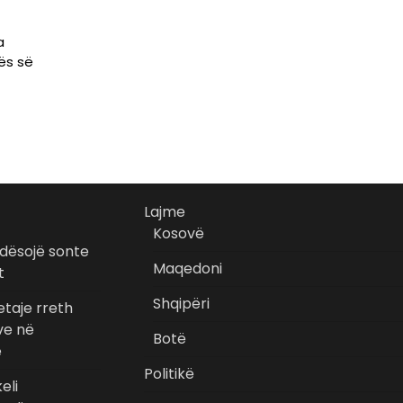
a
ës së
Lajme
Kosovë
dësojë sonte
Maqedoni
t
Shqipëri
detaje rreth
ve në
Botë
ë
Politikë
eli