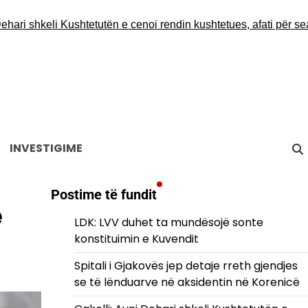
 shkeli Kushtetutën e cenoi rendin kushtetues, afati për seancë 
INVESTIGIME
Postime të fundit
ë
LDK: LVV duhet ta mundësojë sonte
konstituimin e Kuvendit
Spitali i Gjakovës jep detaje rreth gjendjes
se të lënduarve në aksidentin në Korenicë