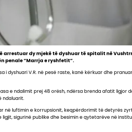
 arrestuar dy mjekë të dyshuar të spitalit në Vushtrr
ën penale “Marrja e ryshfetit”.
dërsa i dyshuari V.R. në pesë raste, kanë kërkuar dhe pranua
a e ndalimit prej 48 orësh, ndërsa brenda afatit ligjor d
 ndaluarit.
në luftimin e korrupsionit, keqpërdorimit të detyrës zyr
ligjit, sigurinë publike dhe besimin e qytetarëve në instit