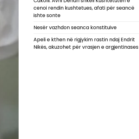
Cakolli: Avni Dehari shkeli Kushtetutën e
cenoi rendin kushtetues, afati për seancë
ishte sonte
Nesër vazhdon seanca konstituive
Apeli e kthen në rigjykim rastin ndaj Endrit
Nikës, akuzohet për vrasjen e argjentinases