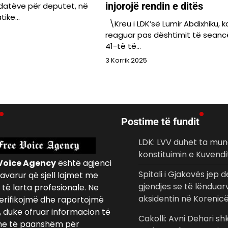
injorojë rendin e ditës
datëve për deputet, në
tike…
\Kreu i LDK’së Lumir Abdixhiku, k
reaguar pas dështimit të seanc
41-të të…
3 Korrik 2025
Postime të fundit
LDK: LVV duhet ta mun
konstituimin e Kuvendi
Voice Agency
është agjenci
Spitali i Gjakovës jep 
avarur që sjell lajmet me
gjendjes se të lënduar
të larta profesionale. Ne
aksidentin në Korenic
erifikojmë dhe raportojmë
, duke ofruar informacion të
Cakolli: Avni Dehari shk
e të paanshëm për