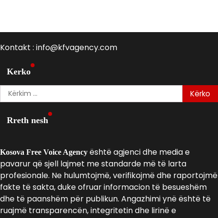
Kontakt : info@kfvagency.com
Kerko
Kërko
për:
Rreth nesh
është agjenci dhe media e
Kosova Free Voice Agency
pavarur që sjell lajmet me standarde më të larta
profesionale. Ne hulumtojmë, verifikojmë dhe raportojmë
fakte të sakta, duke ofruar informacion të besueshëm
dhe të paanshëm për publikun. Angazhimi ynë është të
ruajmë transparencën, integritetin dhe lirinë e