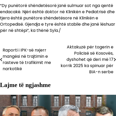
“Dy punëtorë shëndetësorë janë sulmuar sot nga qentë
endacakë. Njëri është doktor në Klinikën e Pediatrisë dhe
tjera është punëtore shëndetësore në Klinikën e
Ortopedisë. Gjendja e tyre është stabile dhe janë lëshuar
për në shtëpi”, ka thënë Syla./
Aktakuzë për togerin e
Lëvizje
Raporti i IPK-së nxjerr
Policisë së Kosovës,
mangësi në trajtimin e
te
dyshohet që deri më 17
rasteve të trafikimit me
korrik 2025 ka spinuar për
postimet
narkotikë
BIA-n serbe
Lajme të ngjashme