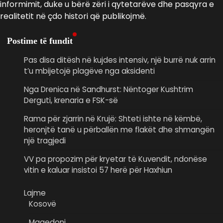
informimit, duke u bërë zëri i qytetarëve dhe pasqyra e
realitetit në çdo histori që publikojmë.
Postime të fundit
Pas disa ditësh në kujdes intensiv, një burrë nuk arrin
t’u mbijetojë plagëve nga aksidenti
Nga Drenica në Sandhurst: Nëntoger Kushtrim
Derguti, krenaria e FSK-së
Rama për zjarrin në Krujë: Shteti ishte në këmbë,
heronjtë tanë u përballën me flakët dhe shmangën
një tragjedi
VV pa propozim për kryetar të Kuvendit, ndonëse
vitin e kaluar insistoi 57 herë për Haxhiun
Lajme
Kosovë
Maqedoni