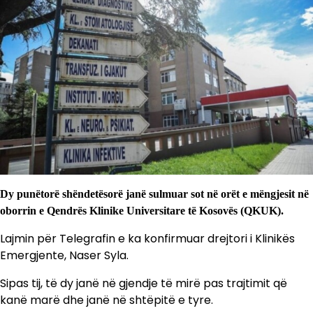
Dy punëtorë shëndetësorë janë sulmuar sot në orët e mëngjesit në
oborrin e Qendrës Klinike Universitare të Kosovës (QKUK).
Lajmin për Telegrafin e ka konfirmuar drejtori i Klinikës
Emergjente, Naser Syla.
Sipas tij, të dy janë në gjendje të mirë pas trajtimit që
kanë marë dhe janë në shtëpitë e tyre.