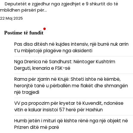
Deputetët e zgjedhur nga zgjedhjet e 9 shkurtit do të
mblidhen përsëri për…
22 Maj 2025
Postime të fundit
Pas disa ditësh në kujdes intensiv, një burrë nuk arrin
t’u mbijetojë plagëve nga aksidenti
Nga Drenica në Sandhurst: Nëntoger Kushtrim
Derguti, krenaria e FSK-së
Rama për zjarrin në Krujë: Shteti ishte në këmbë,
heronjtë tanë u përballën me flakët dhe shmangën
një tragjedi
VV pa propozim për kryetar të Kuvendit, ndonëse
vitin e kaluar insistoi 57 herë për Haxhiun
Humb jetën i mituri që kishte rënë nga një objekt në
Prizren ditë më parë