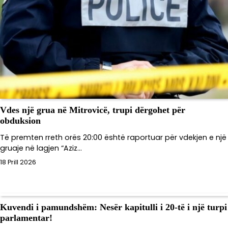
Vdes një grua në Mitrovicë, trupi dërgohet për
obduksion
Të premten rreth orës 20:00 është raportuar për vdekjen e një
gruaje në lagjen “Aziz…
18 Prill 2026
Kuvendi i pamundshëm: Nesër kapitulli i 20-të i një turpi
parlamentar!