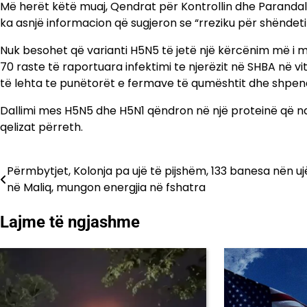
Më herët këtë muaj, Qendrat për Kontrollin dhe Parandal
ka asnjë informacion që sugjeron se “rreziku për shëndetin pu
Nuk besohet që varianti H5N5 të jetë një kërcënim më i mad
70 raste të raportuara infektimi te njerëzit në SHBA në 
të lehta te punëtorët e fermave të qumështit dhe shpen
Dallimi mes H5N5 dhe H5N1 qëndron në një proteinë që nd
qelizat përreth.
Përmbytjet, Kolonja pa ujë të pijshëm, 133 banesa nën uj
Lëvizje
në Maliq, mungon energjia në fshatra
te
Lajme të ngjashme
postimet