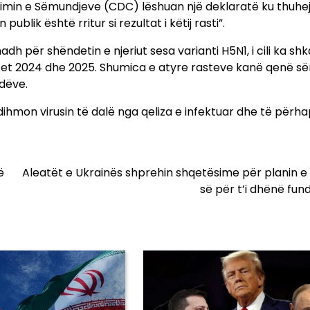
imin e Sëmundjeve (CDC) lëshuan një deklaratë ku thuhej
blik është rritur si rezultat i këtij rasti”.
h për shëndetin e njeriut sesa varianti H5N1, i cili ka sh
vitet 2024 dhe 2025. Shumica e atyre rasteve kanë qenë s
dëve.
ihmon virusin të dalë nga qeliza e infektuar dhe të përh
ë
Aleatët e Ukrainës shprehin shqetësime për planin 
së për t’i dhënë fund