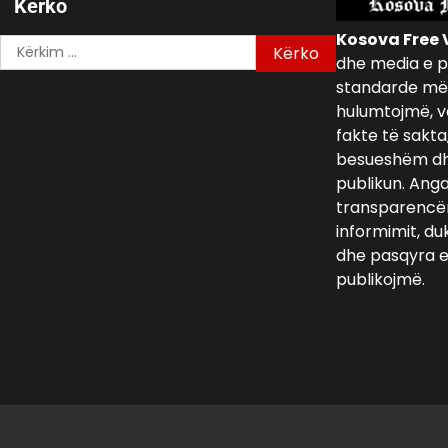
Kerko
Kosova Free 
Kërko
dhe media e p
për:
standarde më 
hulumtojmë, v
fakte të sakta
besueshëm dh
publikun. Ang
transparencën,
informimit, du
dhe pasqyra e 
publikojmë.