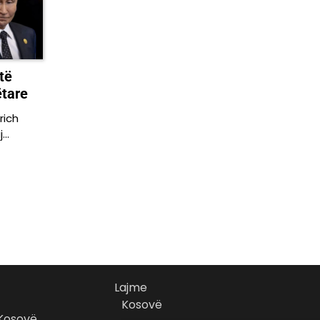
të
tare
rich
j…
Lajme
Kosovë
 Kosovë