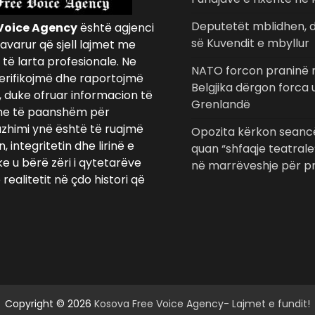
Deputetët mblidhen, d
Voice Agency
është agjenci
së Kuvendit e mbyllur
avarur që sjell lajmet me
të larta profesionale. Ne
NATO forcon praninë n
erifikojmë dhe raportojmë
Belgjika dërgon forca
, duke ofruar informacion të
Grenlandë
e të paanshëm për
azhimi ynë është të ruajmë
Opozita kërkon seancë
 integritetin dhe lirinë e
quan “shfaqje teatrale
ke u bërë zëri i qytetarëve
në marrëveshje për pr
realitetit në çdo histori që