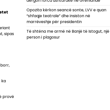
dërgon forca ushtarake në Grenlandë
Opozita kërkon seancë sonte, LVV e quan
tetet
“shfaqje teatrale” dhe insiston në
marrëveshje për presidentin
ariant
Të shtëna me armë në Banjë të Istogut, një
t, sipas
person i plagosur
oborr,
k ka
jë provë