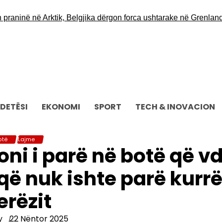
aninë në Arktik, Belgjika dërgon forca ushtarake në Grenlandë
O
DETËSI
EKONOMI
SPORT
TECH & INOVACION
otë
Lajme
ni i parë në botë që v
 që nuk ishte parë kurrë
erëzit
y
22 Nëntor 2025