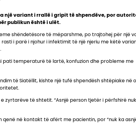
 një variant i rrallë i gripit të shpendëve, por autori
r publikun është i ulët.
bleme shëndetësore të mëparshme, po trajtohej për një v
asti i parë i njohur i infektimit të një njeriu me këtë varian
.
 pasi pati temperaturë të lartë, konfuzion dhe probleme me
dim të Siatëllit, kishte një tufë shpendësh shtëpiake në 
oritetet.
e zyrtarëve të shtetit. “Asnjë person tjetër i përfshirë nu
in qenë në kontakt të afërt me pacientin, por “nuk ka asn