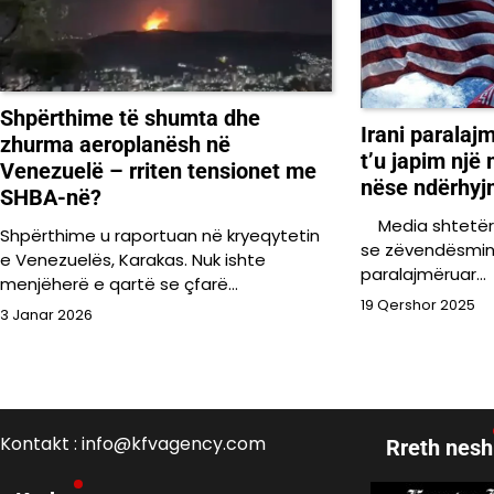
Shpërthime të shumta dhe
Irani parala
zhurma aeroplanësh në
t’u japim nj
Venezuelë – rriten tensionet me
nëse ndërhyj
SHBA-në?
Media shtetëror
Shpërthime u raportuan në kryeqytetin
se zëvendësminis
e Venezuelës, Karakas. Nuk ishte
paralajmëruar…
menjëherë e qartë se çfarë…
19 Qershor 2025
3 Janar 2026
Kontakt : info@kfvagency.com
Rreth nesh