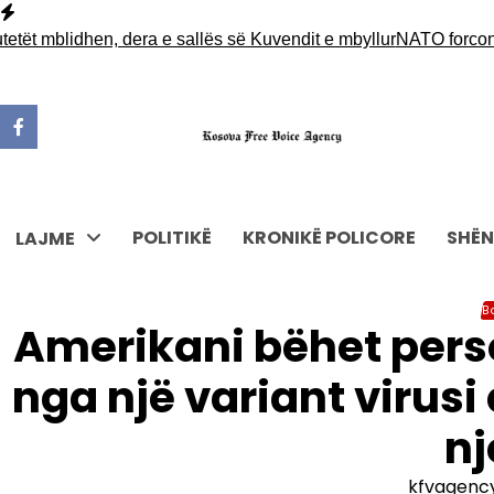
Skip
to
ët mblidhen, dera e sallës së Kuvendit e mbyllur
NATO forcon pr
content
POLITIKË
KRONIKË POLICORE
SHËN
LAJME
B
Amerikani bëhet perso
nga një variant virusi
nj
kfvagenc