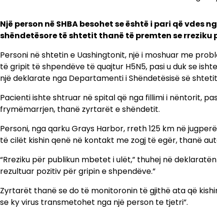
Një person në SHBA besohet se është i pari që vdes nga
shëndetësore të shtetit thanë të premten se rreziku pë
Personi në shtetin e Uashingtonit, një i moshuar me pro
të gripit të shpendëve të quajtur H5N5, pasi u duk se ishte r
një deklarate nga Departamenti i Shëndetësisë së shtetit
Pacienti ishte shtruar në spital që nga fillimi i nëntorit,
frymëmarrjen, thanë zyrtarët e shëndetit.
Personi, nga qarku Grays Harbor, rreth 125 km në jugperën
të cilët kishin qenë në kontakt me zogj të egër, thanë aut
“Rreziku për publikun mbetet i ulët,” thuhej në deklaratën 
rezultuar pozitiv për gripin e shpendëve.”
Zyrtarët thanë se do të monitoronin të gjithë ata që kish
se ky virus transmetohet nga një person te tjetri”.