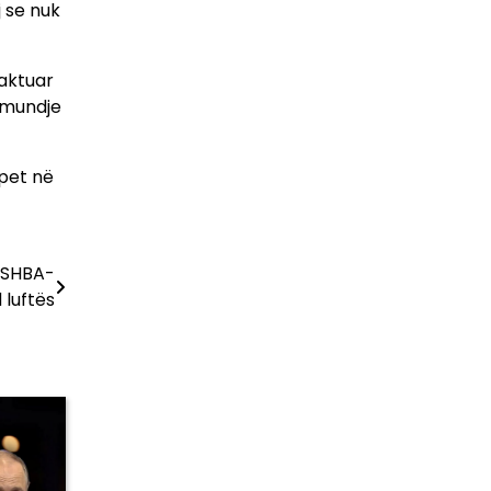
 se nuk
kaktuar
ëmundje
apet në
e SHBA-
 luftës