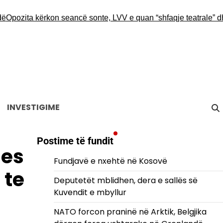
pozita kërkon seancë sonte, LVV e quan “shfaqje teatrale” dhe 
INVESTIGIME
Postime të fundit
des
Fundjavë e nxehtë në Kosovë
 te
Deputetët mblidhen, dera e sallës së
Kuvendit e mbyllur
NATO forcon praninë në Arktik, Belgjika