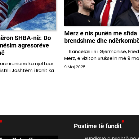
Merz e nis punën me sfida 
jmëron SHBA-në: Do
brendshme dhe ndërkombë
ë mësim agresorëve
Kancelari i ri i Gjermanisë, Fried
në
Merz, e viziton Brukselin më 9 ma
e iraniane ka njoftuar
9 Maj 2025
tri i Jashtëm i Iranit ka
Postime të fundit
Fundjavë e nxehtë në