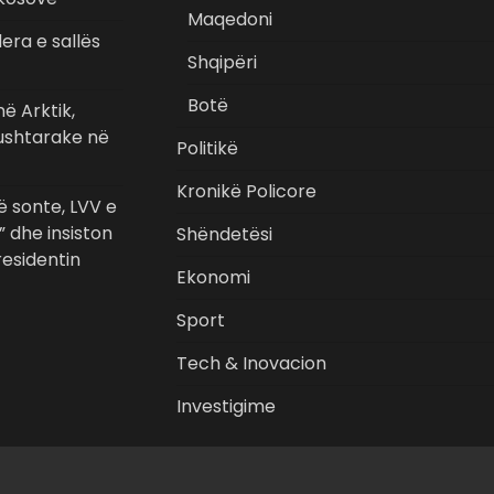
Maqedoni
era e sallës
Shqipëri
Botë
ë Arktik,
 ushtarake në
Politikë
Kronikë Policore
 sonte, LVV e
” dhe insiston
Shëndetësi
esidentin
Ekonomi
Sport
Tech & Inovacion
Investigime