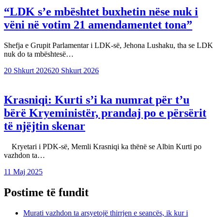
“LDK s’e mbështet buxhetin nëse nuk i
vëni në votim 21 amendamentet tona”
Shefja e Grupit Parlamentar i LDK-së, Jehona Lushaku, tha se LDK
nuk do ta mbështesë…
20 Shkurt 2026
20 Shkurt 2026
Krasniqi: Kurti s’i ka numrat për t’u
bërë Kryeministër, prandaj po e përsërit
të njëjtin skenar
Kryetari i PDK-së, Memli Krasniqi ka thënë se Albin Kurti po
vazhdon ta…
11 Maj 2025
Postime të fundit
Murati vazhdon ta arsyetojë thirrjen e seancës, ik kur i