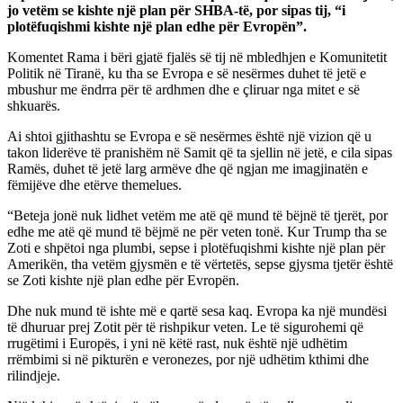
jo vetëm se kishte një plan për SHBA-të, por sipas tij, “i
plotëfuqishmi kishte një plan edhe për Evropën”.
Komentet Rama i bëri gjatë fjalës së tij në mbledhjen e Komunitetit
Politik në Tiranë, ku tha se Evropa e së nesërmes duhet të jetë e
mbushur me ëndrra për të ardhmen dhe e çliruar nga mitet e së
shkuarës.
Ai shtoi gjithashtu se Evropa e së nesërmes është një vizion që u
takon liderëve të pranishëm në Samit që ta sjellin në jetë, e cila sipas
Ramës, duhet të jetë larg armëve dhe që ngjan me imagjinatën e
fëmijëve dhe etërve themelues.
“Beteja jonë nuk lidhet vetëm me atë që mund të bëjnë të tjerët, por
edhe me atë që mund të bëjmë ne për veten tonë. Kur Trump tha se
Zoti e shpëtoi nga plumbi, sepse i plotëfuqishmi kishte një plan për
Amerikën, tha vetëm gjysmën e të vërtetës, sepse gjysma tjetër është
se Zoti kishte një plan edhe për Evropën.
Dhe nuk mund të ishte më e qartë sesa kaq. Evropa ka një mundësi
të dhuruar prej Zotit për të rishpikur veten. Le të sigurohemi që
rrugëtimi i Europës, i yni në këtë rast, nuk është një udhëtim
rrëmbimi si në pikturën e veronezes, por një udhëtim kthimi dhe
rilindjeje.