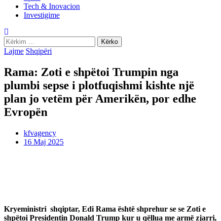
Tech & Inovacion
Investigime
Kërko
për:
Lajme
Shqipëri
Rama: Zoti e shpëtoi Trumpin nga
plumbi sepse i plotfuqishmi kishte një
plan jo vetëm për Amerikën, por edhe
Evropën
kfvagency
16 Maj 2025
Kryeministri shqiptar, Edi Rama është shprehur se se Zoti e
shpëtoi Presidentin Donald Trump kur u qëllua me armë zjarri,