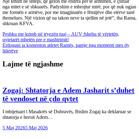
Një kthim në shtëpi, që gëlon me ëndrra për të ardhmen, e çliruar
nga mitet e së shkuarës. Padyshim e mbrojtur mirë, por që nuk ngjan
me formën e armëve, por me imagjinatën e fëmijëve dhe etërve tanë
themelues. Një vizion që na takon neve ta sjellim në jetë”, tha Rama,
shkruan KFVA.
Lëvizje
Peshku me krimb në tryezën tuaj – AUV fshehu të vërtetën,
qytetarët mbetën pre e mashtrimit!
te
Erdogani ia komenton atletet Ramës, pamje nga momenti mes dy
postimet
liderëve
Lajme të ngjashme
Zogaj: Shtatorja e Adem Jasharit s’duhet
të vendoset në çdo qytet
I mbijetuari i Masakrës së Dubravës, Bislim Zogaj ka deklaruar se
shtatorja e heroit Adem…
5 Maj 2026
5 Maj 2026