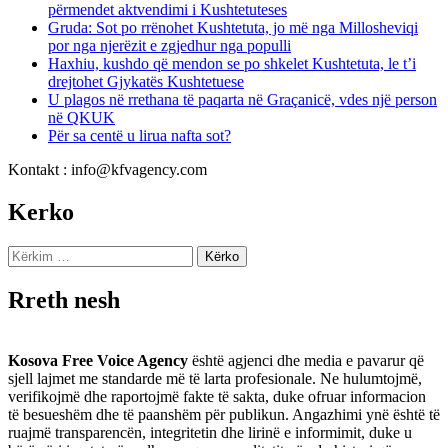
përmendet aktvendimi i Kushtetuteses
Gruda: Sot po rrënohet Kushtetuta, jo më nga Millosheviqi
por nga njerëzit e zgjedhur nga populli
Haxhiu, kushdo që mendon se po shkelet Kushtetuta, le t’i
drejtohet Gjykatës Kushtetuese
U plagos në rrethana të paqarta në Graçanicë, vdes një person
në QKUK
Për sa centë u lirua nafta sot?
Kontakt : info@kfvagency.com
Kerko
Kërko
për:
Rreth nesh
Kosova Free Voice Agency
është agjenci dhe media e pavarur që
sjell lajmet me standarde më të larta profesionale. Ne hulumtojmë,
verifikojmë dhe raportojmë fakte të sakta, duke ofruar informacion
të besueshëm dhe të paanshëm për publikun. Angazhimi ynë është të
ruajmë transparencën, integritetin dhe lirinë e informimit, duke u