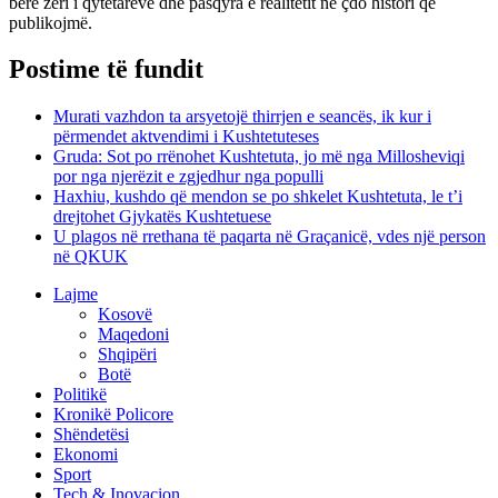
bërë zëri i qytetarëve dhe pasqyra e realitetit në çdo histori që
publikojmë.
Postime të fundit
Murati vazhdon ta arsyetojë thirrjen e seancës, ik kur i
përmendet aktvendimi i Kushtetuteses
Gruda: Sot po rrënohet Kushtetuta, jo më nga Millosheviqi
por nga njerëzit e zgjedhur nga populli
Haxhiu, kushdo që mendon se po shkelet Kushtetuta, le t’i
drejtohet Gjykatës Kushtetuese
U plagos në rrethana të paqarta në Graçanicë, vdes një person
në QKUK
Lajme
Kosovë
Maqedoni
Shqipëri
Botë
Politikë
Kronikë Policore
Shëndetësi
Ekonomi
Sport
Tech & Inovacion