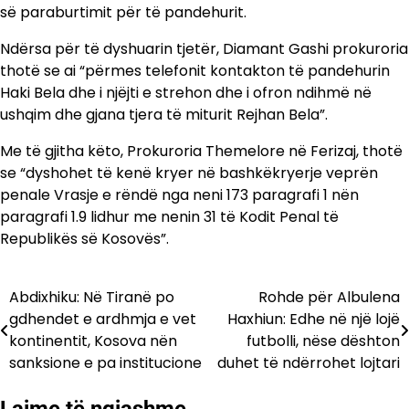
së paraburtimit për të pandehurit.
Ndërsa për të dyshuarin tjetër, Diamant Gashi prokuroria
thotë se ai “përmes telefonit kontakton të pandehurin
Haki Bela dhe i njëjti e strehon dhe i ofron ndihmë në
ushqim dhe gjana tjera të miturit Rejhan Bela”.
Me të gjitha këto, Prokuroria Themelore në Ferizaj, thotë
se “dyshohet të kenë kryer në bashkëkryerje veprën
penale Vrasje e rëndë nga neni 173 paragrafi 1 nën
paragrafi 1.9 lidhur me nenin 31 të Kodit Penal të
Republikës së Kosovës”.
Abdixhiku: Në Tiranë po
Rohde për Albulena
Lëvizje
gdhendet e ardhmja e vet
Haxhiun: Edhe në një lojë
te
kontinentit, Kosova nën
futbolli, nëse dështon
sanksione e pa institucione
duhet të ndërrohet lojtari
postimet