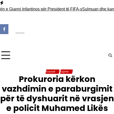
Skip
to
ni Infantinos për President të FIFA-s
Sulmuan dhe kanosën zyrt
content
Kosovë
Lajme
Prokuroria kërkon
vazhdimin e paraburgimit
për të dyshuarit në vrasjen
e policit Muhamed Likës