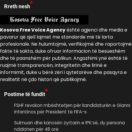
Rreth nesh
Kosova Free Voice Agency
është agjenci dhe media e
pavarur që sjell lajmet me standarde më të larta
profesionale. Ne hulumtojmë, verifikojmë dhe raportojmë
fakte të sakta, duke ofruar informacion të besueshëm
dhe të paanshëm për publikun. Angazhimi ynë është të
ruajmë transparencën, integritetin dhe lirinë e
informimit, duke u bërë zëri i qytetarëve dhe pasqyra e
realitetit në çdo histori që publikojmë.
Postime të fundit
FSHF revokon mbështetjen për kandidaturën e Gianni
Infantinos për President të FIFA-s
Sulmuan dhe kanosën zyrtarin e IPK’së, dy persona
ndalohen për 48 orë