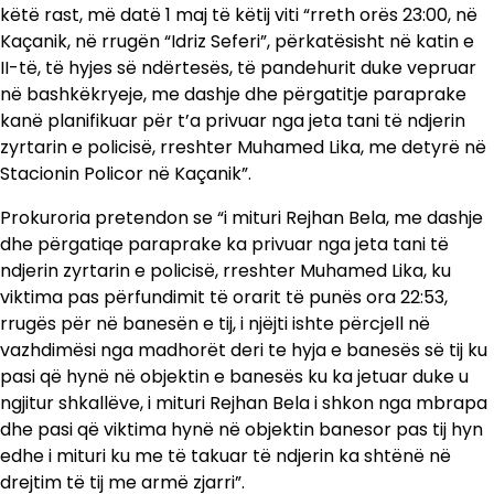
këtë rast, më datë 1 maj të këtij viti “rreth orës 23:00, në
Kaçanik, në rrugën “Idriz Seferi”, përkatësisht në katin e
II-të, të hyjes së ndërtesës, të pandehurit duke vepruar
në bashkëkryeje, me dashje dhe përgatitje paraprake
kanë planifikuar për t’a privuar nga jeta tani të ndjerin
zyrtarin e policisë, rreshter Muhamed Lika, me detyrë në
Stacionin Policor në Kaçanik”.
Prokuroria pretendon se “i mituri Rejhan Bela, me dashje
dhe përgatiqe paraprake ka privuar nga jeta tani të
ndjerin zyrtarin e policisë, rreshter Muhamed Lika, ku
viktima pas përfundimit të orarit të punës ora 22:53,
rrugës për në banesën e tij, i njëjti ishte përcjell në
vazhdimësi nga madhorët deri te hyja e banesës së tij ku
pasi që hynë në objektin e banesës ku ka jetuar duke u
ngjitur shkallëve, i mituri Rejhan Bela i shkon nga mbrapa
dhe pasi që viktima hynë në objektin banesor pas tij hyn
edhe i mituri ku me të takuar të ndjerin ka shtënë në
drejtim të tij me armë zjarri”.