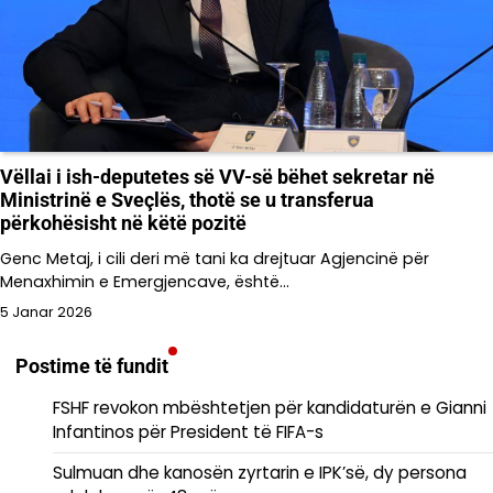
Vëllai i ish-deputetes së VV-së bëhet sekretar në
Ministrinë e Sveçlës, thotë se u transferua
përkohësisht në këtë pozitë
Genc Metaj, i cili deri më tani ka drejtuar Agjencinë për
Menaxhimin e Emergjencave, është…
5 Janar 2026
Postime të fundit
FSHF revokon mbështetjen për kandidaturën e Gianni
Infantinos për President të FIFA-s
Sulmuan dhe kanosën zyrtarin e IPK’së, dy persona