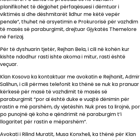
planifikohet të dëgjohet përfaqësuesi i dëmtuar i
viktimës si dhe dëshmitarët lidhur me këtë vepër
penale”, thuhet në arsyetimin e Prokurorisë për vazhdim
të masës së paraburgimit, drejtuar Gjykatës Themelore
në Ferizaj.
Për të dyshuarin tjetër, Rejhan Bela, i cili në kohën kur
kishte ndodhur rasti ishte akoma i mitur, rasti është
veçuar.
Klan Kosova ka kontaktuar me avokatin e Rejhanit, Admir
Salihun, i cili përmes telefonit ka thënë se nuk ka pranuar
kërkesë për masë të vazhdimit të masës së
paraburgimit “por ai është duke e vuajtë dënimin për
rastin e më parshëm, dy vjetëshin. Nuk pres ta lirojnë, por
po punojnë që koha e qëndrimit në paraburgim t’i
llogaritet për rastin e mëparshëm”.
Avokati i Rilind Muratit, Musa Konxheli, ka thënë për Klan