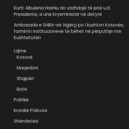
Kurti: Albulena Haxhiu do vazhdojë të jetë u.d
Presidente, si unë Kryeministër në detyrë
Ambasada e SHBA-së: Ngërçi po i kushton Kosovës,
formimi i institucioneve të bëhet në përputhje me
Kushtetutën
Lajme
Kosovë
Maqedoni
Shqipëri
Botë
Politikë
Kronikë Policore
Shëndetësi