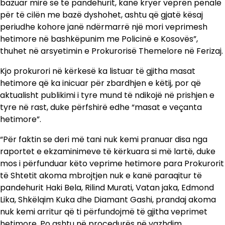
bazuar mirë se të pandehurit, kanë kryer veprën penale
për të cilën me bazë dyshohet, ashtu që gjatë kësaj
periudhe kohore janë ndërmarrë një mori veprimesh
hetimore në bashkëpunim me Policinë e Kosovës”,
thuhet në arsyetimin e Prokurorisë Themelore në Ferizaj.
Kjo prokurori në kërkesë ka listuar të gjitha masat
hetimore që ka inicuar për zbardhjen e këtij, por që
aktualisht publikimi i tyre mund të ndikojë në prishjen e
tyre në rast, duke përfshirë edhe “masat e veçanta
hetimore”.
“Për faktin se deri më tani nuk kemi pranuar disa nga
raportet e ekzaminimeve të kërkuara si më lartë, duke
mos i përfunduar këto veprime hetimore para Prokurorit
të Shtetit akoma mbrojtjen nuk e kanë paraqitur të
pandehurit Haki Bela, Rilind Murati, Vatan jaka, Edmond
Lika, Shkëlqim Kuka dhe Diamant Gashi, prandaj akoma
nuk kemi arritur që ti përfundojmë të gjitha veprimet
hetimore. Po ashtu në procedurës në vazhdim