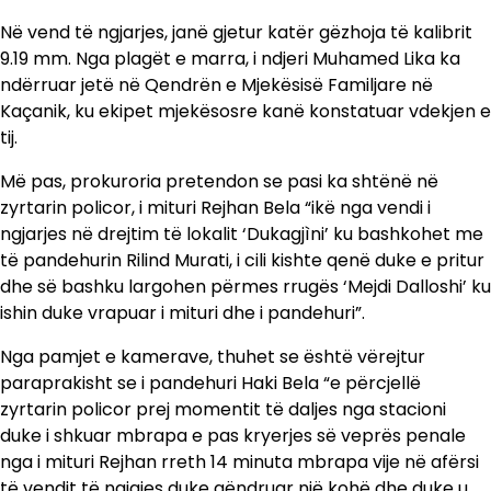
Në vend të ngjarjes, janë gjetur katër gëzhoja të kalibrit
9.19 mm. Nga plagët e marra, i ndjeri Muhamed Lika ka
ndërruar jetë në Qendrën e Mjekësisë Familjare në
Kaçanik, ku ekipet mjekësosre kanë konstatuar vdekjen e
tij.
Më pas, prokuroria pretendon se pasi ka shtënë në
zyrtarin policor, i mituri Rejhan Bela “ikë nga vendi i
ngjarjes në drejtim të lokalit ‘Dukagjìni’ ku bashkohet me
të pandehurin Rilind Murati, i cili kishte qenë duke e pritur
dhe së bashku largohen përmes rrugës ‘Mejdi Dalloshi’ ku
ishin duke vrapuar i mituri dhe i pandehuri”.
Nga pamjet e kamerave, thuhet se është vërejtur
paraprakisht se i pandehuri Haki Bela “e përcjellë
zyrtarin policor prej momentit të daljes nga stacioni
duke i shkuar mbrapa e pas kryerjes së veprës penale
nga i mituri Rejhan rreth 14 minuta mbrapa vije në afërsi
të vendit të ngjajes duke qëndruar një kohë dhe duke u