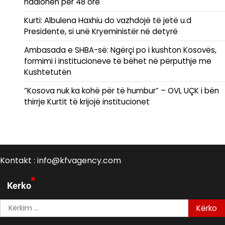
ndalohen për 48 orë
Kurti: Albulena Haxhiu do vazhdojë të jetë u.d
Presidente, si unë Kryeministër në detyrë
Ambasada e SHBA-së: Ngërçi po i kushton Kosovës,
formimi i institucioneve të bëhet në përputhje me
Kushtetutën
“Kosova nuk ka kohë për të humbur” – OVL UÇK i bën
thirrje Kurtit të krijojë institucionet
Kontakt : info@kfvagency.com
Kerko
Kërko
për: