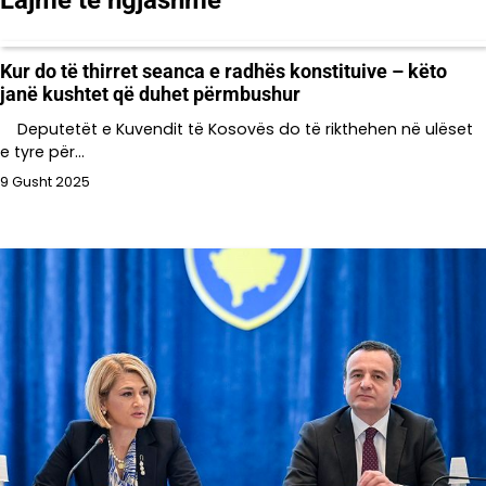
Lajme të ngjashme
Kur do të thirret seanca e radhës konstituive – këto
janë kushtet që duhet përmbushur
Deputetët e Kuvendit të Kosovës do të rikthehen në ulëset
e tyre për…
9 Gusht 2025