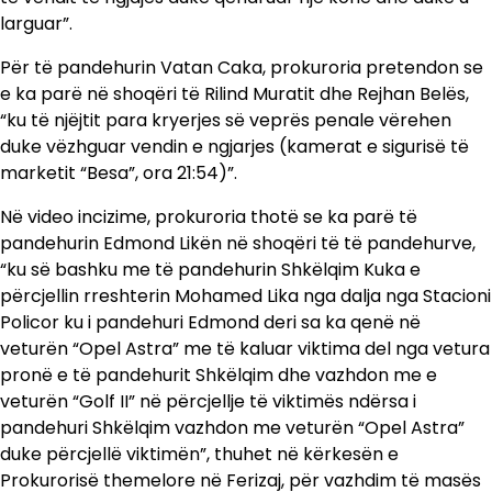
larguar”.
Për të pandehurin Vatan Caka, prokuroria pretendon se
e ka parë në shoqëri të Rilind Muratit dhe Rejhan Belës,
“ku të njëjtit para kryerjes së veprës penale vërehen
duke vëzhguar vendin e ngjarjes (kamerat e sigurisë të
marketit “Besa”, ora 21:54)”.
Në video incizime, prokuroria thotë se ka parë të
pandehurin Edmond Likën në shoqëri të të pandehurve,
“ku së bashku me të pandehurin Shkëlqim Kuka e
përcjellin rreshterin Mohamed Lika nga dalja nga Stacioni
Policor ku i pandehuri Edmond deri sa ka qenë në
veturën “Opel Astra” me të kaluar viktima del nga vetura
pronë e të pandehurit Shkëlqim dhe vazhdon me e
veturën “Golf II” në përcjellje të viktimës ndërsa i
pandehuri Shkëlqim vazhdon me veturën “Opel Astra”
duke përcjellë viktimën”, thuhet në kërkesën e
Prokurorisë themelore në Ferizaj, për vazhdim të masës