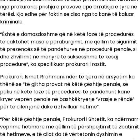
nga prokuroria, prishja e provave apo arratisja e tyre në
tërësi. Kjo edhe për faktin se disa nga ta kanë të kaluar
kriminale.
“Është e domosdoshme që në këtë fazë të procedurës
të caktohet masa e paraburgimit, me qëllim të sigurimit
të prezencës së të pandehurve në procedurë penale, si
dhe zhvillimit në mënyrë të suksesshme të kësaj
procedure”, ka specifikuar prokurori i rastit.
Prokurori, Ismet Rrahmani, ndër të tjera në arsyetim ka
thënë se “të gjitha provat në këtë çështje penale, së
paku në këtë fazë të procedurës, të pandehurit kanë
kryer veprën penale në bashkëkryerje ‘Vrasje e rëndë’
për të cilën janë duke u zhvilluar hetime”.
“Për këtë çështje penale, Prokurori i Shtetit, ka ndërmarr
veprime hetimore me qëllim të përshpejtimit të zbatimit
të hetimeve, e të cilat do të vërtetonin dyshimin e