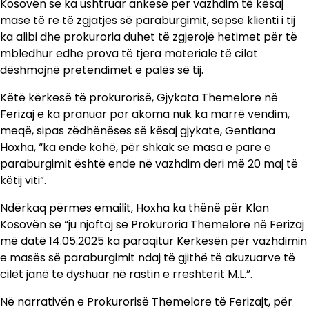
Kosovën se ka ushtruar ankesë për vazhdim të kësaj
mase të re të zgjatjes së paraburgimit, sepse klienti i tij
ka alibi dhe prokuroria duhet të zgjerojë hetimet për të
mbledhur edhe prova të tjera materiale të cilat
dëshmojnë pretendimet e palës së tij.
Këtë kërkesë të prokurorisë, Gjykata Themelore në
Ferizaj e ka pranuar por akoma nuk ka marrë vendim,
meqë, sipas zëdhënëses së kësaj gjykate, Gentiana
Hoxha, “ka ende kohë, për shkak se masa e parë e
paraburgimit është ende në vazhdim deri më 20 maj të
këtij viti”.
Ndërkaq përmes emailit, Hoxha ka thënë për Klan
Kosovën se “ju njoftoj se Prokuroria Themelore në Ferizaj
më datë 14.05.2025 ka paraqitur Kerkesën për vazhdimin
e masës së paraburgimit ndaj të gjithë të akuzuarve të
cilët janë të dyshuar në rastin e rreshterit M.L.”.
Në narrativën e Prokurorisë Themelore të Ferizajt, për