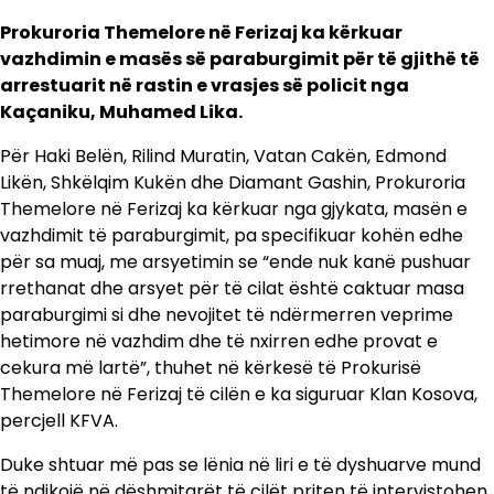
Prokuroria Themelore në Ferizaj ka kërkuar
vazhdimin e masës së paraburgimit për të gjithë të
arrestuarit në rastin e vrasjes së policit nga
Kaçaniku, Muhamed Lika.
Për Haki Belën, Rilind Muratin, Vatan Cakën, Edmond
Likën, Shkëlqim Kukën dhe Diamant Gashin, Prokuroria
Themelore në Ferizaj ka kërkuar nga gjykata, masën e
vazhdimit të paraburgimit, pa specifikuar kohën edhe
për sa muaj, me arsyetimin se “ende nuk kanë pushuar
rrethanat dhe arsyet për të cilat është caktuar masa
paraburgimi si dhe nevojitet të ndërmerren veprime
hetimore në vazhdim dhe të nxirren edhe provat e
cekura më lartë”, thuhet në kërkesë të Prokurisë
Themelore në Ferizaj të cilën e ka siguruar Klan Kosova,
percjell KFVA.
Duke shtuar më pas se lënia në liri e të dyshuarve mund
të ndikojë në dëshmitarët të cilët priten të intervistohen