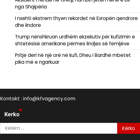
nga Shqipëria
I nxehti ekstrem thyen rekordet në Evropën qendrore
dhe lindore
Trump nënshkruan urdhërin ekzekutiv për kufizimin e
shtetësisë amerikane përmes lindjes së femijëve
Pritje deri në një orë në kufi, Dheu i Bardhë mbetet
pika më e ngarkuar
Kontakt : info@kfvagency.com
Kerko
Kërko
për: