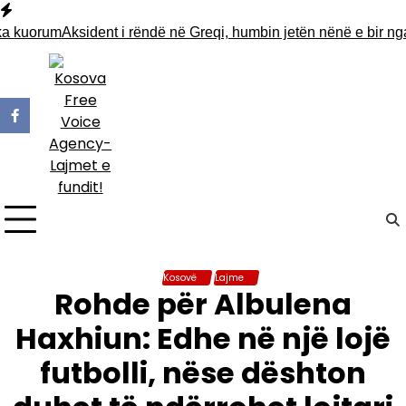
Skip
to
 kuorum
Aksident i rëndë në Greqi, humbin jetën nënë e bir nga 
content
Kosovë
Lajme
Rohde për Albulena
Haxhiun: Edhe në një lojë
futbolli, nëse dështon