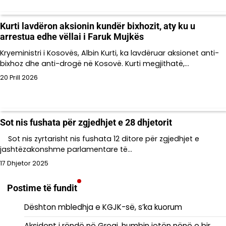
Kurti lavdëron aksionin kundër bixhozit, aty ku u
arrestua edhe vëllai i Faruk Mujkës
Kryeministri i Kosovës, Albin Kurti, ka lavdëruar aksionet anti-
bixhoz dhe anti-drogë në Kosovë. Kurti megjithatë,…
20 Prill 2026
Sot nis fushata për zgjedhjet e 28 dhjetorit
Sot nis zyrtarisht nis fushata 12 ditore për zgjedhjet e
jashtëzakonshme parlamentare të…
17 Dhjetor 2025
Postime të fundit
Dështon mbledhja e KGJK-së, s’ka kuorum
Aksident i rëndë në Greqi, humbin jetën nënë e bir