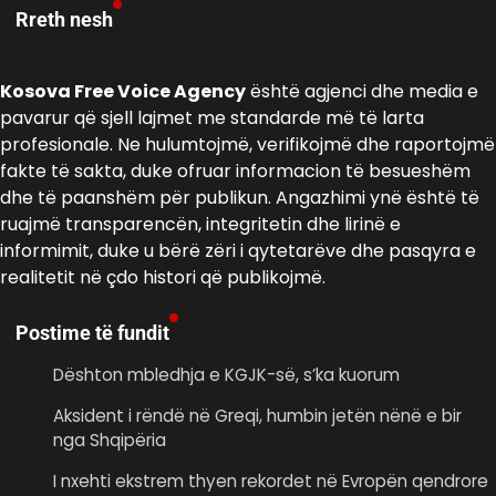
Rreth nesh
Kosova Free Voice Agency
është agjenci dhe media e
pavarur që sjell lajmet me standarde më të larta
profesionale. Ne hulumtojmë, verifikojmë dhe raportojmë
fakte të sakta, duke ofruar informacion të besueshëm
dhe të paanshëm për publikun. Angazhimi ynë është të
ruajmë transparencën, integritetin dhe lirinë e
informimit, duke u bërë zëri i qytetarëve dhe pasqyra e
realitetit në çdo histori që publikojmë.
Postime të fundit
Dështon mbledhja e KGJK-së, s’ka kuorum
Aksident i rëndë në Greqi, humbin jetën nënë e bir
nga Shqipëria
I nxehti ekstrem thyen rekordet në Evropën qendrore