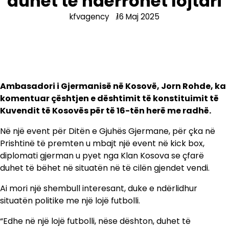
duhet të ndërrohet lojtari
kfvagency
16 Maj 2025
Ambasadori i Gjermanisë në Kosovë, Jorn Rohde, ka
komentuar çështjen e dështimit të konstituimit të
Kuvendit të Kosovës për të 16-tën herë me radhë.
Në një event për Ditën e Gjuhës Gjermane, për çka në
Prishtinë të premten u mbajt një event në kick box,
diplomati gjerman u pyet nga Klan Kosova se çfarë
duhet të bëhet në situatën në të cilën gjendet vendi.
Ai mori një shembull interesant, duke e ndërlidhur
situatën politike me një lojë futbolli.
“Edhe në një lojë futbolli, nëse dështon, duhet të