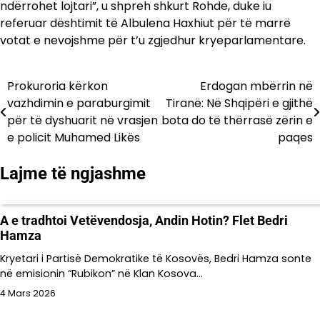
ndërrohet lojtari”, u shpreh shkurt Rohde, duke iu
referuar dështimit të Albulena Haxhiut për të marrë
votat e nevojshme për t’u zgjedhur kryeparlamentare.
Prokuroria kërkon
Erdogan mbërrin në
Lëvizje
vazhdimin e paraburgimit
Tiranë: Në Shqipëri e gjithë
te
për të dyshuarit në vrasjen
bota do të thërrasë zërin e
e policit Muhamed Likës
paqes
postimet
Lajme të ngjashme
A e tradhtoi Vetëvendosja, Andin Hotin? Flet Bedri
Hamza
Kryetari i Partisë Demokratike të Kosovës, Bedri Hamza sonte
në emisionin “Rubikon” në Klan Kosova…
4 Mars 2026