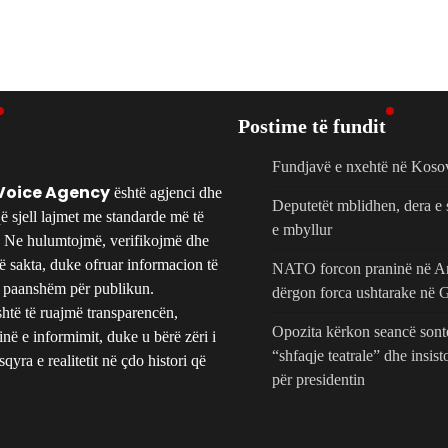
Postime të fundit
Fundjavë e nxehtë në Koso
Voice Agency
është agjenci dhe
Deputetët mblidhen, dera e 
ë sjell lajmet me standarde më të
e mbyllur
e. Ne hulumtojmë, verifikojmë dhe
të sakta, duke ofruar informacion të
NATO forcon praninë në Ark
 paanshëm për publikun.
dërgon forca ushtarake në 
htë të ruajmë transparencën,
Opozita kërkon seancë son
rinë e informimit, duke u bërë zëri i
“shfaqje teatrale” dhe insis
qyra e realitetit në çdo histori që
për presidentin