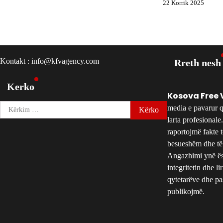
22 Korrik 2025
Kontakt : info@kfvagency.com
Rreth nesh
Kerko
Kosova Free 
Kërko
media e pavarur q
për:
larta profesional
raportojmë fakte 
besueshëm dhe të
Angazhimi ynë ës
integritetin dhe li
qytetarëve dhe pas
publikojmë.