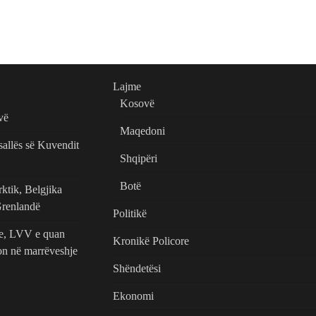
Lajme
Kosovë
vë
Maqedoni
sallës së Kuvendit
Shqipëri
Botë
tik, Belgjika
Grenlandë
Politikë
te, LVV e quan
Kronikë Policore
ton në marrëveshje
Shëndetësi
Ekonomi