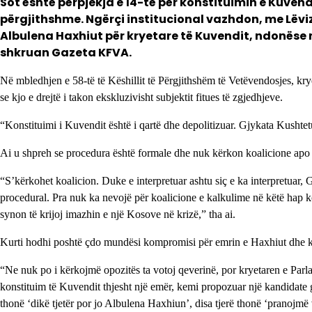
Sot është përpjekja e 14-të për konstituimin e Kuvend
përgjithshme. Ngërçi institucional vazhdon, me Lëv
Albulena Haxhiut për kryetare të Kuvendit, ndonëse 
shkruan Gazeta KFVA.
Në mbledhjen e 58-të të Këshillit të Përgjithshëm të Vetëvendosjes, krye
se kjo e drejtë i takon ekskluzivisht subjektit fitues të zgjedhjeve.
“Konstituimi i Kuvendit është i qartë dhe depolitizuar. Gjykata Kushtetu
Ai u shpreh se procedura është formale dhe nuk kërkon koalicione apo
“S’kërkohet koalicion. Duke e interpretuar ashtu siç e ka interpretuar, 
procedural. Pra nuk ka nevojë për koalicione e kalkulime në këtë hap 
synon të krijoj imazhin e një Kosove në krizë,” tha ai.
Kurti hodhi poshtë çdo mundësi kompromisi për emrin e Haxhiut dhe këmb
“Ne nuk po i kërkojmë opozitës ta votoj qeverinë, por kryetaren e Parl
konstituim të Kuvendit thjesht një emër, kemi propozuar një kandidate g
thonë ‘dikë tjetër por jo Albulena Haxhiun’, disa tjerë thonë ‘pranojmë