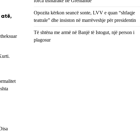
forca ushtarake në Grenlandë
Opozita kërkon seancë sonte, LVV e quan “shfaqje
 atë,
teatrale” dhe insiston në marrëveshje për presidentin
Të shtëna me armë në Banjë të Istogut, një person i
 theksuar
plagosur
Kurti.
ormalitet
oshta
 Disa