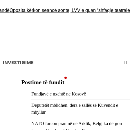
ndë
Opozita kërkon seancë sonte, LVV e quan “shfaqje teatrale” d
INVESTIGIME
Postime të fundit
Fundjavë e nxehtë në Kosovë
Deputetët mblidhen, dera e sallës së Kuvendit e
mbyllur
NATO forcon praninë në Arktik, Belgjika dërgon