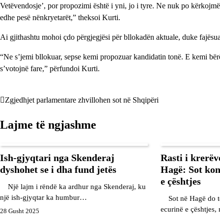
Vetëvendosje’, por propozimi është i yni, jo i tyre. Ne nuk po kërkojm
edhe pesë nënkryetarët,” theksoi Kurti.
Ai gjithashtu mohoi çdo përgjegjësi për bllokadën aktuale, duke fajësu
“Ne s’jemi bllokuar, sepse kemi propozuar kandidatin tonë. E kemi bërë
s’votojnë fare,” përfundoi Kurti.
Zgjedhjet parlamentare zhvillohen sot në Shqipëri
Lëvizje
te
Lajme të ngjashme
postimet
Ish-gjyqtari nga Skenderaj
Rasti i krerë
dyshohet se i dha fund jetës
Hagë: Sot kon
e çështjes
Një lajm i rëndë ka ardhur nga Skenderaj, ku
një ish-gjyqtar ka humbur…
Sot në Hagë do të
ecurinë e çështjes
28 Gusht 2025