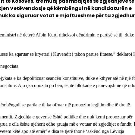
it të Kosovës, tre muaj pas mbajtjes së zgjedhjeve të
izjen Vetëvendosje që këmbëngul në kandidaturën e
nuk ka siguruar votat e mjaftueshme për ta zgjedhur
ministri në detyrë Albin Kurti ritheksoi qëndrimin e partisë së tij, duke
ese ka sqaruar se kryetari i Kuvendit i takon partisë fituese,” deklaroi 
 negociata.
Gjykata e ka depolitizuar seancën konstituive, duke e kthyer atë në një f
konstituiv. Ajo çka opozita po bën, është bllokadë e panevojshme që nd
ënguli se partia e tij ka ofruar një propozim legjitim dhe të drejtë.
amentit. Zgjedhja e qeverisë është politike dhe nuk kemi propozuar për
rua e cila është njëherit edhe gruaja më e votuar në zgjedhjet e fundit.
 vetëm këtë apo atë emër’ e disa të tjerë thonë ‘askënd nga Lëvizja