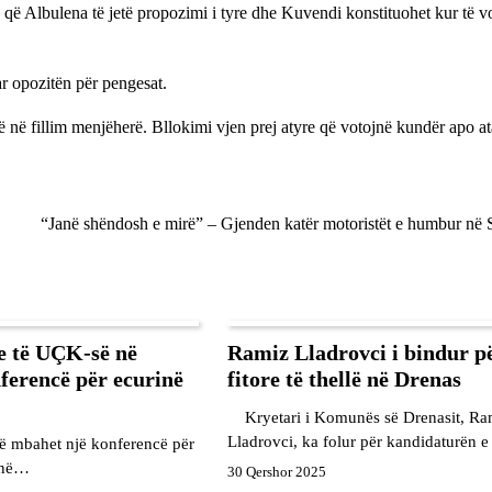
ë që Albulena të jetë propozimi i tyre dhe Kuvendi konstituohet kur të 
ar opozitën për pengesat.
 në fillim menjëherë. Bllokimi vjen prej atyre që votojnë kundër apo at
“Janë shëndosh e mirë” – Gjenden katër motoristët e humbur në 
ve të UÇK-së në
Ramiz Lladrovci i bindur p
ferencë për ecurinë
fitore të thellë në Drenas
Kryetari i Komunës së Drenasit, Ra
Lladrovci, ka folur për kandidaturën e
 mbahet një konferencë për
, në…
30 Qershor 2025