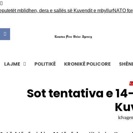
Skip
to
tetët mblidhen, dera e sallës së Kuvendit e mbyllur
NATO forcon
content
LAJME
POLITIKË
KRONIKË POLICORE
SHËN
Ko
Sot tentativa e 14
Ku
kfvage