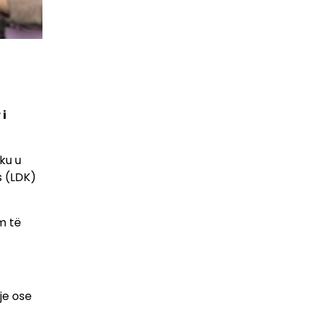
 i
ku u
s (LDK)
m të
je ose