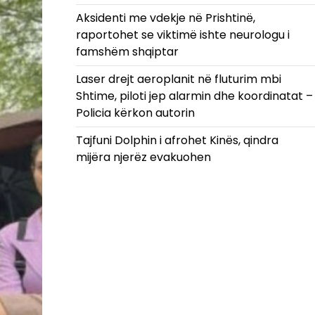
Aksidenti me vdekje në Prishtinë,
raportohet se viktimë ishte neurologu i
famshëm shqiptar
Laser drejt aeroplanit në fluturim mbi
Shtime, piloti jep alarmin dhe koordinatat –
Policia kërkon autorin
Tajfuni Dolphin i afrohet Kinës, qindra
mijëra njerëz evakuohen