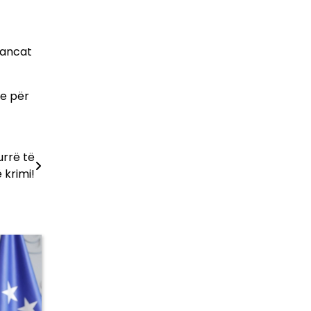
eancat
te për
urrë të
 krimi!