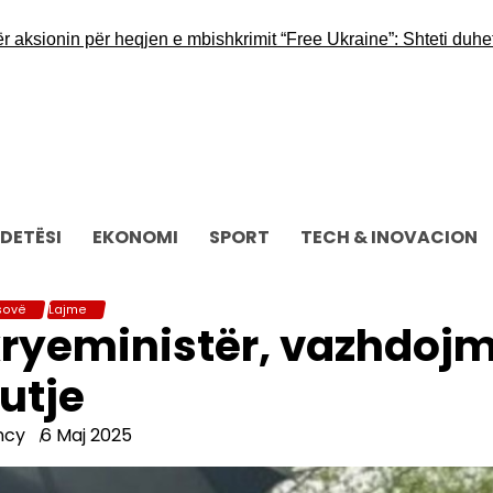
ksionin për heqjen e mbishkrimit “Free Ukraine”: Shteti duhet të r
DETËSI
EKONOMI
SPORT
TECH & INOVACION
sovë
Lajme
 kryeministër, vazhdoj
tutje
ncy
6 Maj 2025