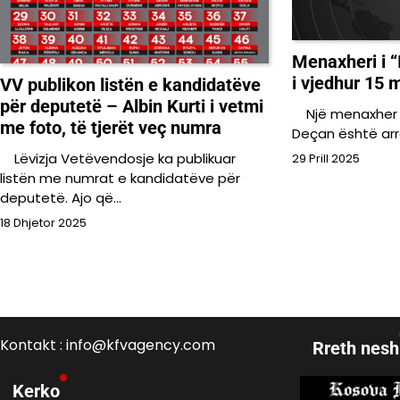
Menaxheri i “
i vjedhur 15 m
VV publikon listën e kandidatëve
për deputetë – Albin Kurti i vetmi
Një menaxher i 
me foto, të tjerët veç numra
Deçan është arre
Lëvizja Vetëvendosje ka publikuar
29 Prill 2025
listën me numrat e kandidatëve për
deputetë. Ajo që…
18 Dhjetor 2025
Kontakt : info@kfvagency.com
Rreth nesh
Kerko