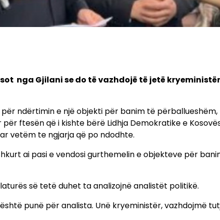
 sot nga Gjilani se do të vazhdojë të jetë kryeministër
për ndërtimin e një objekti për banim të përballueshëm, 
ur për ftesën që i kishte bërë Lidhja Demokratike e Kosovë
usuar vetëm te ngjarja që po ndodhte.
 shkurt ai pasi e vendosi gurthemelin e objekteve për bani
slaturës së tetë duhet ta analizojnë analistët politikë.
o është punë për analista. Unë kryeministër, vazhdojmë tut