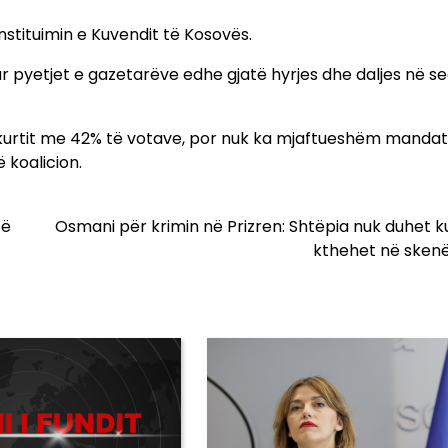
nstituimin e Kuvendit të Kosovës.
 pyetjet e gazetarëve edhe gjatë hyrjes dhe daljes në s
shkurtit me 42% të votave, por nuk ka mjaftueshëm manda
 koalicion.
të
Osmani për krimin në Prizren: Shtëpia nuk duhet k
kthehet në skenë