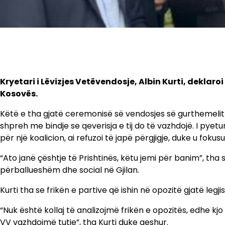
Kryetari i Lëvizjes Vetëvendosje, Albin Kurti, deklaroi
Kosovës.
Këtë e tha gjatë ceremonisë së vendosjes së gurthemelit 
shpreh me bindje se qeverisja e tij do të vazhdojë. I pyet
për një koalicion, ai refuzoi të japë përgjigje, duke u fok
“Ato janë çështje të Prishtinës, këtu jemi për banim”, tha
përballueshëm dhe social në Gjilan.
Kurti tha se frikën e partive që ishin në opozitë gjatë legji
“Nuk është kollaj të analizojmë frikën e opozitës, edhe kj
VV vazhdojmë tutje”, tha Kurti duke qeshur.