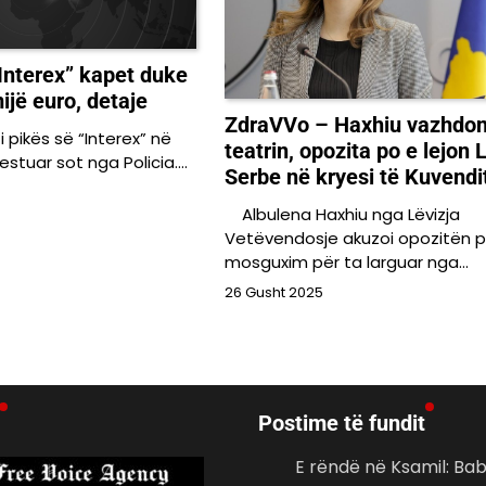
Interex” kapet duke
ijë euro, detaje
ZdraVVo – Haxhiu vazhdo
pikës së “Interex” në
teatrin, opozita po e lejon 
stuar sot nga Policia.…
Serbe në kryesi të Kuvendi
Albulena Haxhiu nga Lëvizja
Vetëvendosje akuzoi opozitën p
mosguxim për ta larguar nga…
26 Gusht 2025
Postime të fundit
E rëndë në Ksamil: Ba