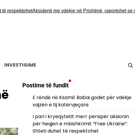
espektohet
Aksidenti me vdekje në Prishtinë, raportohet se vikti
INVESTIGIME
Postime të fundit
më
E rëndë në Ksamil: Babai godet për vdekje
vajzën e tij katërvjeçare
I pari i kryeqytetit merr përsipër aksionin
për heqjen e mbishkrimit “Free Ukraine”:
Shteti duhet të respektohet