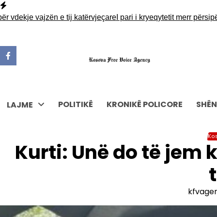
Skip
to
kje vajzën e tij katërvjeçare
I pari i kryeqytetit merr përsipër a
content
POLITIKË
KRONIKË POLICORE
SHËN
LAJME
Ko
Kurti: Unë do të jem
kfvage