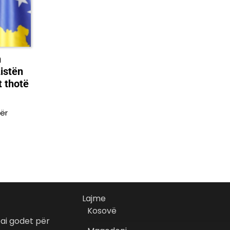
n
Listën
t thotë
ër
Lajme
Kosovë
bai godet për