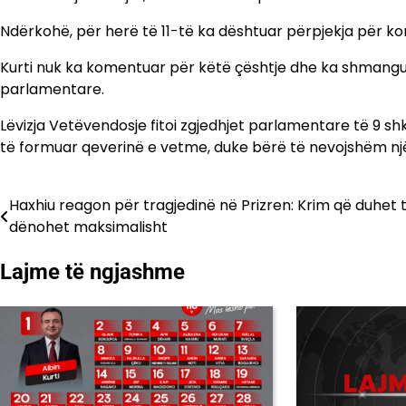
Ndërkohë, për herë të 11-të ka dështuar përpjekja për ko
Kurti nuk ka komentuar për këtë çështje dhe ka shmangur
parlamentare.
Lëvizja Vetëvendosje fitoi zgjedhjet parlamentare të 9 
të formuar qeverinë e vetme, duke bërë të nevojshëm një
Haxhiu reagon për tragjedinë në Prizren: Krim që duhet 
Lëvizje
dënohet maksimalisht
te
Lajme të ngjashme
postimet