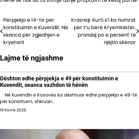
thënë se nuk do ta votojë asnjë propozim të kësaj partie.
Përpjekja e 14-të për
Krasniqi: Kurti s’i ka numrat
Lëvizje
konstituimin e Kuvendit: Nis
për t’u bërë Kryeministër,
te
seanca për zgjedhjen e
prandaj po e përsërit të
kryetarit
njëjtin skenar
postimet
Lajme të ngjashme
Dështon edhe përpjekja e 49 për konstituimin e
Kuvendit, seanca vazhdon të hënën
Në Kuvendin e Kosovës ka dështuar edhe përpjekja e 49-të
për konstituim, shkruan…
19 Korrik 2025