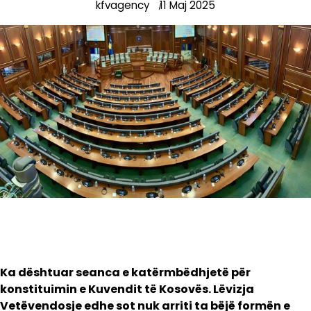
kfvagency
11 Maj 2025
Ka dështuar seanca e katërmbëdhjetë për
konstituimin e Kuvendit të Kosovës. Lëvizja
Vetëvendosje edhe sot nuk arriti ta bëjë formën e