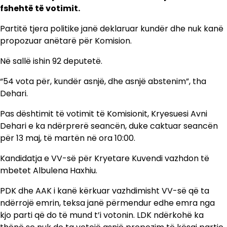
fshehtë të votimit.
Partitë tjera politike janë deklaruar kundër dhe nuk kanë
propozuar anëtarë për Komision.
Në sallë ishin 92 deputetë.
“54 vota për, kundër asnjë, dhe asnjë abstenim”, tha
Dehari.
Pas dështimit të votimit të Komisionit, Kryesuesi Avni
Dehari e ka ndërprerë seancën, duke caktuar seancën
për 13 maj, të martën në ora 10:00.
Kandidatja e VV-së për Kryetare Kuvendi vazhdon të
mbetet Albulena Haxhiu.
PDK dhe AAK i kanë kërkuar vazhdimisht VV-së që ta
ndërrojë emrin, teksa janë përmendur edhe emra nga
kjo parti që do të mund t’i votonin. LDK ndërkohë ka