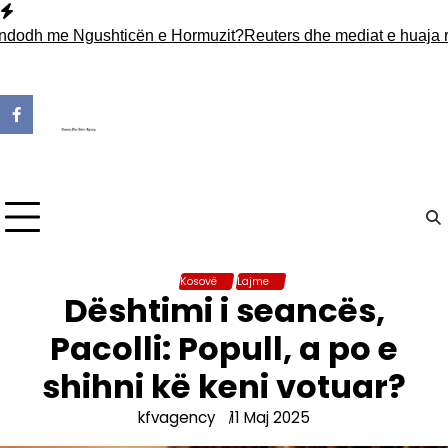
Skip
to
dh me Ngushticën e Hormuzit?
Reuters dhe mediat e huaja rapor
content
Kosovë
Lajme
Dështimi i seancës,
Pacolli: Popull, a po e
shihni kë keni votuar?
kfvagency
11 Maj 2025