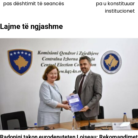
pas dështimit të seancës
pa u konstituuar
postimet
institucionet
Lajme të ngjashme
Radoniqi takon eurodeputeten Loiseau: Rekomandimet