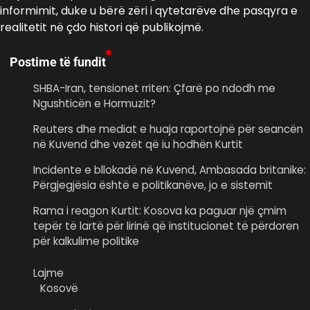
informimit, duke u bërë zëri i qytetarëve dhe pasqyra e
realitetit në çdo histori që publikojmë.
Postime të fundit
SHBA-Iran, tensionet rriten: Çfarë po ndodh me
Ngushticën e Hormuzit?
Reuters dhe mediat e huaja raportojnë për seancën
në Kuvend dhe vezët që iu hodhën Kurtit
Incidente e bllokadë në Kuvend, Ambasada britanike:
Përgjegjësia është e politikanëve, jo e sistemit
Rama i reagon Kurtit: Kosova ka paguar një çmim
tepër të lartë për lirinë që institucionet të përdoren
për kalkulime politike
Lajme
Kosovë