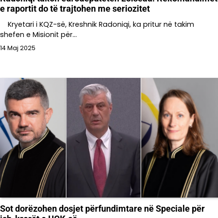
e raportit do të trajtohen me seriozitet
Kryetari i KQZ-së, Kreshnik Radoniqi, ka pritur në takim
shefen e Misionit për…
14 Maj 2025
Sot dorëzohen dosjet përfundimtare në Speciale për