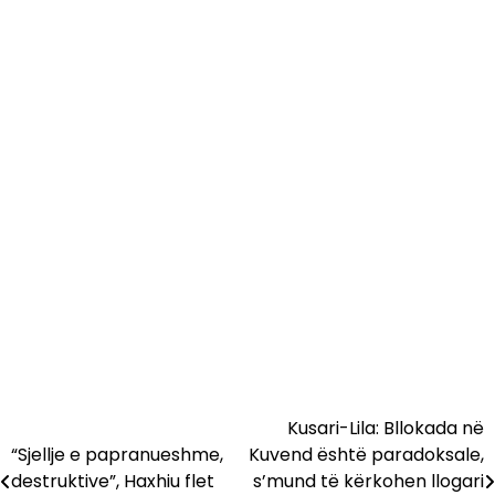
Kusari-Lila: Bllokada në
Lëvizje
“Sjellje e papranueshme,
Kuvend është paradoksale,
te
destruktive”, Haxhiu flet
s’mund të kërkohen llogari