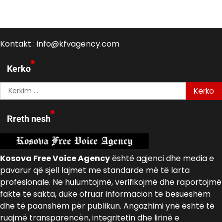
Kontakt : info@kfvagency.com
Kerko
Kërko
për:
Rreth nesh
Kosova Free Voice Agency
është agjenci dhe media e
pavarur që sjell lajmet me standarde më të larta
profesionale. Ne hulumtojmë, verifikojmë dhe raportojmë
fakte të sakta, duke ofruar informacion të besueshëm
dhe të paanshëm për publikun. Angazhimi ynë është të
ruajmë transparencën, integritetin dhe lirinë e