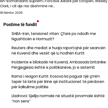
Ish-komandanti suprem i Forcave Aleate për Evropën, Wesley
Clark, i cili dje nisi dëshminë në…
18 Nëntor 2025
Postime të fundit
SHBA-Iran, tensionet rriten: Çfarë po ndodh me
Ngushticën e Hormuzit?
Reuters dhe mediat e huaja raportojnë për seancën
në Kuvend dhe vezët që iu hodhën Kurtit
Incidente e bllokadë në Kuvend, Ambasada britanike:
Përgjegjësia është e politikanëve, jo e sistemit
Rama i reagon Kurtit: Kosova ka paguar një çmim
tepër të lartë për lirinë që institucionet të përdoren
për kalkulime politike
Lladrovci: Sjellja normale në situatë jonormale është
“non sens”