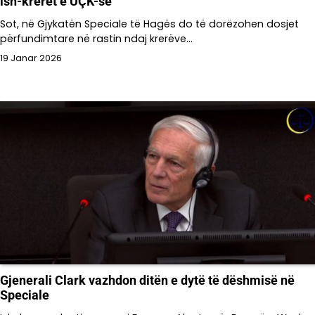
ish-krerët e UÇK-së
Sot, në Gjykatën Speciale të Hagës do të dorëzohen dosjet
përfundimtare në rastin ndaj krerëve…
19 Janar 2026
Gjenerali Clark vazhdon ditën e dytë të dëshmisë në
Speciale