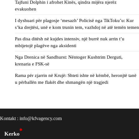
Tajfuni Dolphin i afrohet Kinës, qindra mijëra njerëz
evakuohen
I dyshuari për plagosje ‘mesazh’ Policisë nga TikToku’u: Kur
s’ka drejtësi, unë e kom trunin tem, vazhdoj në atë temën temen
Pas disa ditësh në kujdes intensiv, një burrë nuk arrin t’u
mbijetojë plagëve nga aksidenti
Nga Drenica në Sandhurst: Nëntoger Kushtrim Derguti,
krenaria e FSK-së
Rama për zjarrin në Krujë: Shteti ishte në këmbë, heronjtë tanë
u përballën me flakët dhe shmangën një tragjedi
Kontakt : info@kfvagency.com
Kerko