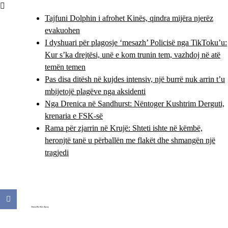
Skip
to
Tajfuni Dolphin i afrohet Kinës, qindra mijëra njerëz
content
evakuohen
I dyshuari për plagosje ‘mesazh’ Policisë nga TikToku’u:
Kur s’ka drejtësi, unë e kom trunin tem, vazhdoj në atë
temën temen
Pas disa ditësh në kujdes intensiv, një burrë nuk arrin t’u
mbijetojë plagëve nga aksidenti
Nga Drenica në Sandhurst: Nëntoger Kushtrim Derguti,
krenaria e FSK-së
Rama për zjarrin në Krujë: Shteti ishte në këmbë,
heronjtë tanë u përballën me flakët dhe shmangën një
tragjedi