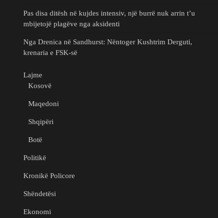
Pas disa ditësh në kujdes intensiv, një burrë nuk arrin t’u
mbijetojë plagëve nga aksidenti
Nga Drenica në Sandhurst: Nëntoger Kushtrim Derguti,
krenaria e FSK-së
Lajme
Kosovë
Maqedoni
Shqipëri
Botë
Politikë
Kronikë Policore
Shëndetësi
Ekonomi