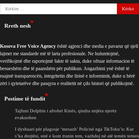
Kërko
për:
Rreth nesh
Kosova Free Voice Agency
është agjenci dhe media e pavarur që sjell
lajmet me standarde më të larta profesionale. Ne hulumtojmë,
verifikojmë dhe raportojmë fakte të sakta, duke ofruar informacion të
besueshëm dhe të paanshëm për publikun. Angazhimi ynë është të
ruajmë transparencën, integritetin dhe lirinë e informimit, duke u bërë
zëri i qytetarëve dhe pasqyra e realitetit në çdo histori që publikojmë.
Postime të fundit
Tajfuni Dolphin i afrohet Kinës, qindra mijëra njerëz
evakuohen
I dyshuari për plagosje ‘mesazh’ Policisë nga TikToku’u: Kur
s’ka drejtësi, unë e kom trunin tem, vazhdoj në atë temën temen