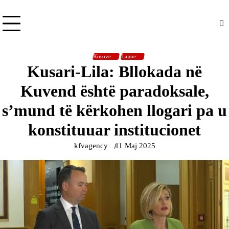
Kosovë
Lajme
Kusari-Lila: Bllokada në
Kuvend është paradoksale,
s’mund të kërkohen llogari pa u
konstituuar institucionet
kfvagency
11 Maj 2025