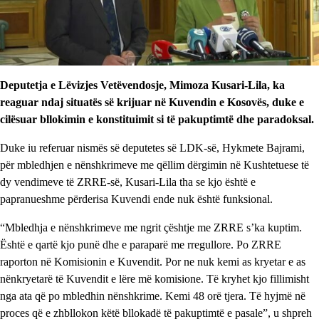
Deputetja e Lëvizjes Vetëvendosje, Mimoza Kusari-Lila, ka
reaguar ndaj situatës së krijuar në Kuvendin e Kosovës, duke e
cilësuar bllokimin e konstituimit si të pakuptimtë dhe paradoksal.
Duke iu referuar nismës së deputetes së LDK-së, Hykmete Bajrami,
për mbledhjen e nënshkrimeve me qëllim dërgimin në Kushtetuese të
dy vendimeve të ZRRE-së, Kusari-Lila tha se kjo është e
papranueshme përderisa Kuvendi ende nuk është funksional.
“Mbledhja e nënshkrimeve me ngrit çështje me ZRRE s’ka kuptim.
Është e qartë kjo punë dhe e paraparë me rregullore. Po ZRRE
raporton në Komisionin e Kuvendit. Por ne nuk kemi as kryetar e as
nënkryetarë të Kuvendit e lëre më komisione. Të kryhet kjo fillimisht
nga ata që po mbledhin nënshkrime. Kemi 48 orë tjera. Të hyjmë në
proces që e zhbllokon këtë bllokadë të pakuptimtë e pasale”, u shpreh