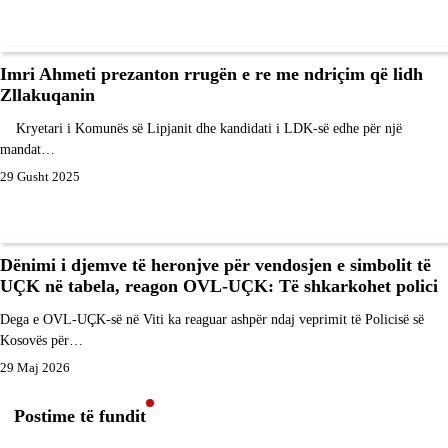
Imri Ahmeti prezanton rrugën e re me ndriçim që lidh
Zllakuqanin
Kryetari i Komunës së Lipjanit dhe kandidati i LDK-së edhe për një
mandat…
29 Gusht 2025
Dënimi i djemve të heronjve për vendosjen e simbolit të
UÇK në tabela, reagon OVL-UÇK: Të shkarkohet polici
Dega e OVL-UÇK-së në Viti ka reaguar ashpër ndaj veprimit të Policisë së
Kosovës për…
29 Maj 2026
Postime të fundit