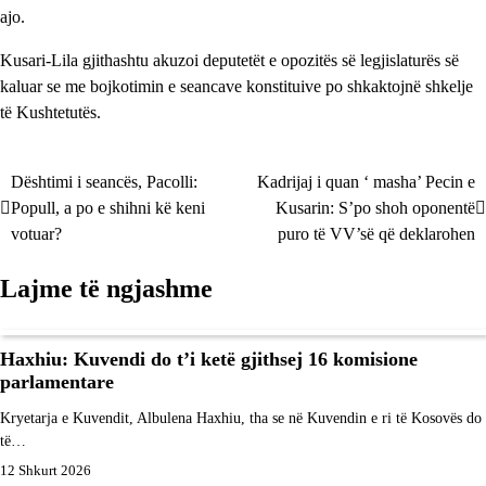
ajo.
Kusari-Lila gjithashtu akuzoi deputetët e opozitës së legjislaturës së
kaluar se me bojkotimin e seancave konstituive po shkaktojnë shkelje
të Kushtetutës.
Dështimi i seancës, Pacolli:
Kadrijaj i quan ‘ masha’ Pecin e
Lëvizje
Popull, a po e shihni kë keni
Kusarin: S’po shoh oponentë
te
votuar?
puro të VV’së që deklarohen
postimet
Lajme të ngjashme
Haxhiu: Kuvendi do t’i ketë gjithsej 16 komisione
parlamentare
Kryetarja e Kuvendit, Albulena Haxhiu, tha se në Kuvendin e ri të Kosovës do
të…
12 Shkurt 2026