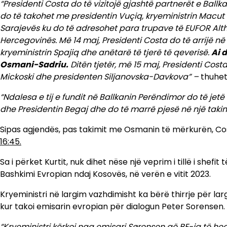
“Presidenti Costa do të vizitojë gjashtë partnerët e Ballk
do të takohet me presidentin Vuçiq, kryeministrin Macut d
Sarajevës ku do të adresohet para trupave të EUFOR Alt
Hercegovinës. Më 14 maj, Presidenti Costa do të arrijë në
kryeministrin Spajiq dhe anëtarë të tjerë të qeverisë.
Ai 
Osmani-Sadriu.
Ditën tjetër, më 15 maj, Presidenti Cost
Mickoski dhe presidenten Siljanovska-Davkova” –
thuhet
“Ndalesa e tij e fundit në Ballkanin Perëndimor do të jet
dhe Presidentin Begaj dhe do të marrë pjesë në një takim
Sipas agjendës, pas takimit me Osmanin të mërkurën, Co
16:45.
Sa i përket Kurtit, nuk dihet nëse një veprim i tillë i shef
Bashkimi Evropian ndaj Kosovës, në verën e vitit 2023.
Kryeministri në largim vazhdimisht ka bërë thirrje për largim
kur takoi emisarin evropian për dialogun Peter Sorensen.
“Kryeministri kërkoi nga emisari Sørensen që BE-ja të h