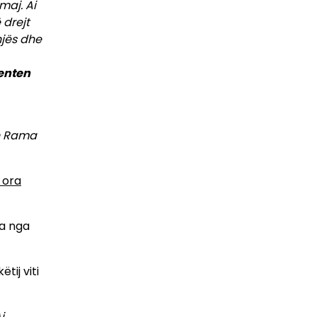
maj. Ai
 drejt
njës dhe
denten
in Rama
 ora
ra nga
tij viti
i