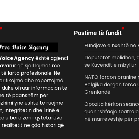
Postime të fundit
Fundjavë e nxehtë në
Deputetët mblidhen, d
Voice Agency
është agjenci
së Kuvendit e mbyllur
avarur që sjell lajmet me
të larta profesionale. Ne
NATO forcon praninë n
erifikojmë dhe raportojmë
Belgjika dërgon forca
, duke ofruar informacion të
Grenlandë
e të paanshëm për
azhimi ynë është të ruajmë
Opozita kërkon seancë
 integritetin dhe lirinë e
quan “shfaqje teatrale
ke u bërë zëri i qytetarëve
në marrëveshje për pr
realitetit në çdo histori që