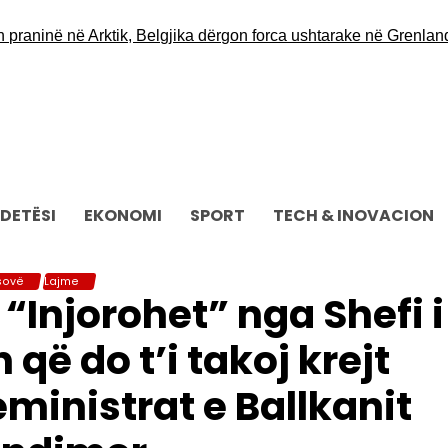
aninë në Arktik, Belgjika dërgon forca ushtarake në Grenlandë
DETËSI
EKONOMI
SPORT
TECH & INOVACION
sovë
Lajme
 “Injorohet” nga Shefi i
 që do t’i takoj krejt
eministrat e Ballkanit