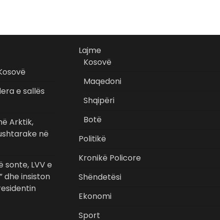
Lajme
Kosovë
 Kosovë
Maqedoni
era e sallës
Shqipëri
Botë
ë Arktik,
 ushtarake në
Politikë
Kronikë Policore
 sonte, LVV e
” dhe insiston
Shëndetësi
esidentin
Ekonomi
Sport