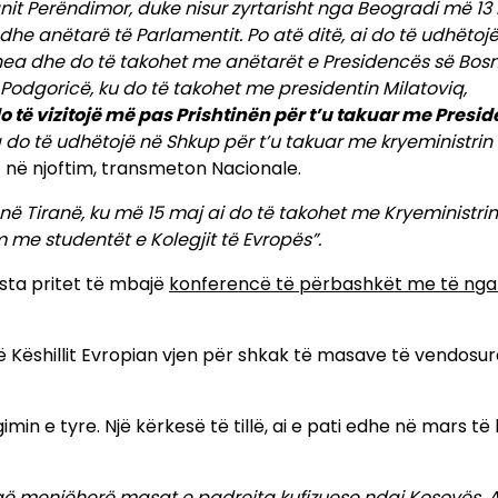
anit Perëndimor, duke nisur zyrtarisht nga Beogradi më 13 
he anëtarë të Parlamentit. Po atë ditë, ai do të udhëtojë
hea dhe do të takohet me anëtarët e Presidencës së Bos
 Podgoricë, ku do të takohet me presidentin Milatoviq,
do të vizitojë më pas Prishtinën për t’u takuar me Presi
a do të udhëtojë në Shkup për t’u takuar me kryeministrin
 në njoftim, transmeton Nacionale.
ë në Tiranë, ku më 15 maj ai do të takohet me Kryeministr
 me studentët e Kolegjit të Evropës”.
sta pritet të mbajë
konferencë të përbashkët me të nga
it të Këshillit Evropian vjen për shkak të masave të vendosu
in e tyre. Një kërkesë të tillë, ai e pati edhe në mars të kë
eqë menjëherë masat e padrejta kufizuese ndaj Kosovës. A