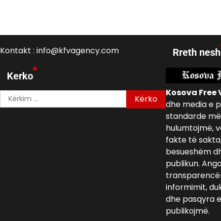
Kontakt : info@kfvagency.com
Rreth nesh
Kerko
Kosova Free 
Kërko
dhe media e p
për:
standarde më 
hulumtojmë, v
fakte të sakta
besueshëm dh
publikun. Ang
transparencën,
informimit, du
dhe pasqyra e 
publikojmë.