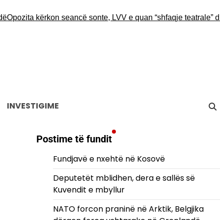
Opozita kërkon seancë sonte, LVV e quan “shfaqje teatrale” dhe 
INVESTIGIME
Postime të fundit
Fundjavë e nxehtë në Kosovë
Deputetët mblidhen, dera e sallës së
Kuvendit e mbyllur
NATO forcon praninë në Arktik, Belgjika