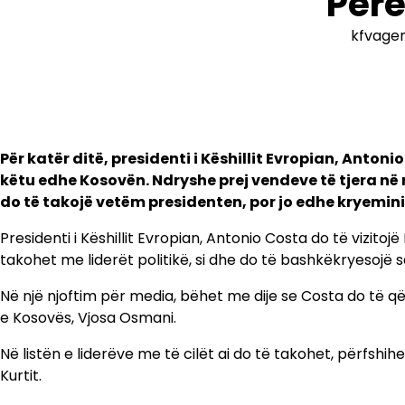
Per
kfvage
Për katër ditë, presidenti i Këshillit Evropian, Anton
këtu edhe Kosovën. Ndryshe prej vendeve të tjera në 
do të takojë vetëm presidenten, por jo edhe kryemini
Presidenti i Këshillit Evropian, Antonio Costa do të vizito
takohet me liderët politikë, si dhe do të bashkëkryesojë s
Në një njoftim për media, bëhet me dije se Costa do të q
e Kosovës, Vjosa Osmani.
Në listën e liderëve me të cilët ai do të takohet, përfshih
Kurtit.