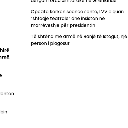
dërgon forca ushtarake në Grenlandë
Opozita kërkon seancë sonte, LVV e quan
“shfaqje teatrale” dhe insiston në
marrëveshje për presidentin
Të shtëna me armë në Banjë të Istogut, një
person i plagosur
hirë
shmë,
ë
identen
lbin