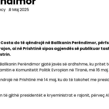
ëndimor
ncy
9 Maj 2025
io Costa do të qëndrojë në Ballkanin Perëndimor, përfs
rajon, ai në Prishtinë sipas agjendës së publikuar ta
strin.
jë Ballkanin Perëndimor gjatë javës së ardhshme, ku pritet t
amitin e Komunitetit Politik Evropian në Tiranë, më 16 maj.
ëndrojë në Prishtinë më 14 maj, ku do të takohet me pres
en të gjithë presidentët e kryeministrat e rajonit, përveç A