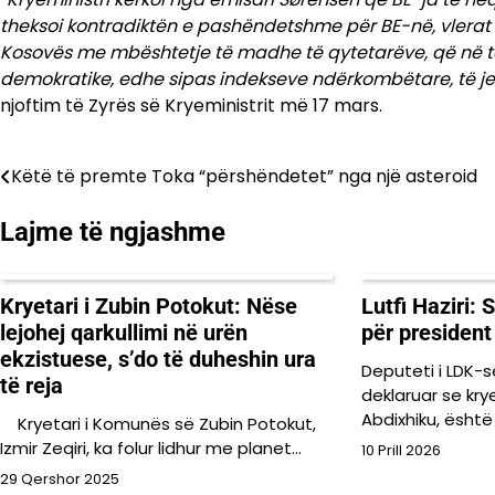
theksoi kontradiktën e pashëndetshme për BE-në, vlerat
Kosovës me mbështetje të madhe të qytetarëve, që në t
demokratike, edhe sipas indekseve ndërkombëtare, të je
njoftim të Zyrës së Kryeministrit më 17 mars.
Këtë të premte Toka “përshëndetet” nga një asteroid
Lëvizje
te
Lajme të ngjashme
postimet
Kryetari i Zubin Potokut: Nëse
Lutfi Haziri:
lejohej qarkullimi në urën
për president
ekzistuese, s’do të duheshin ura
Deputeti i LDK-së,
të reja
deklaruar se krye
Abdixhiku, është
Kryetari i Komunës së Zubin Potokut,
Izmir Zeqiri, ka folur lidhur me planet…
10 Prill 2026
29 Qershor 2025