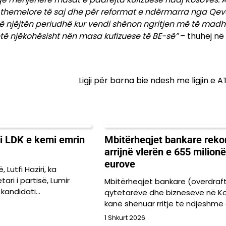
 themelore të saj dhe për reformat e ndërmarra nga Qev
ë njëjtën periudhë kur vendi shënon ngritjen më të mad
të njëkohësisht nën masa kufizuese të BE-së”
– thuhej në 
Ligji për barna bie ndesh me ligjin e 
 Si LDK e kemi emrin
Mbitërheqjet bankare reko
arrijnë vlerën e 655 milionë
eurove
 Lutfi Haziri, ka
tari i partisë, Lumir
Mbitërheqjet bankare (overdraft
 kandidati…
qytetarëve dhe bizneseve në K
kanë shënuar rritje të ndjeshme
1 Shkurt 2026