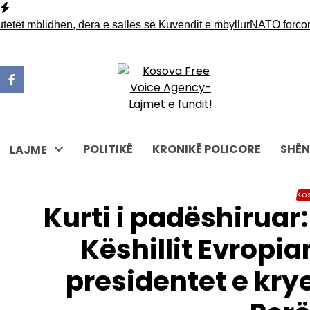
Skip
to
ët mblidhen, dera e sallës së Kuvendit e mbyllur
NATO forcon pr
content
POLITIKË
KRONIKË POLICORE
SHËN
LAJME
Ko
Kurti i padëshiruar:
Këshillit Evropian
presidentet e kry