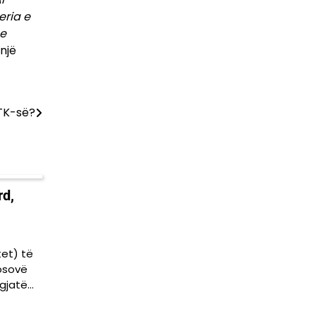
eria e
he
një
ATK-së?
rd,
et) të
osovë
 gjatë…