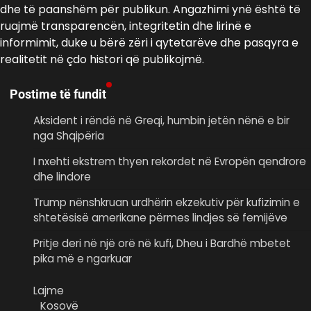
dhe të paanshëm për publikun. Angazhimi ynë është të
ruajmë transparencën, integritetin dhe lirinë e
informimit, duke u bërë zëri i qytetarëve dhe pasqyra e
realitetit në çdo histori që publikojmë.
Postime të fundit
Aksident i rëndë në Greqi, humbin jetën nënë e bir
nga Shqipëria
I nxehti ekstrem thyen rekordet në Evropën qendrore
dhe lindore
Trump nënshkruan urdhërin ekzekutiv për kufizimin e
shtetësisë amerikane përmes lindjes së femijëve
Pritje deri në një orë në kufi, Dheu i Bardhë mbetet
pika më e ngarkuar
Lajme
Kosovë