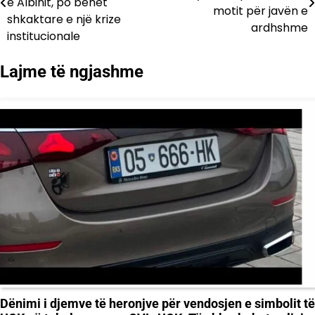
e Albinit, po bëhet
motit për javën e
shkaktare e një krize
postimet
ardhshme
institucionale
Lajme të ngjashme
Dënimi i djemve të heronjve për vendosjen e simbolit të