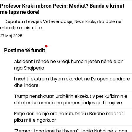
Profesor Kraki mbron Pecin: Mediat? Banda e krimit
me laps në dorë!
Deputeti i Lëvizjes Vetëvendosje, Nezir Kraki, i ka dalë në
mbrojtje ministrit të…
27 Maj 2025
Postime të fundit
Aksident i rëndë në Greqi, humbin jetën nënë e bir
nga Shqipëria
I nxehti ekstrem thyen rekordet në Evropën qendrore
dhe lindore
Trump nënshkruan urdhërin ekzekutiv për kufizimin e
shtetësisë amerikane përmes lindjes së femijëve
Pritje deri në një orë në kufi, Dheu i Bardhë mbetet
pika më e ngarkuar
“Zemrat tona janë të thyera”, Lagjja Nuhaj në zi pas