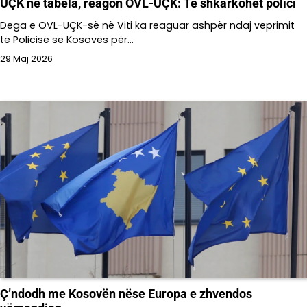
UÇK në tabela, reagon OVL-UÇK: Të shkarkohet polici
Dega e OVL-UÇK-së në Viti ka reaguar ashpër ndaj veprimit
të Policisë së Kosovës për…
29 Maj 2026
Ç’ndodh me Kosovën nëse Europa e zhvendos