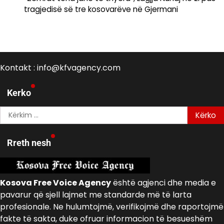
tragjedisë së tre kosovarëve në Gjermani
Kontakt : info@kfvagency.com
Kerko
Kërko
për:
Rreth nesh
Kosova Free Voice Agency
është agjenci dhe media e
pavarur që sjell lajmet me standarde më të larta
profesionale. Ne hulumtojmë, verifikojmë dhe raportojmë
fakte të sakta, duke ofruar informacion të besueshëm