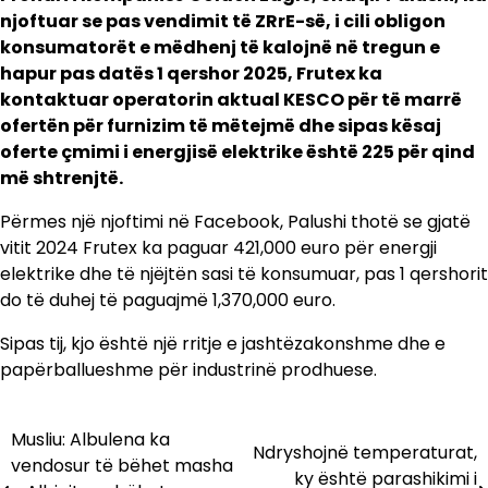
njoftuar se pas vendimit të ZRrE-së, i cili obligon
konsumatorët e mëdhenj të kalojnë në tregun e
hapur pas datës 1 qershor 2025, Frutex ka
kontaktuar operatorin aktual KESCO për të marrë
ofertën për furnizim të mëtejmë dhe sipas kësaj
oferte çmimi i energjisë elektrike është 225 për qind
më shtrenjtë.
Përmes një njoftimi në Facebook, Palushi thotë se gjatë
vitit 2024 Frutex ka paguar 421,000 euro për energji
elektrike dhe të njëjtën sasi të konsumuar, pas 1 qershorit
do të duhej të paguajmë 1,370,000 euro.
Sipas tij, kjo është një rritje e jashtëzakonshme dhe e
papërballueshme për industrinë prodhuese.
Musliu: Albulena ka
Lëvizje
Ndryshojnë temperaturat,
vendosur të bëhet masha
ky është parashikimi i
te