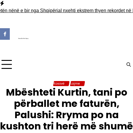
Skip
to
ënë e bir nga Shqipëria
I nxehti ekstrem thyen rekordet në Evro
content
Kosovë
Lajme
Mbështeti Kurtin, tani po
përballet me faturën,
Palushi: Rryma po na
kushton tri herë më shumë