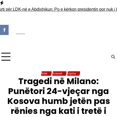
Skip
to
i për LDK-në e Abdixhikun: Po e kërkon presidentin por nuk i ka
content
Botë
Kosovë
Lajme
Tragedi në Milano:
Punëtori 24-vjeçar nga
Kosova humb jetën pas
rënies nga kati i tretë i