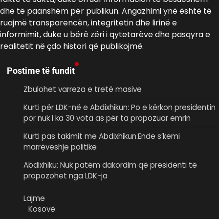
dhe të paanshëm për publikun. Angazhimi ynë është të
ruajmë transparencën, integritetin dhe lirinë e
informimit, duke u bërë zëri i qytetarëve dhe pasqyra e
realitetit në çdo histori që publikojmë.
Postime të fundit
Zbulohet varreza e tretë masive
Kurti për LDK-në e Abdixhikun: Po e kërkon presidentin
por nuk i ka 30 vota as për ta propozuar emrin
Kurti pas takimit me Abdixhikun:Ende s’kemi
marrëveshje politike
Abdixhiku: Nuk patëm dakordim që presidenti të
propozohet nga LDK-ja
Lajme
Kosovë