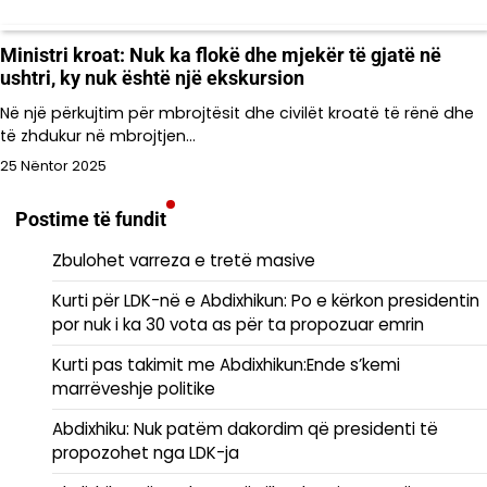
Ministri kroat: Nuk ka flokë dhe mjekër të gjatë në
ushtri, ky nuk është një ekskursion
Në një përkujtim për mbrojtësit dhe civilët kroatë të rënë dhe
të zhdukur në mbrojtjen…
25 Nëntor 2025
Postime të fundit
Zbulohet varreza e tretë masive
Kurti për LDK-në e Abdixhikun: Po e kërkon presidentin
por nuk i ka 30 vota as për ta propozuar emrin
Kurti pas takimit me Abdixhikun:Ende s’kemi
marrëveshje politike
Abdixhiku: Nuk patëm dakordim që presidenti të
propozohet nga LDK-ja