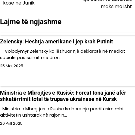
kosë në Junik
maksimalisht
postimet
Lajme të ngjashme
Zelensky: Heshtja amerikane i jep krah Putinit
Volodymyr Zelensky ka lëshuar një deklaratë në mediat
sociale pas sulmit me dron…
25 Maj 2025
Ministria e Mbrojtjes e Rusisë: Forcat tona janë afër
shkatërrimit total të trupave ukrainase në Kursk
Ministria e Mbrojtjes e Rusisë ka bërë një përditësim mbi
aktivitetin ushtarak në rajonin…
20 Prill 2025