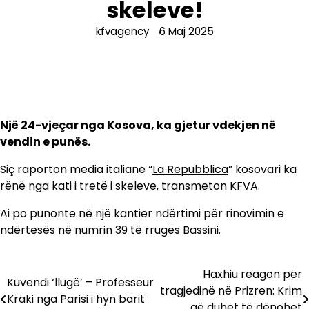
skeleve!
kfvagency
6 Maj 2025
Një 24-vjeçar nga Kosova, ka gjetur vdekjen në
vendin e punës.
Siç raporton media italiane “
La Repubblica
” kosovari ka
rënë nga kati i tretë i skeleve, transmeton KFVA.
Ai po punonte në një kantier ndërtimi për rinovimin e
ndërtesës në numrin 39 të rrugës Bassini.
Haxhiu reagon për
Lëvizje
Kuvendi ‘llugë’ – Professeur
tragjedinë në Prizren: Krim
Kraki nga Parisi i hyn barit
te
që duhet të dënohet