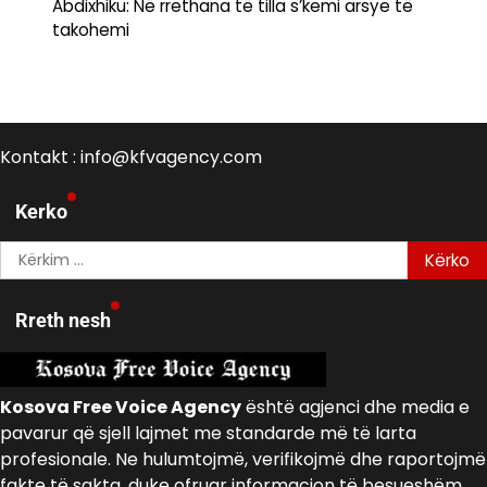
Abdixhiku: Në rrethana të tilla s’kemi arsye të
takohemi
Kontakt : info@kfvagency.com
Kerko
Kërko
për:
Rreth nesh
Kosova Free Voice Agency
është agjenci dhe media e
pavarur që sjell lajmet me standarde më të larta
profesionale. Ne hulumtojmë, verifikojmë dhe raportojmë
fakte të sakta, duke ofruar informacion të besueshëm