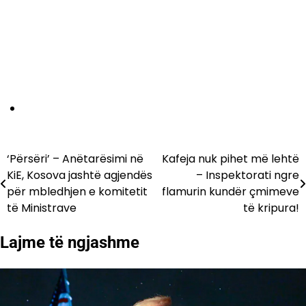
‘Përsëri’ – Anëtarësimi në
Kafeja nuk pihet më lehtë
Lëvizje
KiE, Kosova jashtë agjendës
– Inspektorati ngre
te
për mbledhjen e komitetit
flamurin kundër çmimeve
të Ministrave
të kripura!
postimet
Lajme të ngjashme