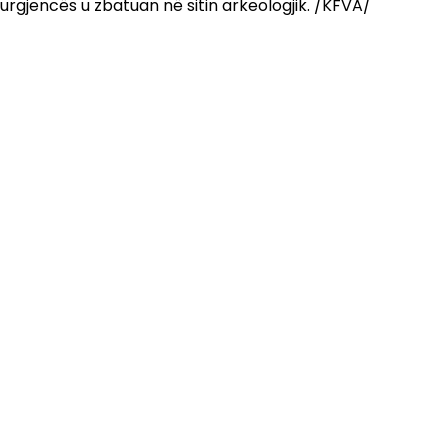
urgjencës u zbatuan në sitin arkeologjik. /KFVA/