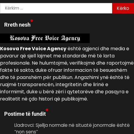
Kërko
për:
Rreth nesh
Kosova Free Voice Agency
është agjenci dhe media e
pavarur që sjell lajmet me standarde më të larta
profesionale. Ne hulumtojmë, verifikojmë dhe raportojmë
fakte të sakta, duke ofruar informacion të besueshëm
dhe të paanshëm për publikun. Angazhimi ynë është të
ruajmë transparencën, integritetin dhe lirinë e
informimit, duke u bërë zëri i qytetarëve dhe pasqyra e
realitetit në çdo histori që publikojmë.
Postime të fundit
Lladrovci: Sjellja normale në situatë jonormale është
“non sens”