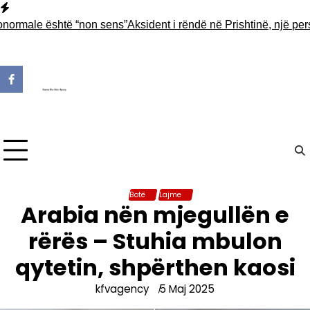
Skip
to
ale është “non sens”
Aksident i rëndë në Prishtinë, një person h
content
Botë
Lajme
Arabia nën mjegullën e
rërës – Stuhia mbulon
qytetin, shpërthen kaosi
kfvagency
5 Maj 2025