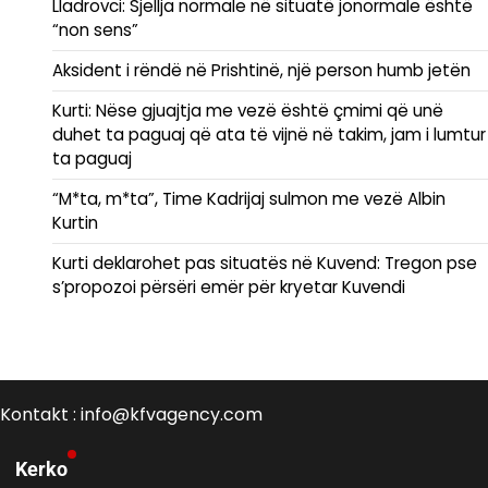
Lladrovci: Sjellja normale në situatë jonormale është
“non sens”
Aksident i rëndë në Prishtinë, një person humb jetën
Kurti: Nëse gjuajtja me vezë është çmimi që unë
duhet ta paguaj që ata të vijnë në takim, jam i lumtur
ta paguaj
“M*ta, m*ta”, Time Kadrijaj sulmon me vezë Albin
Kurtin
Kurti deklarohet pas situatës në Kuvend: Tregon pse
s’propozoi përsëri emër për kryetar Kuvendi
Kontakt : info@kfvagency.com
Kerko