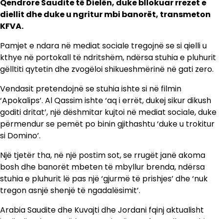
Qendrore Saudite të Dielën, duke bllokuar rrezet e
diellit dhe duke u ngritur mbi banorët, transmeton
KFVA.
Pamjet e ndara në mediat sociale tregojnë se si qielli u
kthye në portokall të ndritshëm, ndërsa stuhia e pluhurit
gëlltiti qytetin dhe zvogëloi shikueshmërinë në gati zero.
Vendasit pretendojnë se stuhia ishte si në filmin
‘Apokalips’. Al Qassim ishte ‘aq i errët, dukej sikur dikush
goditi dritat’, një dëshmitar kujtoi në mediat sociale, duke
përmendur se pemët po binin gjithashtu ‘duke u trokitur
si Domino’.
Një tjetër tha, në një postim sot, se rrugët janë akoma
bosh dhe banorët mbeten të mbyllur brenda, ndërsa
stuhia e pluhurit lë pas një ‘gjurmë të prishjes’ dhe ‘nuk
tregon asnjë shenjë të ngadalësimit’.
Arabia Saudite dhe Kuvajti dhe Jordani fqinj aktualisht