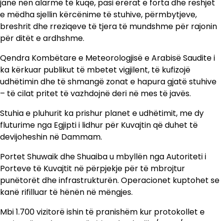
janë nën alarme të kuqe, pasi erërat e forta dhe reshjet
e mëdha sjellin kërcënime të stuhive, përmbytjeve,
breshrit dhe rreziqeve të tjera të mundshme për rajonin
për ditët e ardhshme.
Qendra Kombëtare e Meteorologjisë e Arabisë Saudite i
ka kërkuar publikut të mbetet vigjilent, të kufizojë
udhëtimin dhe të shmangë zonat e hapura gjatë stuhive
– të cilat pritet të vazhdojnë deri në mes të javës.
Stuhia e pluhurit ka prishur planet e udhëtimit, me dy
fluturime nga Egjipti i lidhur për Kuvajtin që duhet të
devijoheshin në Dammam.
Portet Shuwaik dhe Shuaiba u mbyllën nga Autoriteti i
Porteve të Kuvajtit në përpjekje për të mbrojtur
punëtorët dhe infrastrukturën. Operacionet kuptohet se
kanë rifilluar të hënën në mëngjes.
Mbi 1.700 vizitorë ishin të pranishëm kur protokollet e