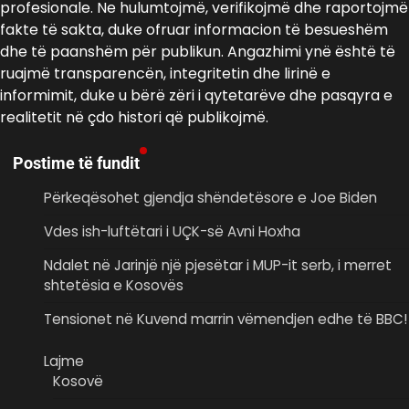
profesionale. Ne hulumtojmë, verifikojmë dhe raportojmë
fakte të sakta, duke ofruar informacion të besueshëm
dhe të paanshëm për publikun. Angazhimi ynë është të
ruajmë transparencën, integritetin dhe lirinë e
informimit, duke u bërë zëri i qytetarëve dhe pasqyra e
realitetit në çdo histori që publikojmë.
Postime të fundit
Përkeqësohet gjendja shëndetësore e Joe Biden
Vdes ish-luftëtari i UÇK-së Avni Hoxha
Ndalet në Jarinjë një pjesëtar i MUP-it serb, i merret
shtetësia e Kosovës
Tensionet në Kuvend marrin vëmendjen edhe të BBC!
Lajme
Kosovë