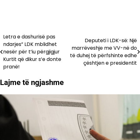
Letra e dashurisë pas
Lëvizje
Deputeti i LDK-së: Një
ndarjes” LDK mblidhet
marrëveshje me VV-në do
te
nesër për t’iu përgjigjur
të duhej të përfshinte edhe
Kurtit që dikur s’e donte
postimet
çështjen e presidentit
pranë!
Lajme të ngjashme