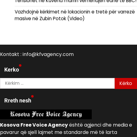
Tensionet në Kuvend marrin vëmendjen edhe të BBC!
Vazhdojnë kërkimet në lokacionin e tretë për varrezë
masive në Zubin Potok (Video)
Kontakt : info@kfvagency.com
Kerko
Kërko
për:
Rreth nesh
Kosova Free Voice Agency
është agjenci dhe media e
pavarur që sjell lajmet me standarde më të larta