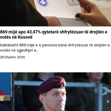
869 mijë apo 43,47% qytetarë shfrytëzuan të drejtën e
votës në Kosovë
Saktësisht 869 mijë e 4 persona kanë shfrytëzuar të drejtën e
votës në zgjedhjet e…
28 Dhjetor 2025