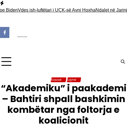
Skip
to
den
Vdes ish-luftëtari i UÇK-së Avni Hoxha
Ndalet në Jarinjë një 
content
Kosovë
Lajme
“Akademiku” i paakademi
– Bahtiri shpall bashkimin
kombëtar nga foltorja e
koalicionit