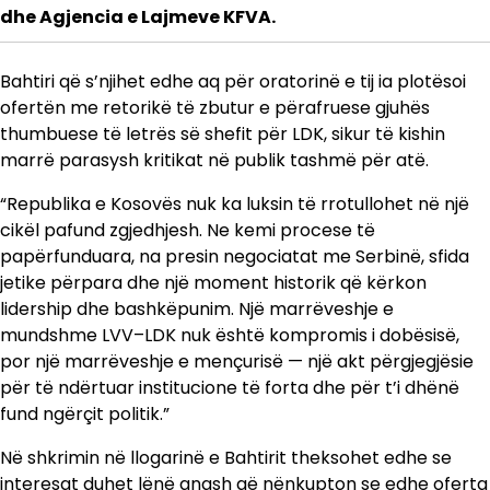
dhe Agjencia e Lajmeve KFVA.
Bahtiri që s’njihet edhe aq për oratorinë e tij ia plotësoi
ofertën me retorikë të zbutur e përafruese gjuhës
thumbuese të letrës së shefit për LDK, sikur të kishin
marrë parasysh kritikat në publik tashmë për atë.
“Republika e Kosovës nuk ka luksin të rrotullohet në një
cikël pafund zgjedhjesh. Ne kemi procese të
papërfunduara, na presin negociatat me Serbinë, sfida
jetike përpara dhe një moment historik që kërkon
lidership dhe bashkëpunim. Një marrëveshje e
mundshme LVV–LDK nuk është kompromis i dobësisë,
por një marrëveshje e mençurisë — një akt përgjegjësie
për të ndërtuar institucione të forta dhe për t’i dhënë
fund ngërçit politik.”
Në shkrimin në llogarinë e Bahtirit theksohet edhe se
interesat duhet lënë anash që nënkupton se edhe oferta