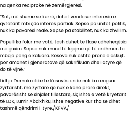
na qenka reciproke në zemërgjerësi.
“Sot, më shumë se kurrë, duhet vendosur interesin e
qytetarit mbi çdo interes partiak. Sepse pa unitet politik,
nuk ka pavarësi reale. Sepse pa stabilitet, nuk ka zhvillim.
Populli ka folur me votë, tash duhet të flasë udhëheqësia
me guxim. Sepse nuk mund të lejojmë që të ardhmen ta
mbajë peng e kaluara. Kosova nuk është pronë e askujt,
por amanet i gjeneratave që sakrifikuan dhe i atyre që
do të vijnë.”
Lidhja Demokratike të Kosovës ende nuk ka reaguar
zyrtarisht, me zyrtarë që nuk e kanë prerë direkt,
pavarësisht se sinjalet fillestare, siç ishte e vetë kryetarit
të LDK, Lumir Abdixhiku, ishte negative kur tha se dihet
tashmë qëndrimi i tyre./KFVA/