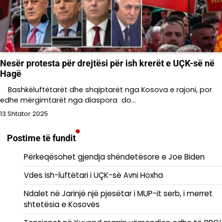
Nesër protesta për drejtësi për ish krerët e UÇK-së në
Hagë
Bashkëluftëtarët dhe shqiptarët nga Kosova e rajoni, por
edhe mërgimtarët nga diaspora do…
13 Shtator 2025
Postime të fundit
Përkeqësohet gjendja shëndetësore e Joe Biden
Vdes ish-luftëtari i UÇK-së Avni Hoxha
Ndalet në Jarinjë një pjesëtar i MUP-it serb, i merret
shtetësia e Kosovës