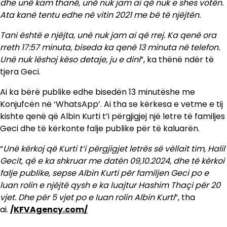
dhe unë kam thanë, unë nuk jam ai që nuk e shes votën.
Ata kanë tentu edhe në vitin 2021 me bë të njëjtën.
Tani është e njëjta, unë nuk jam ai që rrej. Ka qenë ora
rreth 17:57 minuta, biseda ka qenë 13 minuta në telefon.
Unë nuk lëshoj këso detaje, ju e dini
”, ka thënë ndër të
tjera Geci.
Ai ka bërë publike edhe bisedën 13 minutëshe me
Konjufcën në ‘WhatsApp’. Ai tha se kërkesa e vetme e tij
kishte qenë që Albin Kurti t’i përgjigjej një letre të familjes
Geci dhe të kërkonte falje publike për të kaluarën.
“
Unë kërkoj që Kurti t’i përgjigjet letrës së vëllait tim, Halil
Gecit, që e ka shkruar me datën 09,10.2024, dhe të kërkoi
falje publike, sepse Albin Kurti për familjen Geci po e
luan rolin e njëjtë qysh e ka luajtur Hashim Thaçi për 20
vjet. Dhe për 5 vjet po e luan rolin Albin Kurti
”, tha
ai.
/
KFVAgency.com/