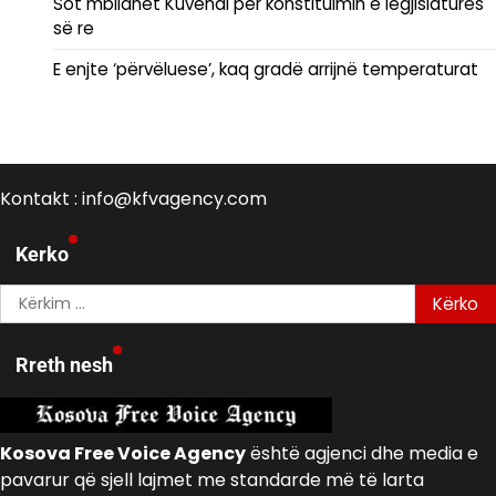
Sot mblidhet Kuvendi për konstituimin e legjislaturës
së re
E enjte ‘përvëluese’, kaq gradë arrijnë temperaturat
Kontakt : info@kfvagency.com
Kerko
Kërko
për:
Rreth nesh
Kosova Free Voice Agency
është agjenci dhe media e
pavarur që sjell lajmet me standarde më të larta