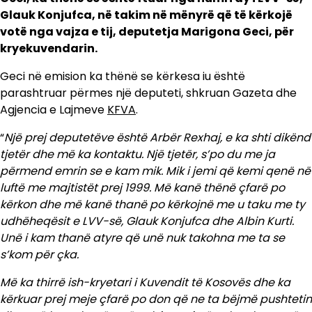
Glauk Konjufca, në takim në mënyrë që të kërkojë
votë nga vajza e tij, deputetja Marigona Geci, për
kryekuvendarin.
Geci në emision ka thënë se kërkesa iu është
parashtruar përmes një deputeti, shkruan Gazeta dhe
Agjencia e Lajmeve
KFVA
.
“
Një prej deputetëve është Arbër Rexhaj, e ka shti dikënd
tjetër dhe më ka kontaktu. Një tjetër, s’po du me ja
përmend emrin se e kam mik. Mik i jemi që kemi qenë në
luftë me majtistët prej 1999. Më kanë thënë çfarë po
kërkon dhe më kanë thanë po kërkojnë me u taku me ty
udhëheqësit e LVV-së, Glauk Konjufca dhe Albin Kurti.
Unë i kam thanë atyre që unë nuk takohna me ta se
s’kom për çka.
Më ka thirrë ish-kryetari i Kuvendit të Kosovës dhe ka
kërkuar prej meje çfarë po don që ne ta bëjmë pushtetin