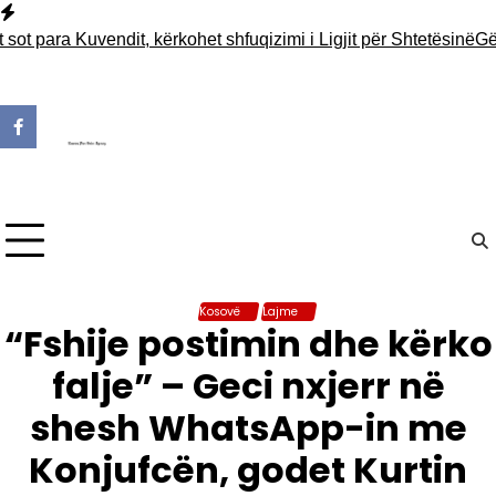
Skip
to
para Kuvendit, kërkohet shfuqizimi i Ligjit për Shtetësinë
Gërmime
content
Kosovë
Lajme
“Fshije postimin dhe kërko
falje” – Geci nxjerr në
shesh WhatsApp-in me
Konjufcën, godet Kurtin