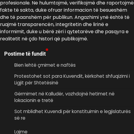
profesionale. Ne hulumtojmë, verifikojmë dhe raportojmë
fakte të sakta, duke ofruar informacion të besueshëm
dhe të paanshëm për publikun. Angazhimi ynë është të
ruajmë transparencën, integritetin dhe lirinë e
informimit, duke u bërë zëri i qytetarëve dhe pasqyra e
realitetit në çdo histori që publikojmë.
Postime të fundit
Bien lehtë çmimet e naftës
Protestohet sot para Kuvendit, kërkohet shfuqizimi i
Ligjit për Shtetësinë
Gërmimet në Kalludër, vazhdojnë hetimet në
lokacionin e tretë
Sot mblidhet Kuvendi për konstituimin e legjislaturës
së re
Lajme