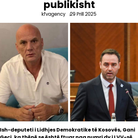
publikisht
kfvagency
29 Prill 2025
Ish-deputeti i Lidhjes Demokratike të Kosovës, Gani
Geci, ka thënë se është ftuar nga numri dy i LVV-së,