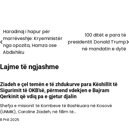
Haradinaj i hapur për
Lëvizje
100 ditët e para të
marrëveshje: Kryeministër
presidentit Donald Trump
te
nga opozita, Hamza ose
në mandatin e dytë
Abdixhiku
postimet
Lajme të ngjashme
Ziadeh e çel temën e të zhdukurve para Këshillit të
Sigurimit të OKB’së, përmend vdekjen e Bajram
Qerkinit që vdiq pa e gjetur djalin
Shefja e misionit të Kombeve të Bashkuara në Kosovë
(UNMIK), Caroline Ziadeh, në fillim të…
8 Prill 2025