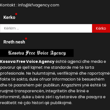
Kontakt : info@kfvagency.com
Kerko
Kërko
për:
Rreth nesh
Kosova Free Voice Agency
është agjenci dhe media e
pavarur që sjell lajmet me standarde më të larta
profesionale. Ne hulumtojmë, verifikojmë dhe raportojmë
fakte të sakta, duke ofruar informacion të besueshëm
dhe të paanshëm për publikun. Angazhimi ynë është të
ruajmë transparencën, integritetin dhe lirinë e
informimit, duke u bërë zëri i qytetarëve dhe pasqyra e
realitetit në çdo histori që publikojmë.