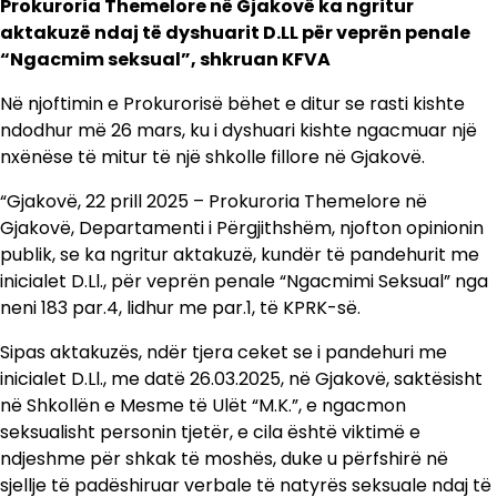
Prokuroria Themelore në Gjakovë ka ngritur
aktakuzë ndaj të dyshuarit D.LL për veprën penale
“Ngacmim seksual”, shkruan KFVA
Në njoftimin e Prokurorisë bëhet e ditur se rasti kishte
ndodhur më 26 mars, ku i dyshuari kishte ngacmuar një
nxënëse të mitur të një shkolle fillore në Gjakovë.
“Gjakovë, 22 prill 2025 – Prokuroria Themelore në
Gjakovë, Departamenti i Përgjithshëm, njofton opinionin
publik, se ka ngritur aktakuzë, kundër të pandehurit me
inicialet D.Ll., për veprën penale “Ngacmimi Seksual” nga
neni 183 par.4, lidhur me par.1, të KPRK-së.
Sipas aktakuzës, ndër tjera ceket se i pandehuri me
inicialet D.Ll., me datë 26.03.2025, në Gjakovë, saktësisht
në Shkollën e Mesme të Ulët “M.K.”, e ngacmon
seksualisht personin tjetër, e cila është viktimë e
ndjeshme për shkak të moshës, duke u përfshirë në
sjellje të padëshiruar verbale të natyrës seksuale ndaj të