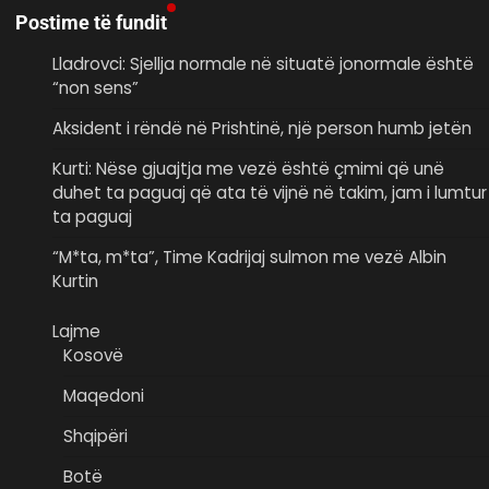
Postime të fundit
Lladrovci: Sjellja normale në situatë jonormale është
“non sens”
Aksident i rëndë në Prishtinë, një person humb jetën
Kurti: Nëse gjuajtja me vezë është çmimi që unë
duhet ta paguaj që ata të vijnë në takim, jam i lumtur
ta paguaj
“M*ta, m*ta”, Time Kadrijaj sulmon me vezë Albin
Kurtin
Lajme
Kosovë
Maqedoni
Shqipëri
Botë