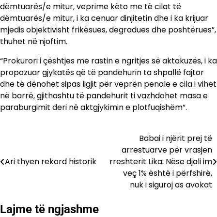
dëmtuarës/e mitur, veprime këto me të cilat të
dëmtuarës/e mitur, i ka cenuar dinjitetin dhe i ka krijuar
mjedis objektivisht frikësues, degradues dhe poshtërues”,
thuhet në njoftim.
“Prokurori i çështjes me rastin e ngritjes së aktakuzës, i ka
propozuar gjykatës që të pandehurin ta shpallë fajtor
dhe të dënohet sipas ligjit për veprën penale e cila i vihet
në barrë, gjithashtu të pandehurit ti vazhdohet masa e
paraburgimit deri në aktgjykimin e plotfuqishëm”.
Babai i njërit prej të
Lëvizje
arrestuarve për vrasjen
te
Ari thyen rekord historik
rreshterit Lika: Nëse djali im
veç 1% është i përfshirë,
postimet
nuk i siguroj as avokat
Lajme të ngjashme