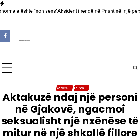
Skip
to
male është “non sens”
Aksident i rëndë në Prishtinë, një person 
content
Kosovë
Lajme
Aktakuzë ndaj një personi
në Gjakovë, ngacmoi
seksualisht një nxënëse të
mitur në një shkollë fillore