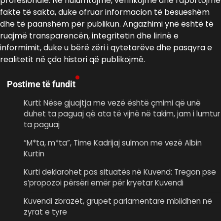
profesionale. Ne hulumtojmë, verifikojmë dhe raportojmë
fakte të sakta, duke ofruar informacion të besueshëm
dhe të paanshëm për publikun. Angazhimi ynë është të
ruajmë transparencën, integritetin dhe lirinë e
informimit, duke u bërë zëri i qytetarëve dhe pasqyra e
realitetit në çdo histori që publikojmë.
Postime të fundit
Kurti: Nëse gjuajtja me vezë është çmimi që unë
duhet ta paguaj që ata të vijnë në takim, jam i lumtur
ta paguaj
“M*ta, m*ta”, Time Kadrijaj sulmon me vezë Albin
Kurtin
Kurti deklarohet pas situatës në Kuvend: Tregon pse
s’propozoi përsëri emër për kryetar Kuvendi
Kuvendi zbrazët, grupet parlamentare mblidhen në
zyrat e tyre