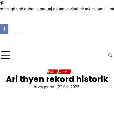
Skip
to
mi që unë duhet ta paguaj që ata të vijnë në takim, jam i lumtur
content
Botë
Lajme
Ari thyen rekord historik
kfvagency
22 Prill 2025