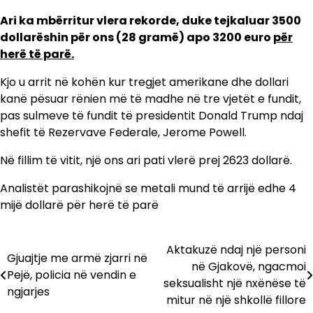
Ari ka mbërritur vlera rekorde, duke tejkaluar 3500
dollarëshin për ons (28 gramë) apo 3200 euro
për
herë të parë.
Kjo u arrit në kohën kur tregjet amerikane dhe dollari
kanë pësuar rënien më të madhe në tre vjetët e fundit,
pas sulmeve të fundit të presidentit Donald Trump ndaj
shefit të Rezervave Federale, Jerome Powell.
Në fillim të vitit, një ons ari pati vlerë prej 2623 dollarë.
Analistët parashikojnë se metali mund të arrijë edhe 4
mijë dollarë për herë të parë
Aktakuzë ndaj një personi
Lëvizje
Gjuajtje me armë zjarri në
në Gjakovë, ngacmoi
Pejë, policia në vendin e
te
seksualisht një nxënëse të
ngjarjes
mitur në një shkollë fillore
postimet