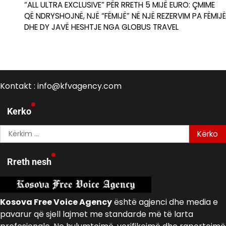
“ALL ULTRA EXCLUSIVE” PËR RRETH 5 MIJË EURO: ÇMIME
QË NDRYSHOJNË, NJË “FËMIJË” NË NJË REZERVIM PA FËMIJË
DHE DY JAVË HESHTJE NGA GLOBUS TRAVEL
Kontakt : info@kfvagency.com
Kerko
Kërko
për:
Rreth nesh
Kosova Free Voice Agency
është agjenci dhe media e
pavarur që sjell lajmet me standarde më të larta