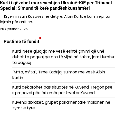
Kurti i gëzohet marrëveshjes Ukrainë-KiE për Tribunal
Special: S’mund të ketë pandëshkueshmëri
Kryeministri i Kosovës në detyrë, Albin Kurti, e ka mirëpritur
lajmin për arritjen…
26 Qershor 2025
Postime të fundit
Kurti: Nëse gjuajtja me vezë është çmimi që unë
duhet ta paguaj që ata të vijnë në takim, jam i lumtur
ta paguaj
“M*ta, m*ta”, Time Kadrijaj sulmon me vezë Albin
Kurtin
Kurti deklarohet pas situatës në Kuvend: Tregon pse
s’propozoi përsëri emër për kryetar Kuvendi
Kuvendi zbrazët, grupet parlamentare mblidhen në
zyrat e tyre