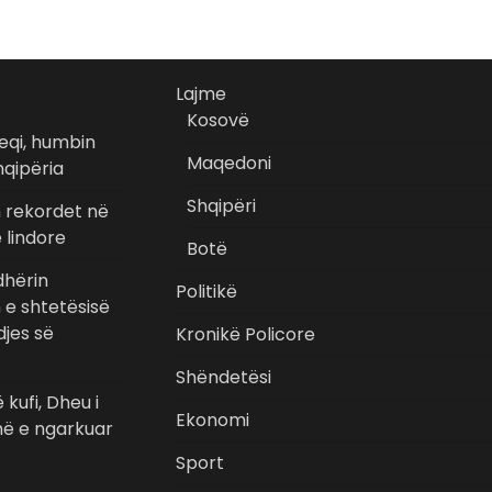
Lajme
Kosovë
eqi, humbin
Maqedoni
hqipëria
Shqipëri
n rekordet në
 lindore
Botë
hërin
Politikë
n e shtetësisë
jes së
Kronikë Policore
Shëndetësi
 kufi, Dheu i
Ekonomi
ë e ngarkuar
Sport