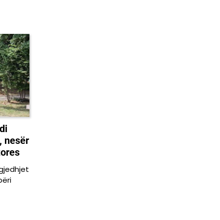
di
, nesër
tores
gjedhjet
ëri