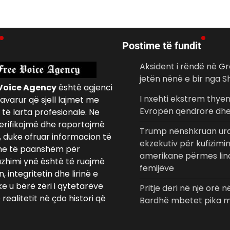
Postime të fundit
Aksident i rëndë në Gr
jetën nënë e bir nga S
Voice Agency
është agjenci
I nxehti ekstrem thye
avarur që sjell lajmet me
Evropën qendrore dhe
të larta profesionale. Ne
erifikojmë dhe raportojmë
Trump nënshkruan urd
, duke ofruar informacion të
ekzekutiv për kufizimi
e të paanshëm për
amerikane përmes lind
azhimi ynë është të ruajmë
femijëve
 integritetin dhe lirinë e
ke u bërë zëri i qytetarëve
Pritje deri në një orë në
realitetit në çdo histori që
Bardhë mbetet pika m