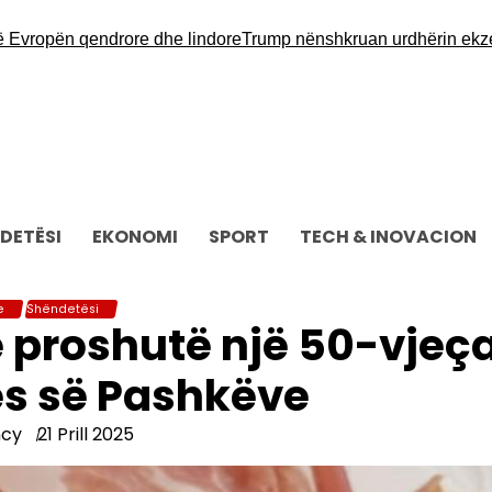
opën qendrore dhe lindore
Trump nënshkruan urdhërin ekzekutiv 
DETËSI
EKONOMI
SPORT
TECH & INOVACION
e
Shëndetësi
 proshutë një 50-vjeç
ës së Pashkëve
ncy
21 Prill 2025