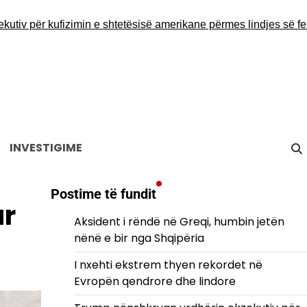
për kufizimin e shtetësisë amerikane përmes lindjes së femijëv
INVESTIGIME
Postime të fundit
ar
Aksident i rëndë në Greqi, humbin jetën
nënë e bir nga Shqipëria
I nxehti ekstrem thyen rekordet në
Evropën qendrore dhe lindore