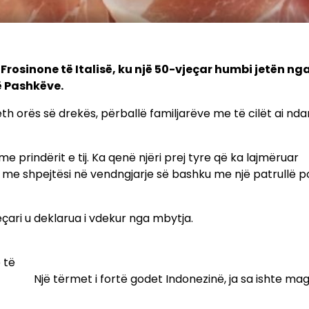
Frosinone të Italisë, ku një 50-vjeçar humbi jetën ng
ë Pashkëve.
reth orës së drekës, përballë familjarëve me të cilët ai nd
 me prindërit e tij. Ka qenë njëri prej tyre që ka lajmëruar
r me shpejtësi në vendngjarje së bashku me një patrullë po
eçari u deklarua i vdekur nga mbytja.
 të
Një tërmet i fortë godet Indonezinë, ja sa ishte ma