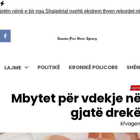
Skip
to
 nënë e bir nga Shqipëria
I nxehti ekstrem thyen rekordet në Evr
content
POLITIKË
KRONIKË POLICORE
SHËN
LAJME
Lajm
Mbytet për vdekje në
gjatë drek
kfvage