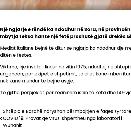
Një ngjarje e rëndë ka ndodhur në Sora, në provincën 
mbytja teksa hante një fetë proshutë gjatë drekës s
Mediat italiane bëjnë të ditur se ngjarja ka ndodhur dje r
ditën e festës.
Viktima, një invalid i lindur në vitin 1975, ndodhej në shtëpi
urgjencën, por ekipet e shpëtimit, të cilët kanë mbërritu
nuk kanë mundur të bëjnë asgjë.
Të gjitha përpjekjet për reanimim ishin të kota dhe 50-vj
Shtëpia e Bardhë ndryshon përmbajtjen e faqes zyrtare
Lëvizje
COVID 19: Provat që virusi shpërtheu nga laboratori i
te
Wuhanit