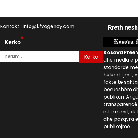
Kontakt : info@kfvagency.com
Rreth nesh
Kerko
Kosova Free 
Kërko
dhe media e p
për:
standarde më 
hulumtojmë, v
fakte të sakta
besueshëm dh
publikun. Ang
transparencën,
informimit, du
dhe pasqyra e 
publikojmë.