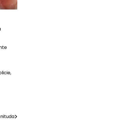
a
ante
licie,
gnituda