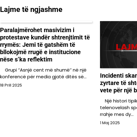
postimet
Lajme të ngjashme
Paralajmërohet masivizim i
protestave kundër shtrenjtimit të
rrymës: Jemi të gatshëm të
bllokojmë rrugë e institucione
nëse s’ka reflektim
Grupi ‘’Asnjë cent më shumë’’ në një
Incidenti ska
konferencë për media gjatë ditës së…
zyrtare të sh
18 Prill 2025
vete për një 
Një histori tipi
telenovelash spa
rrahje mes dy…
1 Maj 2025