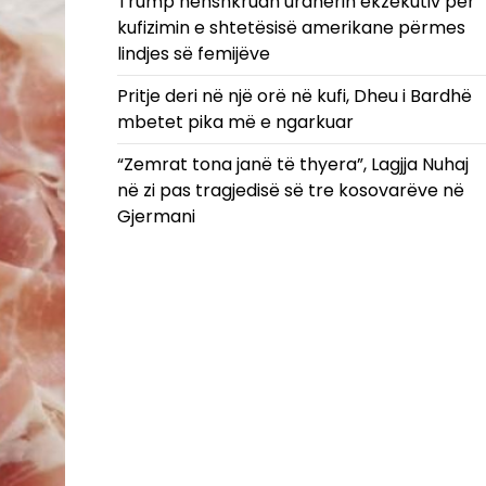
Trump nënshkruan urdhërin ekzekutiv për
kufizimin e shtetësisë amerikane përmes
lindjes së femijëve
Pritje deri në një orë në kufi, Dheu i Bardhë
mbetet pika më e ngarkuar
“Zemrat tona janë të thyera”, Lagjja Nuhaj
në zi pas tragjedisë së tre kosovarëve në
Gjermani