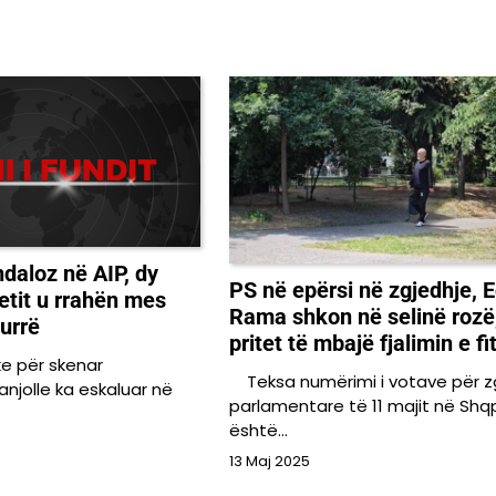
ndaloz në AIP, dy
PS në epërsi në zgjedhje, E
tetit u rrahën mes
Rama shkon në selinë rozë
burrë
pritet të mbajë fjalimin e fi
ke për skenar
Teksa numërimi i votave për z
njolle ka eskaluar në
parlamentare të 11 majit në Shqp
është…
13 Maj 2025