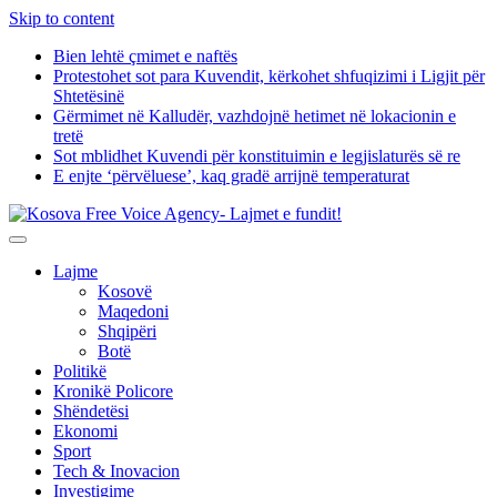
Skip to content
Bien lehtë çmimet e naftës
Protestohet sot para Kuvendit, kërkohet shfuqizimi i Ligjit për
Shtetësinë
Gërmimet në Kalludër, vazhdojnë hetimet në lokacionin e
tretë
Sot mblidhet Kuvendi për konstituimin e legjislaturës së re
E enjte ‘përvëluese’, kaq gradë arrijnë temperaturat
Lajme
Kosovë
Maqedoni
Shqipëri
Botë
Politikë
Kronikë Policore
Shëndetësi
Ekonomi
Sport
Tech & Inovacion
Investigime