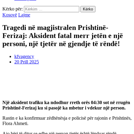
Kërko për:
Kosovë
Lajme
Tragedi në magjistralen Prishtinë-
Ferizaj: Aksident fatal merr jetën e një
personi, një tjetër në gjendje të rëndë!
kfvagency
20 Prill 2025
Një aksident trafiku ka ndodhur rreth orës 04:30 sot në rrugën
Prishtinë-Ferizaj ku si pasojë ka mbetur i vdekur një person.
Rastin e ka konfirmuar zëdhënësja e policisë për rajonin e Prishtinës,
Flora Ahmeti.
Ajo bëri të ditur se edhe një person tjetër është lënduar rëndë.