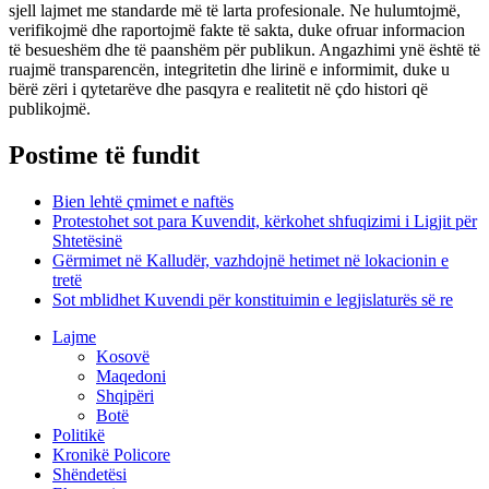
sjell lajmet me standarde më të larta profesionale. Ne hulumtojmë,
verifikojmë dhe raportojmë fakte të sakta, duke ofruar informacion
të besueshëm dhe të paanshëm për publikun. Angazhimi ynë është të
ruajmë transparencën, integritetin dhe lirinë e informimit, duke u
bërë zëri i qytetarëve dhe pasqyra e realitetit në çdo histori që
publikojmë.
Postime të fundit
Bien lehtë çmimet e naftës
Protestohet sot para Kuvendit, kërkohet shfuqizimi i Ligjit për
Shtetësinë
Gërmimet në Kalludër, vazhdojnë hetimet në lokacionin e
tretë
Sot mblidhet Kuvendi për konstituimin e legjislaturës së re
Lajme
Kosovë
Maqedoni
Shqipëri
Botë
Politikë
Kronikë Policore
Shëndetësi