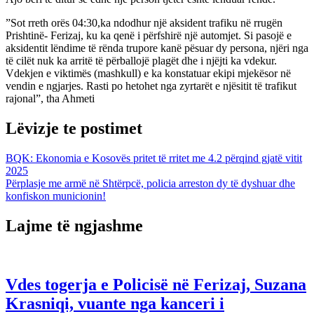
”Sot rreth orës 04:30,ka ndodhur një aksident trafiku në rrugën
Prishtinë- Ferizaj, ku ka qenë i përfshirë një automjet. Si pasojë e
aksidentit lëndime të rënda trupore kanë pësuar dy persona, njëri nga
të cilët nuk ka arritë të përballojë plagët dhe i njëjti ka vdekur.
Vdekjen e viktimës (mashkull) e ka konstatuar ekipi mjekësor në
vendin e ngjarjes. Rasti po hetohet nga zyrtarët e njësitit të trafikut
rajonal”, tha Ahmeti
Lëvizje te postimet
BQK: Ekonomia e Kosovës pritet të rritet me 4.2 përqind gjatë vitit
2025
Përplasje me armë në Shtërpcë, policia arreston dy të dyshuar dhe
konfiskon municionin!
Lajme të ngjashme
Vdes togerja e Policisë në Ferizaj, Suzana
Krasniqi, vuante nga kanceri i