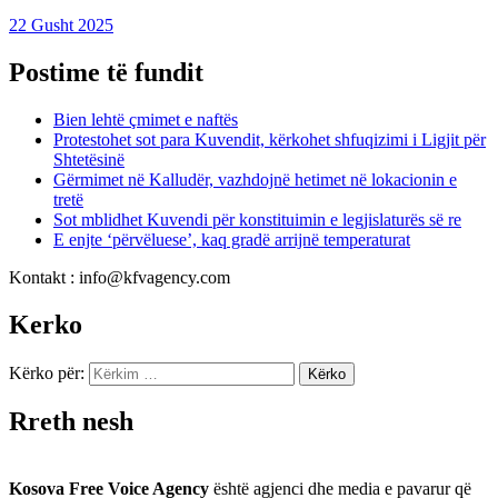
22 Gusht 2025
Postime të fundit
Bien lehtë çmimet e naftës
Protestohet sot para Kuvendit, kërkohet shfuqizimi i Ligjit për
Shtetësinë
Gërmimet në Kalludër, vazhdojnë hetimet në lokacionin e
tretë
Sot mblidhet Kuvendi për konstituimin e legjislaturës së re
E enjte ‘përvëluese’, kaq gradë arrijnë temperaturat
Kontakt : info@kfvagency.com
Kerko
Kërko për:
Rreth nesh
Kosova Free Voice Agency
është agjenci dhe media e pavarur që